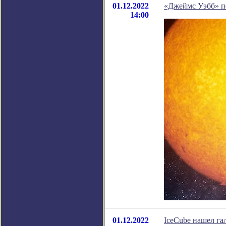
01.12.2022
«Джеймс Уэбб» по
14:00
01.12.2022
IceCube нашел га