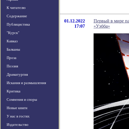
К читателю
Содержание
01.12.2022
Первый в мире па
Публицистика
17:07
«Уэбба»
"Курск"
Кавказ
Балканы
Проза
Поэзия
Драматургия
Искания и размышления
Критика
Сомнения и споры
Новые книги
У нас в гостях
Издательство