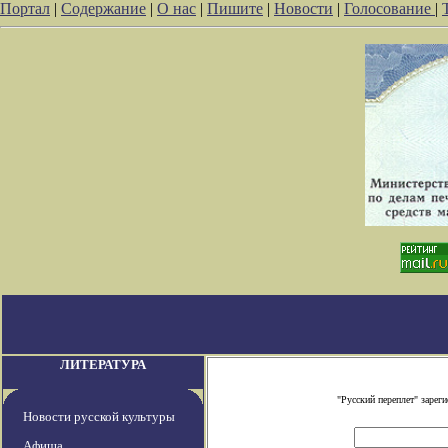
Портал
|
Содержание
|
О нас
|
Пишите
|
Новости
|
Голосование
|
ЛИТЕРАТУРА
"Русский переплет" заре
Новости русской культуры
Афиша