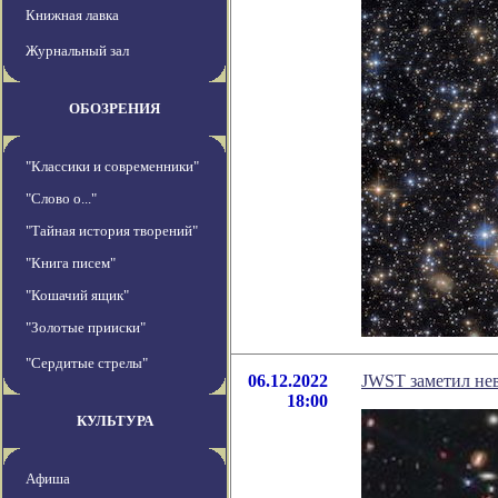
Книжная лавка
Журнальный зал
ОБОЗРЕНИЯ
"Классики и современники"
"Слово о..."
"Тайная история творений"
"Книга писем"
"Кошачий ящик"
"Золотые прииски"
"Сердитые стрелы"
06.12.2022
JWST заметил нев
18:00
КУЛЬТУРА
Афиша