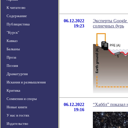
К читателю
Содержание
06.12.2022
Эксперты Google
Публицистика
19:23
солнечных бурь
"Курск"
Кавказ
Балканы
Проза
Поэзия
Драматургия
Искания и размышления
Критика
Сомнения и споры
06.12.2022
“Хаббл” показал 
Новые книги
19:16
У нас в гостях
Издательство