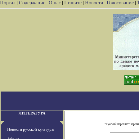
Портал
|
Содержание
|
О нас
|
Пишите
|
Новости
|
Голосование
|
ЛИТЕРАТУРА
"Русский переплет" заре
Новости русской культуры
Афиша