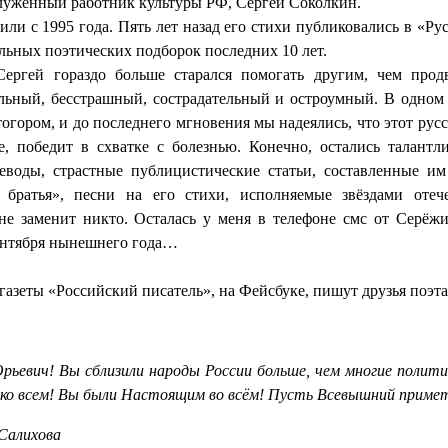
служенный работник культуры РФ,
Сергей
Соколкин
.
ли с 1995 года. Пять лет назад его стихи публиковались в «Ру
льных поэтических подборок последних 10 лет.
ергей гораздо больше старался помогать другим, чем продв
ьный, бесстрашный, сострадательный и остроумный. В одном 
тогором
, и до последнего мгновения мы надеялись, что этот ру
е, победит в схватке с болезнью. Конечно, остались талантл
реводы, страстные публицистические статьи, составленные им
, братья», песни на его стихи, исполняемые звёздами отеч
е заменит никто. Осталась у меня в телефоне
смс
от Серёжи
сентября нынешнего года…
 газеты «Российский писатель», на
Фейсбуке
, пишут друзья поэта
рьевич! Вы сблизили народы России больше, чем многие полит
 ко всем! Вы были Настоящим во всём! Пусть Всевышний примет
Салихова