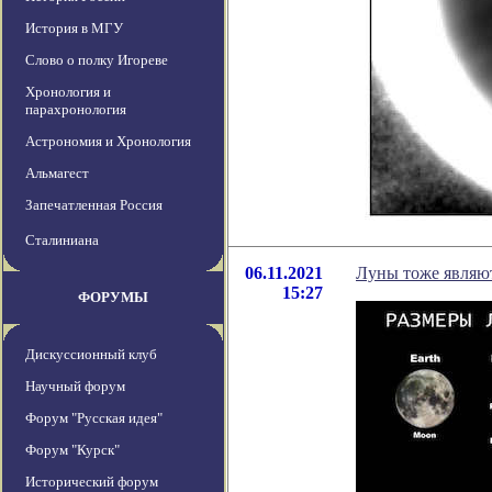
История в МГУ
Слово о полку Игореве
Хронология и
парахронология
Астрономия и Хронология
Альмагест
Запечатленная Россия
Сталиниана
06.11.2021
Луны тоже являю
15:27
ФОРУМЫ
Дискуссионный клуб
Научный форум
Форум "Русская идея"
Форум "Курск"
Исторический форум