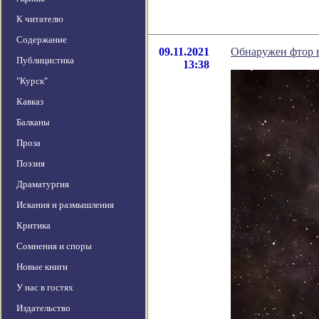
К читателю
Содержание
09.11.2021
Обнаружен фтор в
Публицистика
13:38
"Курск"
Кавказ
Балканы
Проза
Поэзия
Драматургия
Искания и размышления
Критика
Сомнения и споры
Новые книги
У нас в гостях
Издательство