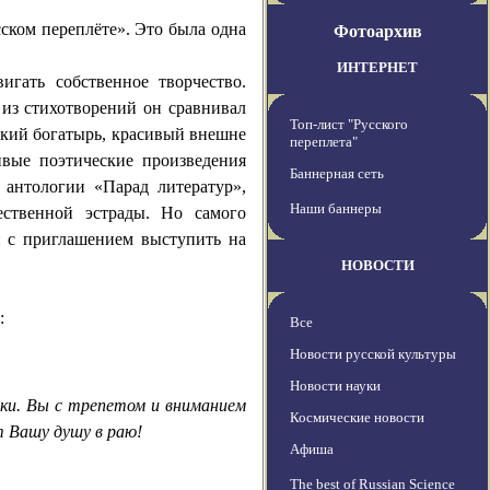
сском переплёте». Это была одна
Фотоархив
ИНТЕРНЕТ
игать собственное творчество.
из стихотворений он сравнивал
Топ-лист "Русского
сский богатырь, красивый внешне
переплета"
ивые поэтические произведения
Баннерная сеть
 антологии «Парад литератур»,
Наши баннеры
ественной эстрады. Но самого
 с приглашением выступить на
НОВОСТИ
:
Все
Новости русской культуры
Новости науки
ики. Вы с трепетом и вниманием
Космические новости
 Вашу душу в раю!
Афиша
The best of Russian Science