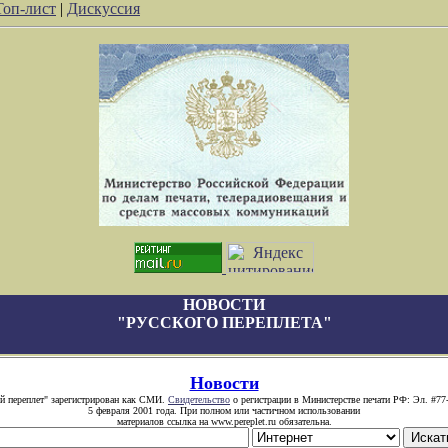
Топ-лист
|
Дискуссия
НОВОСТИ
"РУССКОГО ПЕРЕПЛЕТА"
Новости
й переплет" зарегистрирован как СМИ.
Свидетельство
о регистрации в Министерстве печати РФ: Эл. #77
5 февраля 2001 года. При полном или частичном использовании
материалов ссылка на www.pereplet.ru обязательна.