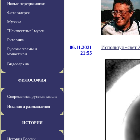
Новые передвжиники
Фотогалерея
Музыка
"Неизвестные" музеи
Риторика
06.11.2021
Используя «свет 
Русские храмы и
21:55
монастыри
Видеоархив
ФИЛОСОФИЯ
Современная русская мысль
Искания и размышления
ИСТОРИЯ
История России