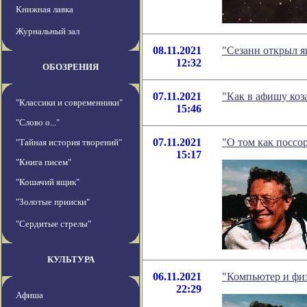
Книжная лавка
Журнальный зал
08.11.2021
"Сезанн открыл 
12:32
ОБОЗРЕНИЯ
07.11.2021
"Как в афишу коз
"Классики и современники"
15:46
"Слово о..."
07.11.2021
"О том как поссо
"Тайная история творений"
15:17
"Книга писем"
"Кошачий ящик"
"Золотые прииски"
"Сердитые стрелы"
КУЛЬТУРА
06.11.2021
"Компьютер и физ
22:29
Афиша