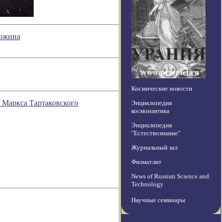
ложина
Космические новости
и Маркса Тартаковского
Энциклопедия
космонавтика
Энциклопедия
"Естествознание"
Журнальный зал
Физматлит
News of Russian Science and
Technology
Научные семинары