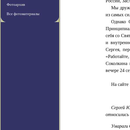
России, За
Фотоархив
Мы дружи
Все фотоматериалы
из самых си
Однако С
Принципиал
себя со
Свя
и внутренн
Сергея, пе
«Работайте
Соколкина
н
вечере 24 
На сайте
Сергей Ю
относились
Умараги