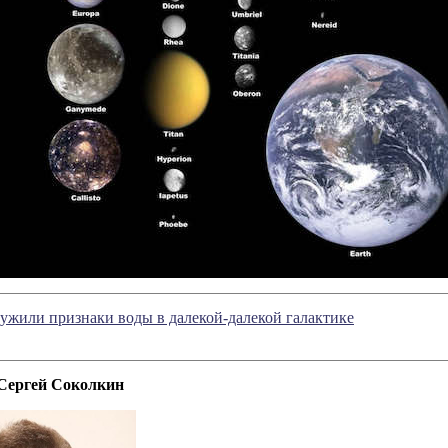
жили признаки воды в далекой-далекой галактике
Сергей Соколкин