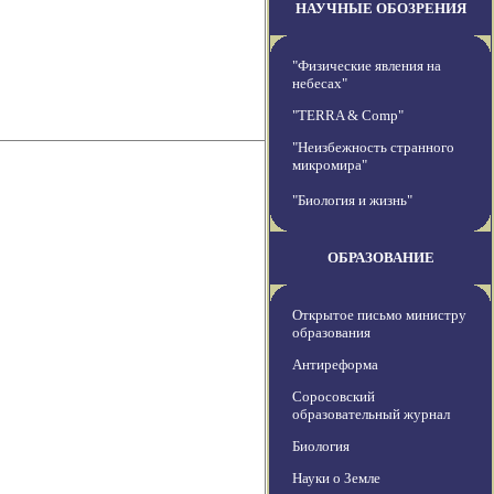
НАУЧНЫЕ ОБОЗРЕНИЯ
"Физические явления на
небесах"
"TERRA & Comp"
"Неизбежность странного
микромира"
"Биология и жизнь"
ОБРАЗОВАНИЕ
Открытое письмо министру
образования
Антиреформа
Соросовский
образовательный журнал
Биология
Науки о Земле