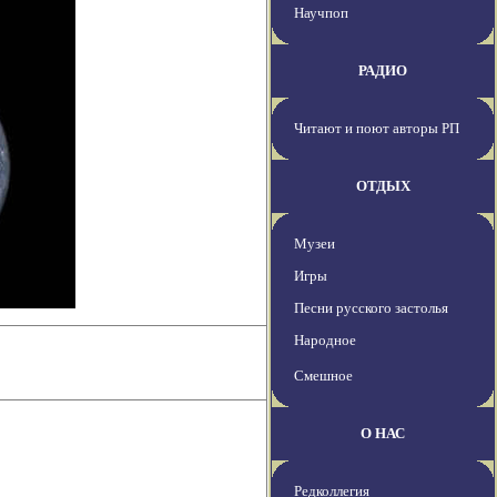
Научпоп
РАДИО
Читают и поют авторы РП
ОТДЫХ
Музеи
Игры
Песни русского застолья
Народное
Смешное
О НАС
Редколлегия