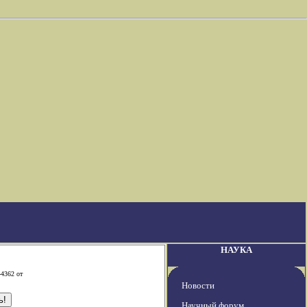
НАУКА
-4362 от
Новости
Научный форум