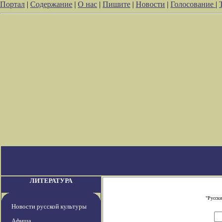
Портал
|
Содержание
|
О нас
|
Пишите
|
Новости
|
Голосование
|
ЛИТЕРАТУРА
"Русски
Новости русской культуры
Афиша