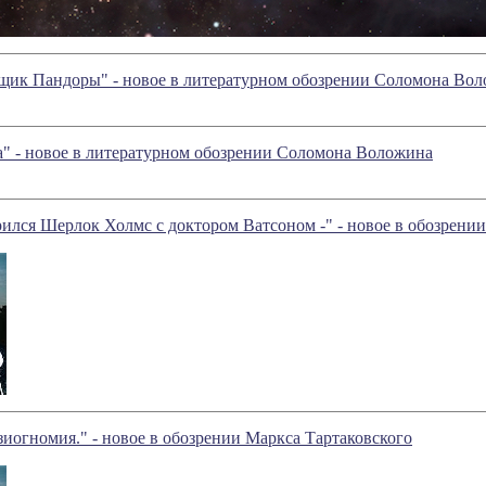
ящик Пандоры" - новое в литературном обозрении Соломона Во
а" - новое в литературном обозрении Соломона Воложина
рился Шерлок Холмс с доктором Ватсоном -" - новое в обозрени
иогномия." - новое в обозрении Маркса Тартаковского