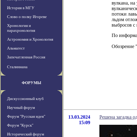
вулкана, на
История в МГУ
вулканическ
потоки лавы
Слово о полку Игореве
льдом отлож
выбросов с
Хронология и
парахронология
По информац
Астрономия и Хронология
Обозрение 
Альмагест
Запечатленная Россия
Сталиниана
ФОРУМЫ
Дискуссионный клуб
Научный форум
Форум "Русская идея"
13.03.2024
Решена загадка о
15:09
Форум "Курск"
Исторический форум