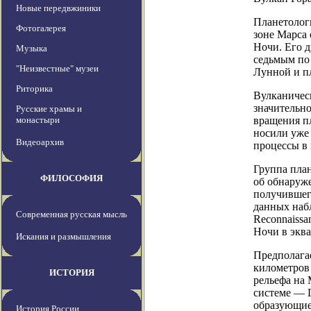
Новые передвжиники
Планетолог
Фотогалерея
зоне Марса 
Ночи. Его д
Музыка
седьмым по 
"Неизвестные" музеи
Лунной и п
Риторика
Вулканическ
значительно
Русские храмы и
монастыри
вращения пл
носили уже 
Видеоархив
процессы в 
Группа план
ФИЛОСОФИЯ
об обнаруже
получившего
данных наб
Современная русская мысль
Reconnaissa
Ночи в эква
Искания и размышления
Предполагае
километров 
ИСТОРИЯ
рельефа на 
системе — 
образующие
История России