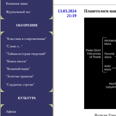
Книжная лавка
13.03.2024
Планетологи на
Журнальный зал
21:19
ОБОЗРЕНИЯ
"Классики и современники"
"Слово о..."
"Тайная история творений"
"Книга писем"
"Кошачий ящик"
"Золотые прииски"
"Сердитые стрелы"
КУЛЬТУРА
Афиша
Вулкан Гора