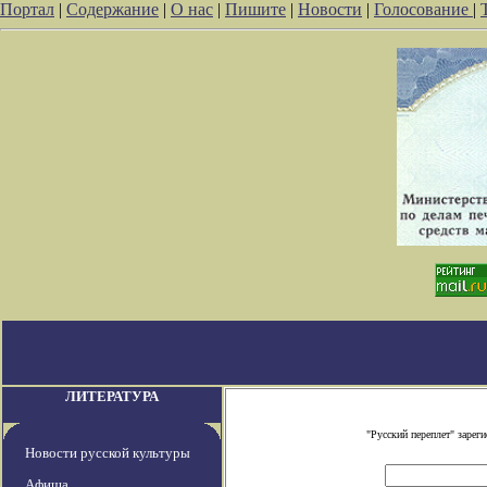
Портал
|
Содержание
|
О нас
|
Пишите
|
Новости
|
Голосование
|
ЛИТЕРАТУРА
"Русский переплет" заре
Новости русской культуры
Афиша