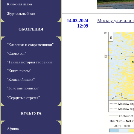
Книжная лавка
Журнальный зал
14.03.2024
Москву уличили 
12:09
ОБОЗРЕНИЯ
"Классики и современники"
"Слово о..."
"Тайная история творений"
"Книга писем"
"Кошачий ящик"
"Золотые прииски"
"Сердитые стрелы"
КУЛЬТУРА
Афиша