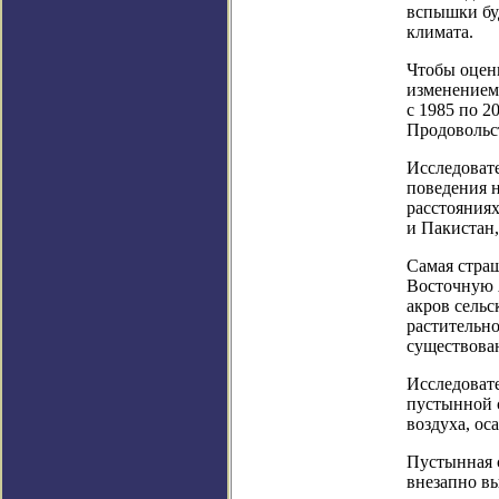
вспышки буд
климата.
Чтобы оцени
изменением
с 1985 по 2
Продовольс
Исследовате
поведения 
расстояниях
и Пакистан
Самая стра
Восточную А
акров сельс
растительно
существова
Исследоват
пустынной 
воздуха, ос
Пустынная 
внезапно в