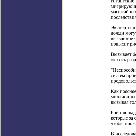
гигантские
мигрирующи
масштабным
последстви
Эксперты из
дожди могу
вызванное ч
повысит рис
Вызывает бе
оказать раз
"Неспособн
систем про
продовольст
Как поясняе
миллионным
вызывая гол
Рой площад
которые за 
чтобы проко
В исследова