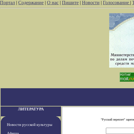
Портал
|
Содержание
|
О нас
|
Пишите
|
Новости
|
Голосование
|
ЛИТЕРАТУРА
"Русский переплет" заре
Новости русской культуры
Афиша