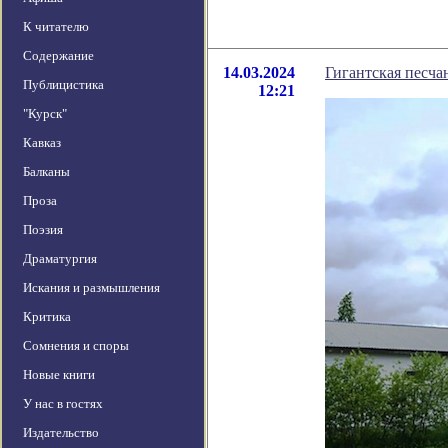
К читателю
Содержание
14.03.2024
Гигантская песча
Публицистика
12:21
"Курск"
Кавказ
Балканы
Проза
Поэзия
Драматургия
Искания и размышления
Критика
Сомнения и споры
Новые книги
У нас в гостях
Издательство