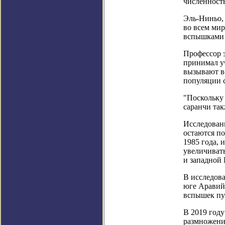
численност
Эль-Ниньо,
во всем ми
вспышками 
Профессор 
принимал уч
вызывают вс
популяции 
"Поскольку 
саранчи так
Исследовани
остаются п
1985 года, 
увеличивать
и западной
В исследова
юге Аравийс
вспышек пус
В 2019 год
размножени