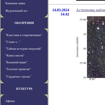
Книжная лавка
14.03.2024
Астрономы наблюд
Журнальный зал
14:42
ОБОЗРЕНИЯ
"Классики и современники"
"Слово о..."
"Тайная история творений"
"Книга писем"
"Кошачий ящик"
"Золотые прииски"
"Сердитые стрелы"
КУЛЬТУРА
Афиша