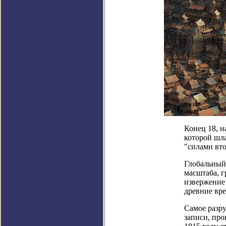
Конец 18, н
которой шла
"силами вто
Глобальный 
масштаба, г
извержение 
древние вре
Самое разру
записи, про