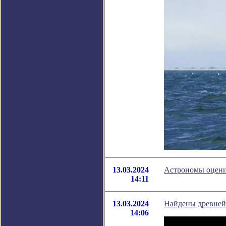
13.03.2024
Астрономы оцени
14:11
13.03.2024
Найдены древнейш
14:06