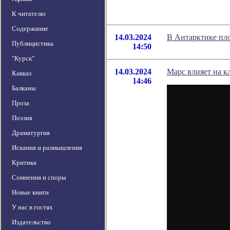
К читателю
Содержание
14.03.2024
В Антарктике пло
Публицистика
14:50
"Курск"
14.03.2024
Марс влияет на к
Кавказ
14:46
Балканы
Проза
Поэзия
Драматургия
Искания и размышления
Критика
Сомнения и споры
Новые книги
У нас в гостях
Издательство