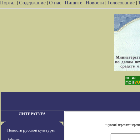
Портал
|
Содержание
|
О нас
|
Пишите
|
Новости
|
Голосование
|
ЛИТЕРАТУРА
"Русский переплет" заре
Новости русской культуры
Афиша