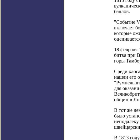
1815 году 
вулканическ
баллов.
"Событие VE
включает бо
которые ожи
оценивается
18 февраля 
битва при В
горы Тамбор
Среди хаоса
нашли его 
"Румпельшт
для оказани
Великобрит
общин в Ло
В тот же де
было устано
неподалеку
швейцарски
В 1813 году