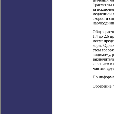
значений ма
фрагменты 
за исключен
медленной 
скорости сд
наблюдений
Общая расче
1,4 до 2,6 
могут пред
коры. Однак
этом говоря
видимому, р
заключител
явлением в 
мантии друг
По информаци
Обозрение 