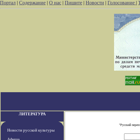
Портал
|
Содержание
|
О нас
|
Пишите
|
Новости
|
Голосование
|
ЛИТЕРАТУРА
"Русский переп
Новости русской культуры
Афиша