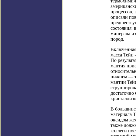
термохимиче
американск
процессов, 
описали пов
предшеству
состояния,
минерала и
пород.
Включенная 
масса Тейи 
По результа
мантия прио
относительн
нижнем ― тв
мантии Тейи
сгруппирова
достаточно 
кристаллизо
В большинс
материала Т
оксидом жел
также должн
коллеги пос