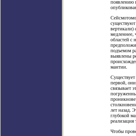
появлению п
опубликован
Сейсмотомог
существуют 
вертикали) 
медленнее,
областей с 
предположил
подъемом ра
выявлены ре
происхожде
мантии.
Существует 
первой, они
связывает э
погруженны
проникнове
столкновени
лет назад. 
глубокой ма
реализация 
Чтобы пров