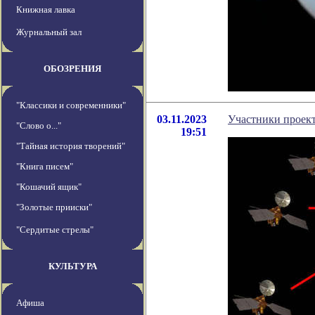
Книжная лавка
Журнальный зал
ОБОЗРЕНИЯ
"Классики и современники"
03.11.2023
Участники проект
"Слово о..."
19:51
"Тайная история творений"
"Книга писем"
"Кошачий ящик"
"Золотые прииски"
"Сердитые стрелы"
КУЛЬТУРА
Афиша