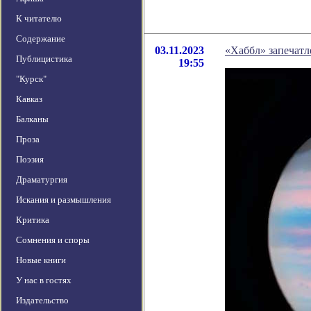
К читателю
Содержание
03.11.2023
«Хаббл» запечатл
Публицистика
19:55
"Курск"
Кавказ
Балканы
Проза
Поэзия
Драматургия
Искания и размышления
Критика
Сомнения и споры
Новые книги
У нас в гостях
Издательство