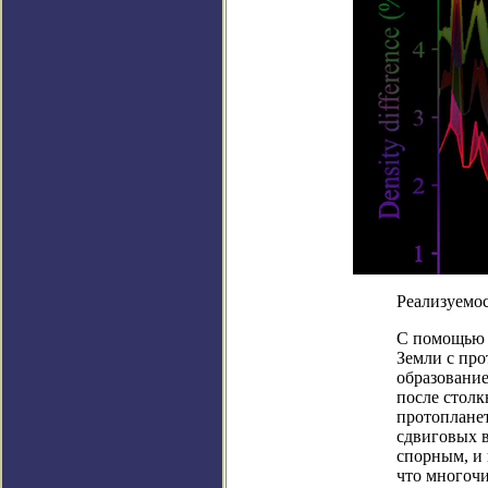
Реализуемос
С помощью 
Земли с про
образование
после столк
протоплане
сдвиговых в
спорным, и 
что многоч