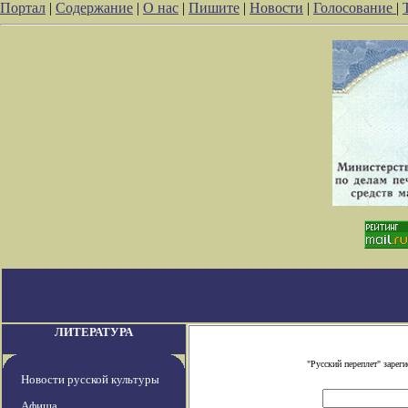
Портал
|
Содержание
|
О нас
|
Пишите
|
Новости
|
Голосование
|
ЛИТЕРАТУРА
"Русский переплет" заре
Новости русской культуры
Афиша