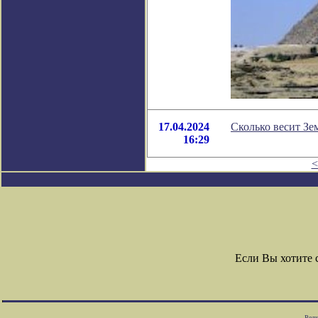
17.04.2024
Сколько весит Зе
16:29
<
Если Вы хотите
Редк