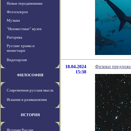
Новые передвжиники
Фотогалерея
Музыка
"Неизвестные" музеи
Риторика
Русские храмы и
монастыри
Видеоархив
18.04.2024
Физики предложил
15:38
ФИЛОСОФИЯ
Современная русская мысль
Искания и размышления
ИСТОРИЯ
История России