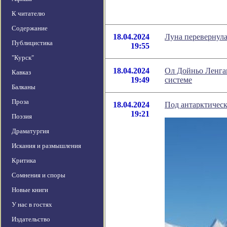
К читателю
Содержание
18.04.2024
Луна перевернул
Публицистика
19:55
"Курск"
18.04.2024
Ол Дойньо Ленгаи
Кавказ
19:49
системе
Балканы
Проза
18.04.2024
Под антарктичес
19:21
Поэзия
Драматургия
Искания и размышления
Критика
Сомнения и споры
Новые книги
У нас в гостях
Издательство