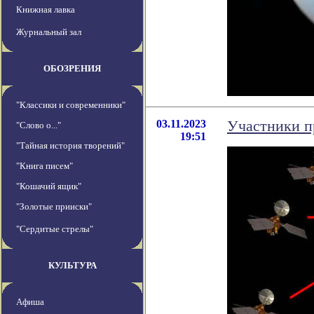
Книжная лавка
Журнальный зал
ОБОЗРЕНИЯ
"Классики и современники"
03.11.2023
Участники пр
"Слово о..."
19:51
"Тайная история творений"
"Книга писем"
"Кошачий ящик"
"Золотые прииски"
"Сердитые стрелы"
КУЛЬТУРА
Афиша