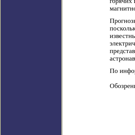
горячих
магнитно
Прогноз
посколь
известны
электрич
предста
астронав
По инфор
Обозрен