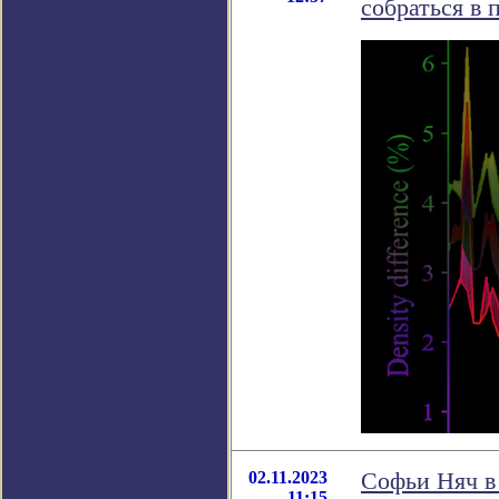
собраться в 
02.11.2023
Софьи Няч в
11:15