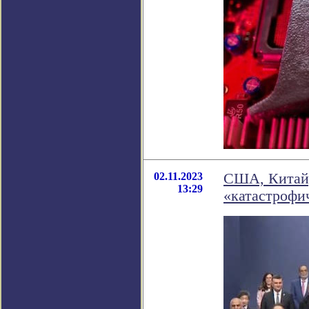
02.11.2023
США, Китай,
13:29
«катастрофи