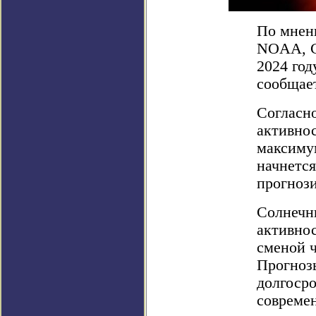
По мнен
NOAA, С
2024 год
сообщает
Согласн
активнос
максимум
начнется
прогнози
Солнечн
активнос
сменой ч
Прогнозы
долгосро
совреме