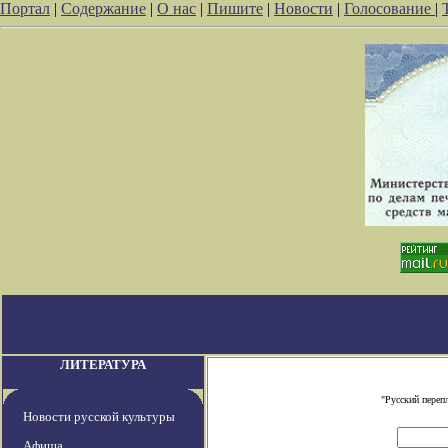
Портал
|
Содержание
|
О нас
|
Пишите
|
Новости
|
Голосование
|
ЛИТЕРАТУРА
"Русский переп
Новости русской культуры
Афиша