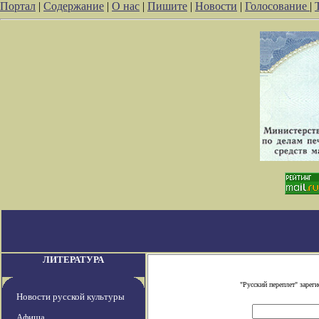
Портал
|
Содержание
|
О нас
|
Пишите
|
Новости
|
Голосование
|
ЛИТЕРАТУРА
"Русский переплет" заре
Новости русской культуры
Афиша