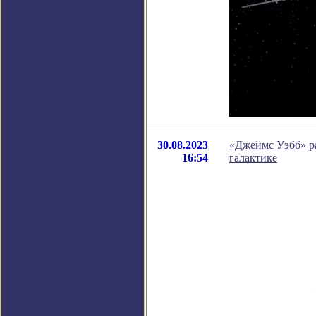
30.08.2023
«Джеймс Уэбб» ра
16:54
галактике