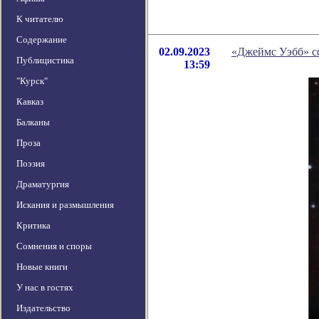
К читателю
Содержание
02.09.2023
«Джеймс Уэбб» с
Публицистика
13:59
"Курск"
Кавказ
Балканы
Проза
Поэзия
Драматургия
Искания и размышления
Критика
Сомнения и споры
Новые книги
У нас в гостях
Издательство