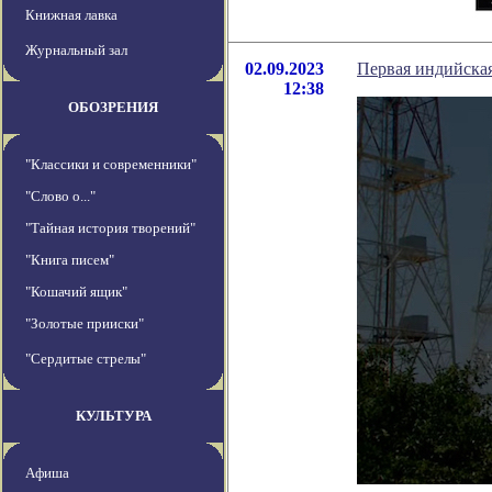
Книжная лавка
Журнальный зал
02.09.2023
Первая индийская
12:38
ОБОЗРЕНИЯ
"Классики и современники"
"Слово о..."
"Тайная история творений"
"Книга писем"
"Кошачий ящик"
"Золотые прииски"
"Сердитые стрелы"
КУЛЬТУРА
Афиша