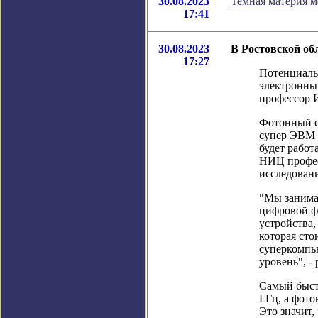
30.08.2023
Темная материя м
17:41
30.08.2023
В Ростовской об
17:27
Потенциальн
электронны
профессор 
Фотонный с
супер ЭВМ 
будет работ
НИЦ профес
исследован
"Мы занима
цифровой ф
устройства,
которая сто
суперкомпь
уровень", -
Самый быст
ГГц, а фото
Это значит,