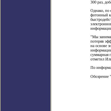
300 раз, до
Однако, по 
фотонный к
быстродейс
электронно
информаци
"Мы занимае
потеряв эфф
на основе з
информации 
суммарная п
отметил Ил
По информац
Обозрение 