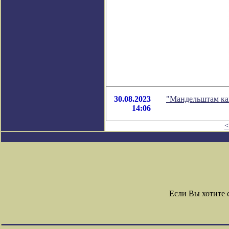
30.08.2023
"Мандельштам ка
14:06
<
Если Вы хотите