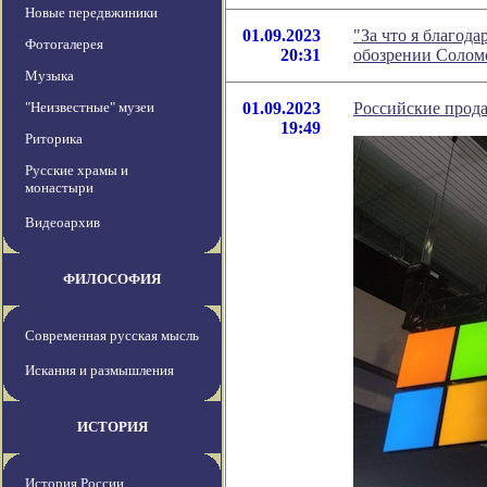
Новые передвжиники
01.09.2023
"За что я благода
Фотогалерея
20:31
обозрении Солом
Музыка
"Неизвестные" музеи
01.09.2023
Российские прода
19:49
Риторика
Русские храмы и
монастыри
Видеоархив
ФИЛОСОФИЯ
Современная русская мысль
Искания и размышления
ИСТОРИЯ
История России