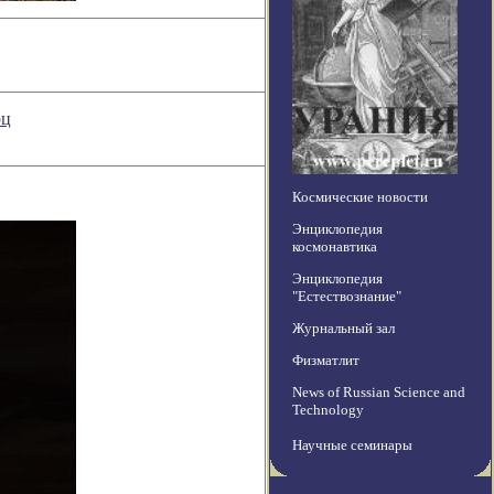
рц
Космические новости
Энциклопедия
космонавтика
Энциклопедия
"Естествознание"
Журнальный зал
Физматлит
News of Russian Science and
Technology
Научные семинары