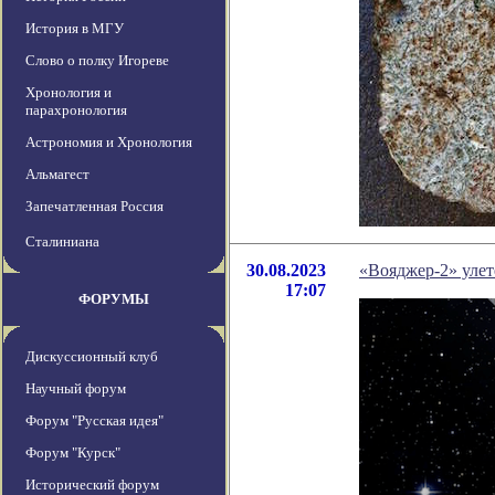
История в МГУ
Слово о полку Игореве
Хронология и
парахронология
Астрономия и Хронология
Альмагест
Запечатленная Россия
Сталиниана
30.08.2023
«Вояджер-2» улет
17:07
ФОРУМЫ
Дискуссионный клуб
Научный форум
Форум "Русская идея"
Форум "Курск"
Исторический форум