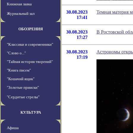
Книжная лавка
30.08.2023
Темная материя м
Журнальный зал
17:41
ОБОЗРЕНИЯ
30.08.2023
В Ростовской обл
17:27
"Классики и современники"
30.08.2023
Астрономы откры
"Слово о..."
17:19
"Тайная история творений"
"Книга писем"
"Кошачий ящик"
"Золотые прииски"
"Сердитые стрелы"
КУЛЬТУРА
Афиша