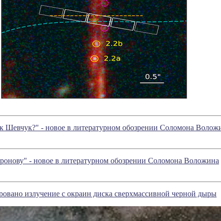
к Шевчук?" - новое в литературном обозрении Соломона Волож
ронову" - новое в литературном обозрении Соломона Воложина
ровано излучение с окраин диска сверхмассивной черной дыры