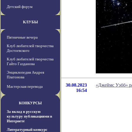
Детский форум
КЛУБЫ
Пятничные вечера
Клуб любителей творчества
Достоевского
Клуб любителей творчества
Гайто Газданова
Энциклопедия Андрея
Платонова
30.08.2023
«Джеймс Уэбб» ра
Мастерская перевода
16:54
КОНКУРСЫ
За вклад в русскую
культуру публикациями в
Интернете
Литературный конкурс