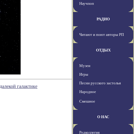
Научпоп
РАДИО
Читают и поют авторы РП
ОТДЫХ
Музеи
Игры
Песни русского застолья
далекой галактике
Народное
Смешное
О НАС
Редколлегия