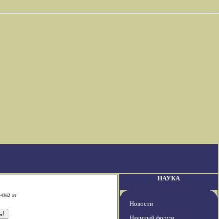
НАУКА
-4362 от
Новости
Научный форум