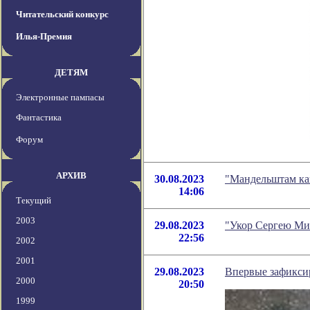
Читательский конкурс
Илья-Премия
ДЕТЯМ
Электронные пампасы
Фантастика
Форум
АРХИВ
30.08.2023
"Мандельштам ка
14:06
Текущий
2003
29.08.2023
"Укор Сергею Ми
22:56
2002
2001
29.08.2023
Впервые зафикси
2000
20:50
1999