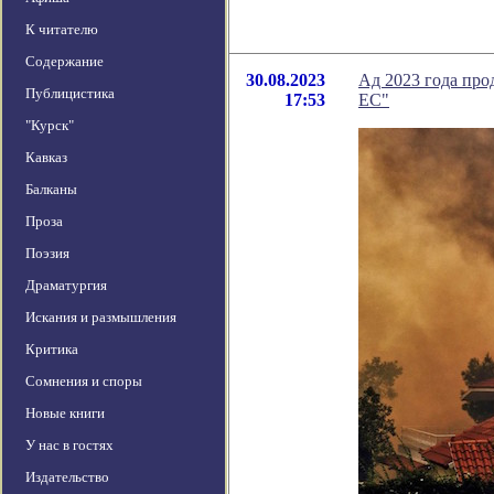
К читателю
Содержание
30.08.2023
Ад 2023 года про
Публицистика
17:53
ЕС"
"Курск"
Кавказ
Балканы
Проза
Поэзия
Драматургия
Искания и размышления
Критика
Сомнения и споры
Новые книги
У нас в гостях
Издательство