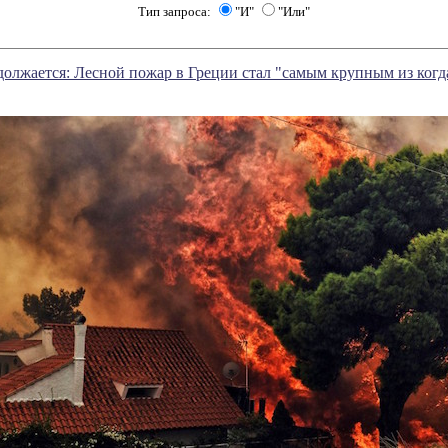
Тип запроса:
"И"
"Или"
должается: Лесной пожар в Греции стал "самым крупным из когд