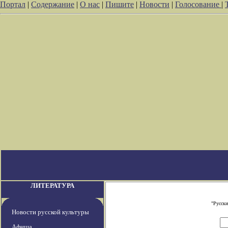
Портал
|
Содержание
|
О нас
|
Пишите
|
Новости
|
Голосование
|
ЛИТЕРАТУРА
"Русски
Новости русской культуры
Афиша