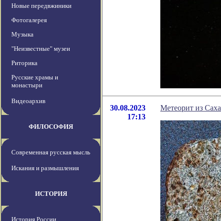
Новые передвжиники
Фотогалерея
Музыка
"Неизвестные" музеи
Риторика
Русские храмы и
монастыри
Видеоархив
30.08.2023
Метеорит из Сах
17:13
ФИЛОСОФИЯ
Современная русская мысль
Искания и размышления
ИСТОРИЯ
История России