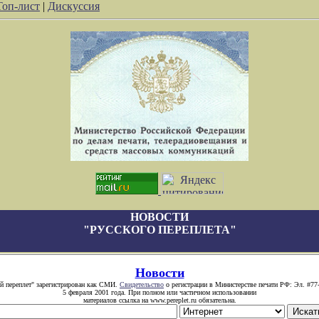
Топ-лист
|
Дискуссия
НОВОСТИ
"РУССКОГО ПЕРЕПЛЕТА"
Новости
й переплет" зарегистрирован как СМИ.
Свидетельство
о регистрации в Министерстве печати РФ: Эл. #77
5 февраля 2001 года. При полном или частичном использовании
материалов ссылка на www.pereplet.ru обязательна.