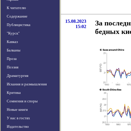
К читателю
Содержание
15.08.2023
За последн
Публицистика
15:02
бедных ки
"Курск"
Кавказ
Балканы
Проза
Поэзия
Драматургия
Искания и размышления
Критика
Сомнения и споры
Новые книги
У нас в гостях
Издательство