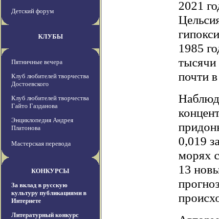
2021 го
Детский форум
Цельсия
гипокси
КЛУБЫ
1985 го
тысячи 
Пятничные вечера
почти в
Клуб любителей творчества
Достоевского
Наблюда
Клуб любителей творчества
Гайто Газданова
концент
Энциклопедия Андрея
придонн
Платонова
0,019 з
Мастерская перевода
морях с
13 нов
КОНКУРСЫ
прогноз
За вклад в русскую
культуру публикациями в
происхо
Интернете
Литературный конкурс