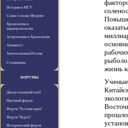
фактор
История в МГУ
соленос
Слово о полку Игореве
Повыше
Хронология и
оказать
парахронология
миллиа
Астрономия и Хронология
основны
Альмагест
рабочих
Запечатленная Россия
рыболов
Сталиниана
жизнь к
ФОРУМЫ
Ученые 
Китайск
Дискуссионный клуб
эколог
Научный форум
Восточ
Форум "Русская идея"
прошлог
Форум "Курск"
установ
Исторический форум