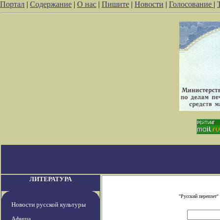
Портал
|
Содержание
|
О нас
|
Пишите
|
Новости
|
Голосование
|
ЛИТЕРАТУРА
"Русский переплет
Новости русской культуры
Афиша