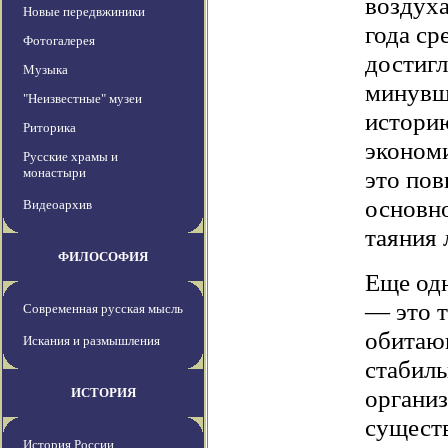
воздуха
Новые передвжиники
года ср
Фотогалерея
достигл
Музыка
минувш
"Неизвестные" музеи
историю
Риторика
эконом
Русские храмы и
монастыри
это пов
основно
Видеоархив
таяния 
ФИЛОСОФИЯ
Еще одн
— это т
Современная русская мысль
обитающ
Искания и размышления
стабил
организ
ИСТОРИЯ
существ
История России