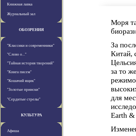
Книжная лавка
Журнальный зал
Моря та
биораз
ОБОЗРЕНИЯ
За посл
"Классики и современники"
Китай, 
"Слово о..."
Цельсия
"Тайная история творений"
за то ж
"Книга писем"
режимом
"Кошачий ящик"
высоких
"Золотые прииски"
для ме
"Сердитые стрелы"
исследо
Earth &
КУЛЬТУРА
Изменен
Афиша