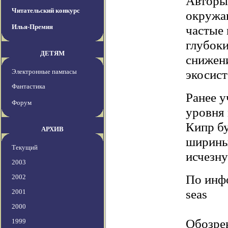
Авторы 
Читательский конкурс
окружа
Илья-Премия
частые 
глубоки
ДЕТЯМ
снижен
экосист
Электронные пампасы
Фантастика
Ранее у
Форум
уровня 
Кипр бу
АРХИВ
ширины,
Текущий
исчезну
2003
По инфо
2002
seas
2001
2000
Обозре
1999