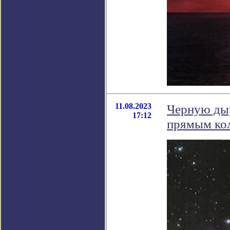
11.08.2023
Черную дыр
17:12
прямым кол