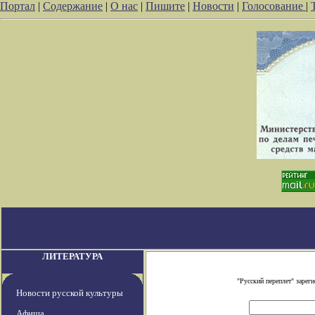
Портал
|
Содержание
|
О нас
|
Пишите
|
Новости
|
Голосование
|
ЛИТЕРАТУРА
"Русский переплет" заре
Новости русской культуры
Афиша