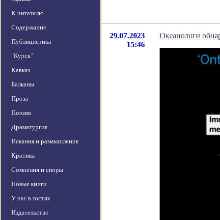
К читателю
Содержание
29.07.2023
Океанологи обнар
Публицистика
15:46
"Курск"
Кавказ
Балканы
Проза
Поэзия
Драматургия
Искания и размышления
Критика
Сомнения и споры
Новые книги
У нас в гостях
Издательство