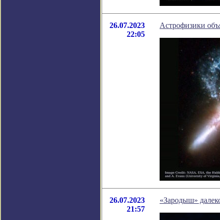
26.07.2023
Астрофизики объ
22:05
26.07.2023
«Зародыш» далек
21:57