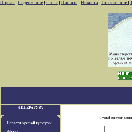
Портал
|
Содержание
|
О нас
|
Пишите
|
Новости
|
Голосование
|
ЛИТЕРАТУРА
"Русский переплет" заре
Новости русской культуры
Афиша