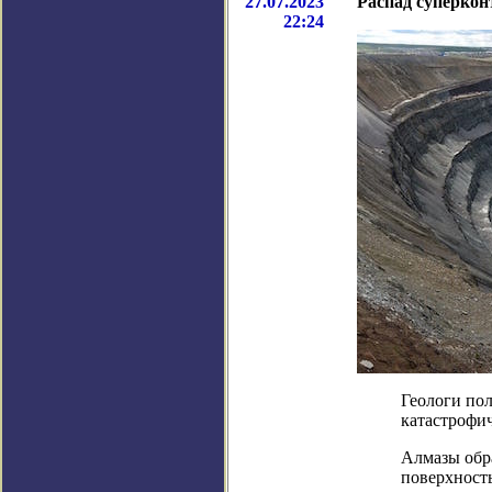
27.07.2023
Распад суперкон
22:24
Геологи пол
катастрофи
Алмазы обр
поверхност