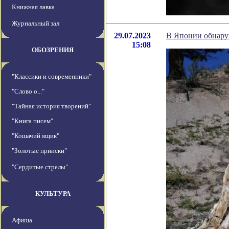
Книжная лавка
Журнальный зал
29.07.2023
В Японии обнаруж
15:08
ОБОЗРЕНИЯ
"Классики и современники"
"Слово о..."
"Тайная история творений"
"Книга писем"
"Кошачий ящик"
"Золотые прииски"
"Сердитые стрелы"
КУЛЬТУРА
Афиша