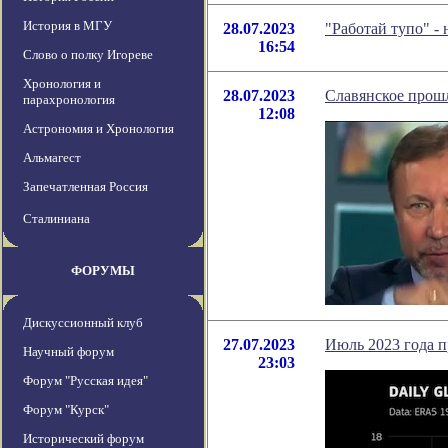
История в МГУ
28.07.2023
"Работай тупо" -
16:54
Слово о полку Игореве
Хронология и
28.07.2023
Славянское прош
парахронология
12:08
Астрономия и Хронология
Альмагест
Запечатленная Россия
Сталиниана
ФОРУМЫ
Дискуссионный клуб
27.07.2023
Июль 2023 года 
Научный форум
23:03
Форум "Русская идея"
Форум "Курск"
Исторический форум