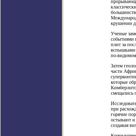
прорывающей
классически
большинство
Международ
крушении д
Ученые зам
событиями 
плит за пос
вспышками 
по-видимому
Затем геол
части Афри
суперконтин
которые обр
Кимберлитов
смещались 
Исследовате
при расхожд
горячие по
остывают и 
создавая ви
Компьютерн