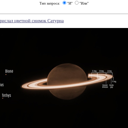
Тип запроса:
"И"
"Или"
рислал цветной снимок Сатурна