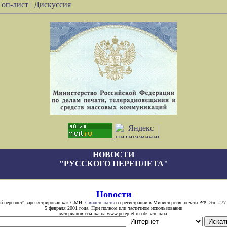
Топ-лист
|
Дискуссия
НОВОСТИ
"РУССКОГО ПЕРЕПЛЕТА"
Новости
й переплет" зарегистрирован как СМИ.
Свидетельство
о регистрации в Министерстве печати РФ: Эл. #77
5 февраля 2001 года. При полном или частичном использовании
материалов ссылка на www.pereplet.ru обязательна.