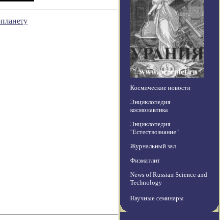
опланету
Космические новости
Энциклопедия
космонавтика
Энциклопедия
"Естествознание"
Журнальный зал
Физматлит
News of Russian Science and
Technology
Научные семинары