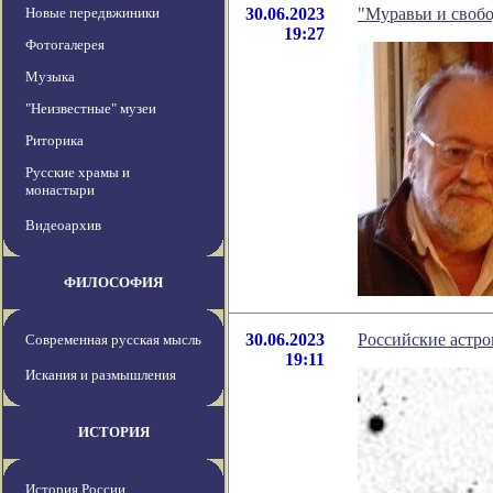
Новые передвжиники
30.06.2023
"Муравьи и свобо
19:27
Фотогалерея
Музыка
"Неизвестные" музеи
Риторика
Русские храмы и
монастыри
Видеоархив
ФИЛОСОФИЯ
30.06.2023
Российские астр
Современная русская мысль
19:11
Искания и размышления
ИСТОРИЯ
История России