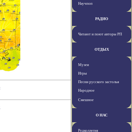
Научпоп
РАДИО
Читают и поют авторы РП
ОТДЫХ
Музеи
Игры
Песни русского застолья
р
Народное
Смешное
ы
О НАС
Редколлегия