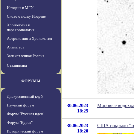
История в МГУ
Слово о полку Игореве
Хронология и
парахронология
Астрономия и Хронология
Альмагест
Запечатленная Россия
Сталиниана
ФОРУМЫ
Дискуссионный клуб
Научный форум
30.06.2023
Мировые водохран
18:25
Форум "Русская идея"
Форум "Курск"
30.06.2023
США накрыло "т
18:20
Исторический форум