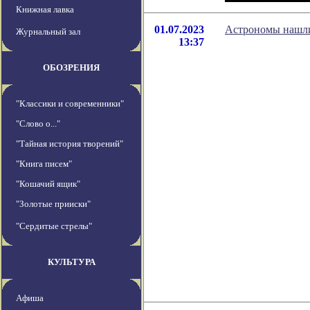
Книжная лавка
01.07.2023
Астрономы нашли
Журнальный зал
13:37
ОБОЗРЕНИЯ
"Классики и современники"
"Слово о..."
"Тайная история творений"
"Книга писем"
"Кошачий ящик"
"Золотые прииски"
"Сердитые стрелы"
КУЛЬТУРА
Афиша