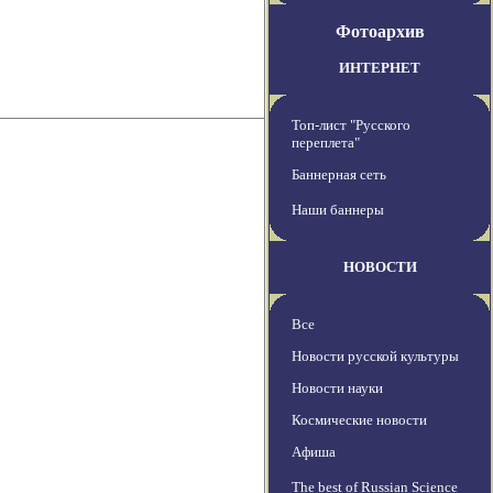
Фотоархив
ИНТЕРНЕТ
Топ-лист "Русского
переплета"
Баннерная сеть
Наши баннеры
НОВОСТИ
Все
Новости русской культуры
Новости науки
Космические новости
Афиша
The best of Russian Science