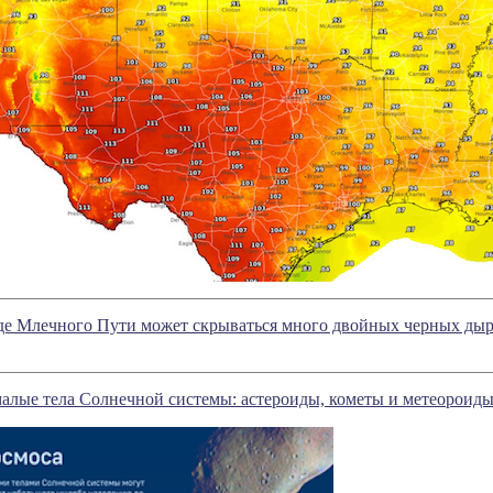
оде Млечного Пути может скрываться много двойных черных ды
алые тела Солнечной системы: астероиды, кометы и метеороид