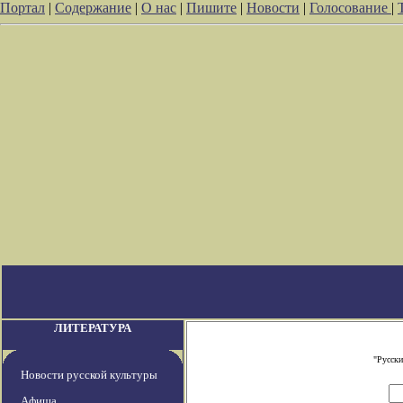
Портал
|
Содержание
|
О нас
|
Пишите
|
Новости
|
Голосование
|
ЛИТЕРАТУРА
"Русски
Новости русской культуры
Афиша