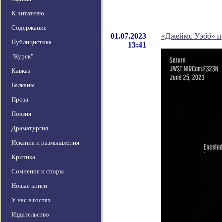
К читателю
Содержание
01.07.2023
«Джеймс Уэбб» п
Публицистика
13:41
"Курск"
Кавказ
Балканы
Проза
Поэзия
Драматургия
Искания и размышления
Критика
Сомнения и споры
Новые книги
У нас в гостях
Издательство