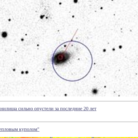
илища сильно опустели за последние 20 лет
епловым куполом"