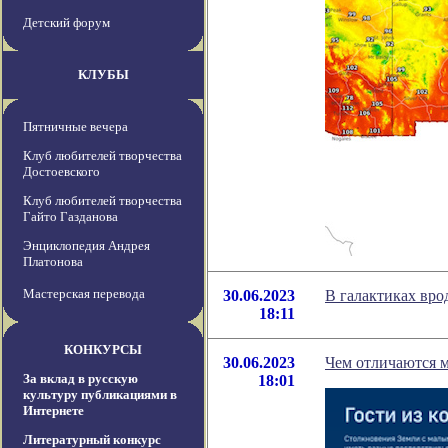
Детский форум
КЛУБЫ
Пятничные вечера
Клуб любителей творчества
Достоевского
Клуб любителей творчества
Гайто Газданова
Энциклопедия Андрея
Платонова
Мастерская перевода
30.06.2023
В галактиках вр
18:11
КОНКУРСЫ
30.06.2023
Чем отличаются м
За вклад в русскую
18:01
культуру публикациями в
Интернете
Литературный конкурс