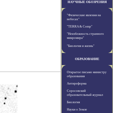
НАУЧНЫЕ ОБОЗРЕНИЯ
"Физические явления на
небесах"
"TERRA & Comp"
"Неизбежность странного
микромира"
"Биология и жизнь"
ОБРАЗОВАНИЕ
Открытое письмо министру
образования
Антиреформа
Соросовский
образовательный журнал
Биология
Науки о Земле