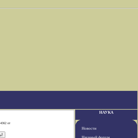
НАУКА
-4362 от
Новости
Научный форум