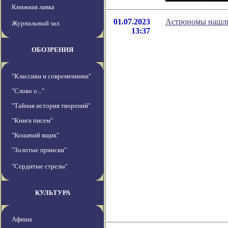
Книжная лавка
01.07.2023
Астрономы нашли
Журнальный зал
13:37
ОБОЗРЕНИЯ
"Классики и современники"
"Слово о..."
"Тайная история творений"
"Книга писем"
"Кошачий ящик"
"Золотые прииски"
"Сердитые стрелы"
КУЛЬТУРА
Афиша