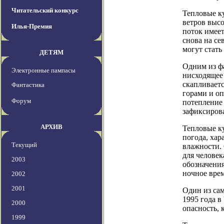
Читательский конкурс
Тепловые к
ветров высо
Илья-Премия
поток имеет
снова на се
могут стат
ДЕТЯМ
Одним из ф
Электронные пампасы
нисходящее 
скапливаетс
Фантастика
горами и оп
Форум
потепление
зафиксиров
АРХИВ
Тепловые ку
погода, хар
Текущий
влажности.
для человек
2003
обозначения
ночное врем
2002
2001
Один из са
1995 года в
2000
опасность, 
1999