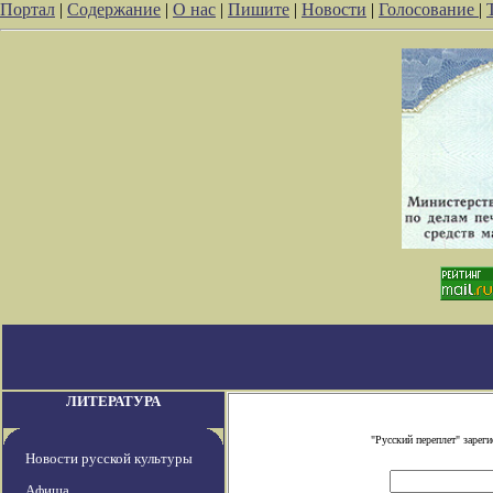
Портал
|
Содержание
|
О нас
|
Пишите
|
Новости
|
Голосование
|
ЛИТЕРАТУРА
"Русский переплет" заре
Новости русской культуры
Афиша