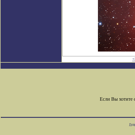
<
Если Вы хотите
Редк