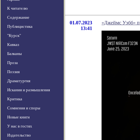
К читателю
Содержание
01.07.2023
«Джеймс Уэбб» п
Публицистика
13:41
"Курск"
Кавказ
Балканы
Проза
Поэзия
Драматургия
Искания и размышления
Критика
Сомнения и споры
Новые книги
У нас в гостях
Издательство