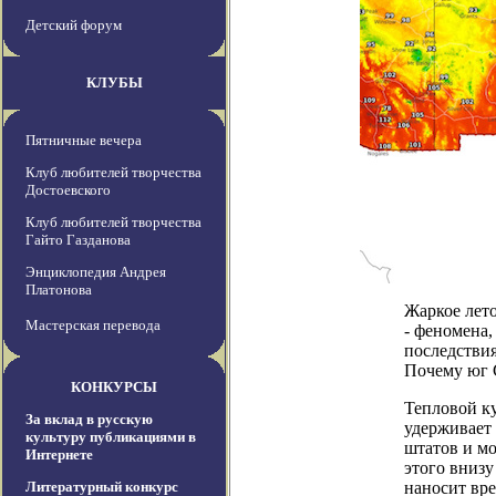
Детский форум
КЛУБЫ
Пятничные вечера
Клуб любителей творчества
Достоевского
Клуб любителей творчества
Гайто Газданова
Энциклопедия Андрея
Платонова
Жаркое лет
Мастерская перевода
- феномена
последствия
Почему юг 
КОНКУРСЫ
Тепловой ку
За вклад в русскую
удерживает 
культуру публикациями в
штатов и мо
Интернете
этого внизу
Литературный конкурс
наносит вр