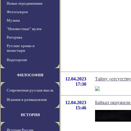
Новые передвжиники
Фотогалерея
Музыка
"Неизвестные" музеи
Риторика
Русские храмы и
монастыри
Видеоархив
ФИЛОСОФИЯ
12.04.2023
Тайну «отсутству
17:30
Современная русская мысль
Искания и размышления
12.04.2023
Байкал окружили 
15:46
ИСТОРИЯ
История России