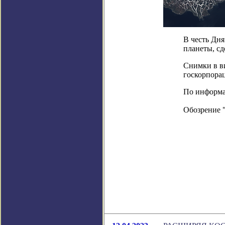
В честь Дн
планеты, с
Снимки в ви
госкорпорац
По информац
Обозрение 