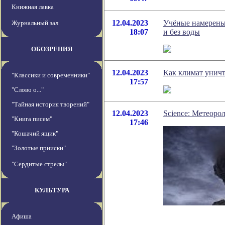
Книжная лавка
12.04.2023
Учёные намерены
Журнальный зал
18:07
и без воды
ОБОЗРЕНИЯ
12.04.2023
Как климат уничт
"Классики и современники"
17:57
"Слово о..."
"Тайная история творений"
12.04.2023
Science: Метеоро
"Книга писем"
17:46
"Кошачий ящик"
"Золотые прииски"
"Сердитые стрелы"
КУЛЬТУРА
Афиша