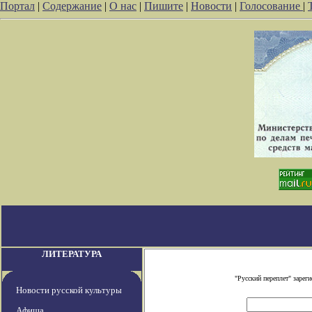
Портал
|
Содержание
|
О нас
|
Пишите
|
Новости
|
Голосование
|
ЛИТЕРАТУРА
"Русский переплет" заре
Новости русской культуры
Афиша