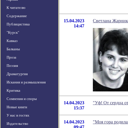
К читателю
Содержание
15.04.2023
Светлана Жарнико
Публицистика
14:47
"Курск"
Кавказ
Балканы
Проза
Поэзия
Драматургия
Искания и размышления
Критика
Сомнения и споры
14.04.2023
"Уф! От сердца о
Новые книги
15:37
У нас в гостях
14.04.2023
"Моя гора родил
Издательство
09:47