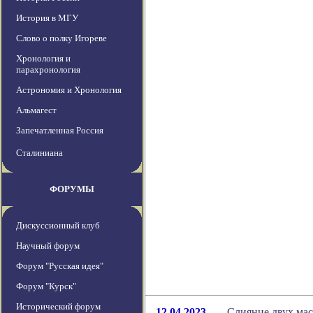
История в МГУ
Слово о полку Игореве
Хронология и
парахронология
Астрономия и Хронология
Альмагест
Запечатленная Россия
Сталиниана
ФОРУМЫ
Дискуссионный клуб
Научный форум
Форум "Русская идея"
Форум "Курск"
Исторический форум
12.04.2023
Слияние двух ма