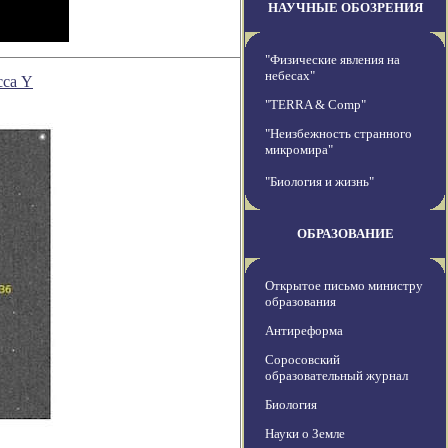
НАУЧНЫЕ ОБОЗРЕНИЯ
"Физические явления на
небесах"
сса Y
"TERRA & Comp"
"Неизбежность странного
микромира"
"Биология и жизнь"
ОБРАЗОВАНИЕ
Открытое письмо министру
образования
Антиреформа
Соросовский
образовательный журнал
Биология
Науки о Земле