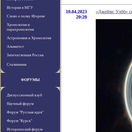
История в МГУ
10.04.2023
«Джеймс Уэбб» с
Слово о полку Игореве
20:20
Хронология и
парахронология
Астрономия и Хронология
Альмагест
Запечатленная Россия
Сталиниана
ФОРУМЫ
Дискуссионный клуб
Научный форум
Форум "Русская идея"
Форум "Курск"
Исторический форум