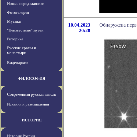
Новые передвжиники
Фотогалерея
Музыка
10.04.2023
Обнаружена перва
"Неизвестные" музеи
20:28
Риторика
Русские храмы и
монастыри
Видеоархив
ФИЛОСОФИЯ
Современная русская мысль
Искания и размышления
ИСТОРИЯ
История России