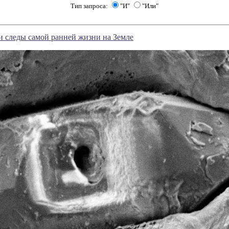
Тип запроса:
"И"
"Или"
 следы самой ранней жизни на Земле