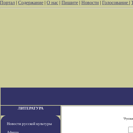
Портал
|
Содержание
|
О нас
|
Пишите
|
Новости
|
Голосование
|
ЛИТЕРАТУРА
"Русски
Новости русской культуры
Афиша