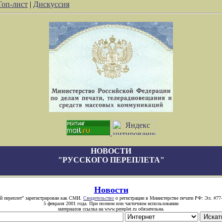
Топ-лист
|
Дискуссия
НОВОСТИ
"РУССКОГО ПЕРЕПЛЕТА"
Новости
й переплет" зарегистрирован как СМИ.
Свидетельство
о регистрации в Министерстве печати РФ: Эл. #77
5 февраля 2001 года. При полном или частичном использовании
материалов ссылка на www.pereplet.ru обязательна.