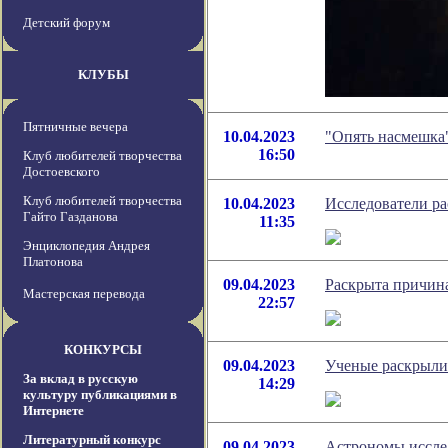
Детский форум
КЛУБЫ
Пятничные вечера
10.04.2023
"Опять насмешка
16:50
Клуб любителей творчества
Достоевского
Клуб любителей творчества
10.04.2023
Исследователи ра
Гайто Газданова
11:35
Энциклопедия Андрея
Платонова
09.04.2023
Раскрыта причина
Мастерская перевода
22:57
КОНКУРСЫ
09.04.2023
Ученые раскрыли
За вклад в русскую
14:29
культуру публикациями в
Интернете
Литературный конкурс
09.04.2023
Астрономы исслед