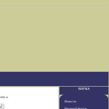
НАУКА
-4362 от
Новости
Научный форум