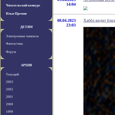
14:04
Читательский конкурс
Илья-Премия
08.04.2023
Хаббл видит близ
23:03
ДЕТЯМ
Электронные пампасы
Фантастика
Форум
АРХИВ
Текущий
2003
2002
2001
2000
1999