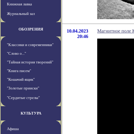
Книжная лавка
Журнальный зал
ОБОЗРЕНИЯ
10.04.2023
Магнитное поле 
20:46
"Классики и современники"
"Слово о..."
"Тайная история творений"
"Книга писем"
"Кошачий ящик"
"Золотые прииски"
"Сердитые стрелы"
КУЛЬТУРА
Афиша