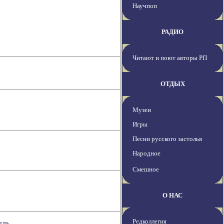
Научпоп
РАДИО
Читают и поют авторы РП
ОТДЫХ
Музеи
Игры
Песни русского застолья
Народное
Смешное
О НАС
Редколлегия
ыль