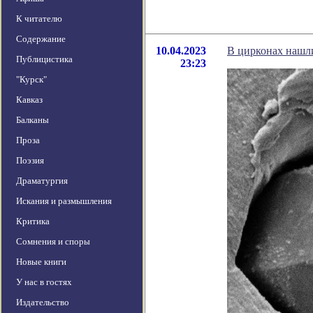
К читателю
Содержание
10.04.2023
В цирконах нашли
Публицистика
23:23
"Курск"
Кавказ
Балканы
Проза
Поэзия
Драматургия
Искания и размышления
Критика
Сомнения и споры
Новые книги
У нас в гостях
Издательство