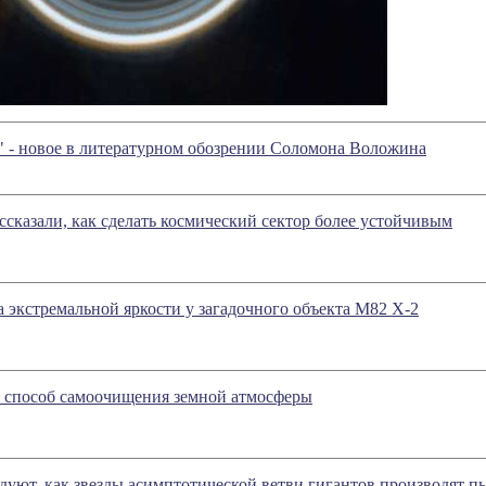
" - новое в литературном обозрении Соломона Воложина
ссказали, как сделать космический сектор более устойчивым
 экстремальной яркости у загадочного объекта M82 X-2
 способ самоочищения земной атмосферы
уют, как звезды асимптотической ветви гигантов производят п