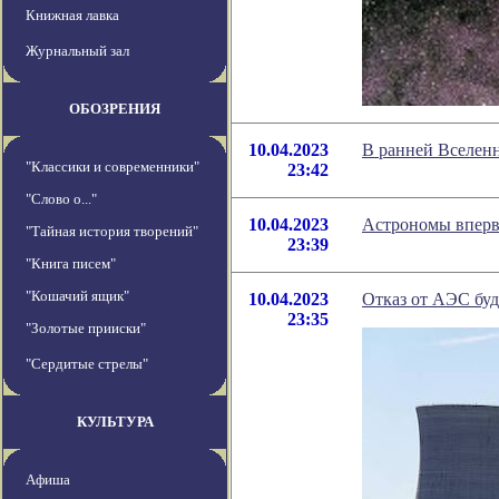
Книжная лавка
Журнальный зал
ОБОЗРЕНИЯ
10.04.2023
В ранней Вселенн
"Классики и современники"
23:42
"Слово о..."
10.04.2023
Астрономы впервы
"Тайная история творений"
23:39
"Книга писем"
"Кошачий ящик"
10.04.2023
Отказ от АЭС буд
23:35
"Золотые прииски"
"Сердитые стрелы"
КУЛЬТУРА
Афиша