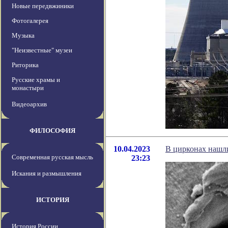
Новые передвжиники
Фотогалерея
Музыка
"Неизвестные" музеи
Риторика
Русские храмы и
монастыри
Видеоархив
ФИЛОСОФИЯ
10.04.2023
В цирконах нашли
Современная русская мысль
23:23
Искания и размышления
ИСТОРИЯ
История России