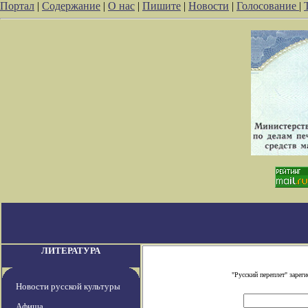
Портал
|
Содержание
|
О нас
|
Пишите
|
Новости
|
Голосование
|
ЛИТЕРАТУРА
"Русский переплет" заре
Новости русской культуры
Афиша