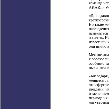
команда ис
AKARI и W
«До недавне
краткосроч
Но такие м
наблюдения 
измениться 
означать. Н
известный к
они являют
Межзвездная
к образован
особенно т
пыли, неиз
«Благодаря
меняется с
что сферич
звездами, и
изменением
периода их
мы уверены,