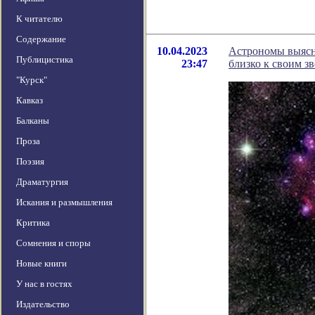
К читателю
Содержание
10.04.2023
Астрономы выясн
Публицистика
23:47
близко к своим з
"Курск"
Кавказ
Балканы
Проза
Поэзия
Драматургия
Искания и размышления
Критика
Сомнения и споры
Новые книги
У нас в гостях
Издательство