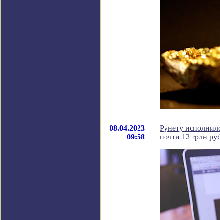
08.04.2023
Рунету исполнило
09:58
почти 12 трлн ру