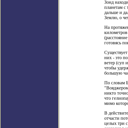
Зонд находи
планетам с 
дальше и д
Землю, о че
На протяжен
километров 
(расстояние
готовясь п
Существует 
них - это п
ветер (суп 
чтобы удерж
большую час
По словам Б
"Вояджером-
никто точно
что гелиопа
мимо которо
В действите
отчасти пот
целых три с