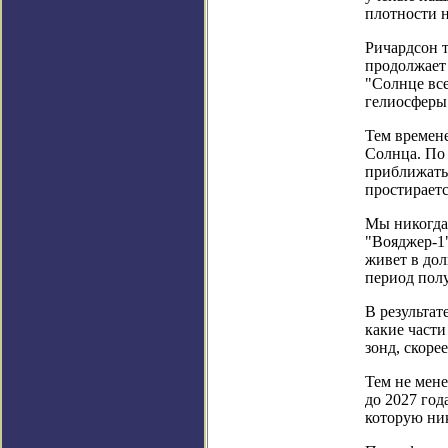
плотности н
Ричардсон т
продолжает
"Солнце все
гелиосферы
Тем времене
Солнца. По 
приближатьс
простираетс
Мы никогда 
"Вояджер-1"
живет в дол
период полу
В результат
какие части
зонд, скоре
Тем не мене
до 2027 года
которую ник