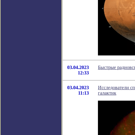
03.04.2023
Быстрые радиовс
12:33
03.04.2023
Исследователи с
11:13
галактик