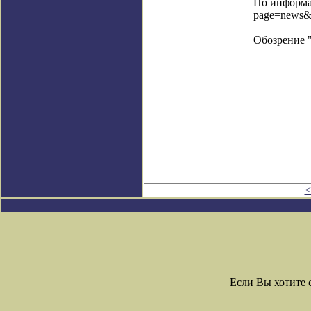
По информац
page=news&
Обозрение 
<
Если Вы хотите