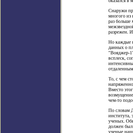
оказался в 
Снаружи про
многого из 
раз больше 
межзвездной
разрежен. И
Но каждые н
данных о пл
"Вояджер-1
всплеск, с
интенсивны
отдаленным
То, с чем с
напряженно
Вместо этог
возмущение,
чем-то подо
По словам Д
института, 
ученых. Об
должен был 
ученые наш