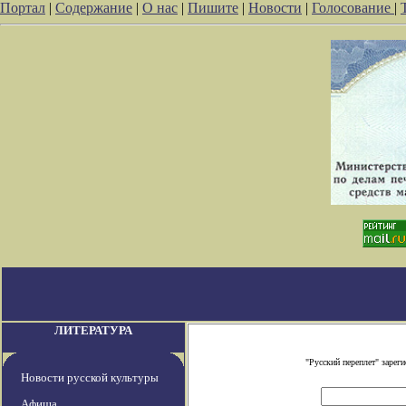
Портал
|
Содержание
|
О нас
|
Пишите
|
Новости
|
Голосование
|
ЛИТЕРАТУРА
"Русский переплет" заре
Новости русской культуры
Афиша