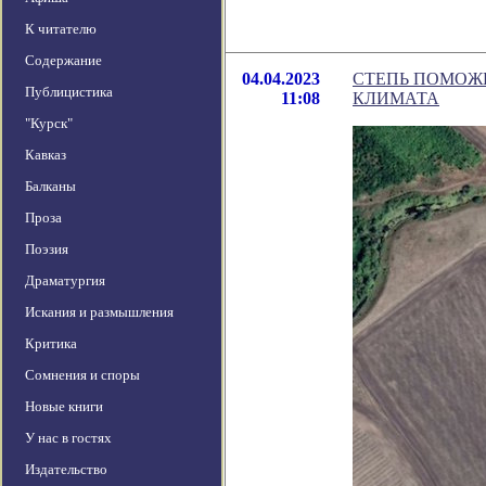
К читателю
Содержание
04.04.2023
СТЕПЬ ПОМОЖЕ
Публицистика
11:08
КЛИМАТА
"Курск"
Кавказ
Балканы
Проза
Поэзия
Драматургия
Искания и размышления
Критика
Сомнения и споры
Новые книги
У нас в гостях
Издательство