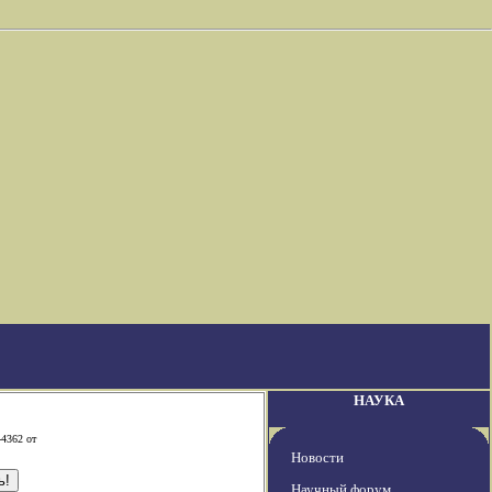
НАУКА
-4362 от
Новости
Научный форум