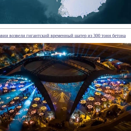
вии возвели гигантский временный шатер из 300 тонн бетона