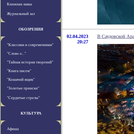
Книжная лавка
Журнальный зал
ОБОЗРЕНИЯ
02.04.2023
В Саудовской Ара
20:27
"Классики и современники"
"Слово о..."
"Тайная история творений"
"Книга писем"
"Кошачий ящик"
"Золотые прииски"
"Сердитые стрелы"
КУЛЬТУРА
Афиша