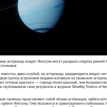
сные астероиды вокруг Нептуна могут раскрыть секреты ранней
сточников
 известно, ярко-голубой, но астероиды, вращающиеся вокруг него
ная группа астрономов недавно взглянула на троянские астерои
ют оттенок красного — гораздо более красный, чем большинств
и опубликовали свои результаты в журнале Monthly Notices of the 
кие троянцы представляют собой облако астероидов, орбита ко
а орбите Нептуна. Они болтаются в гравитационно-стабильных 