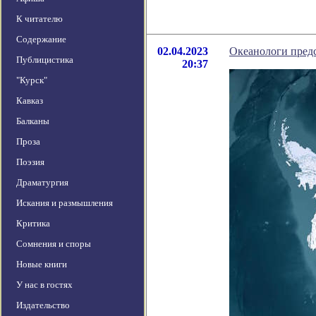
К читателю
Содержание
02.04.2023
Океанологи пред
Публицистика
20:37
"Курск"
Кавказ
Балканы
Проза
Поэзия
Драматургия
Искания и размышления
Критика
Сомнения и споры
Новые книги
У нас в гостях
Издательство