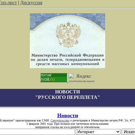
Топ-лист
|
Дискуссия
НОВОСТИ
"РУССКОГО ПЕРЕПЛЕТА"
Новости
й переплет" зарегистрирован как СМИ.
Свидетельство
о регистрации в Министерстве печати РФ: Эл. #77
5 февраля 2001 года. При полном или частичном использовании
материалов ссылка на www.pereplet.ru обязательна.