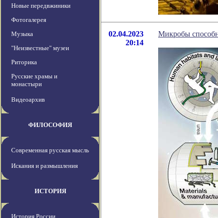
Новые передвжиники
Фотогалерея
02.04.2023
Микробы способн
Музыка
20:14
"Неизвестные" музеи
Риторика
Русские храмы и
монастыри
Видеоархив
ФИЛОСОФИЯ
Современная русская мысль
Искания и размышления
ИСТОРИЯ
История России