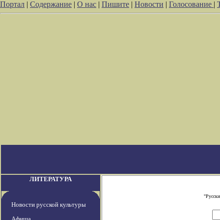
Портал
|
Содержание
|
О нас
|
Пишите
|
Новости
|
Голосование
|
ЛИТЕРАТУРА
"Русски
Новости русской культуры
Афиша