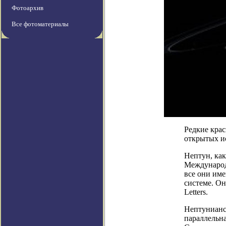
Фотоархив
Все фотоматериалы
Редкие кра
открытых и
Нептун, как
Международ
все они име
системе. Он
Letters.
Нептунианс
параллельн