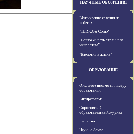
НАУЧНЫЕ ОБОЗРЕНИЯ
"Физические явления на
небесах"
"TERRA & Comp"
"Неизбежность странного
микромира"
"Биология и жизнь"
ОБРАЗОВАНИЕ
Открытое письмо министру
образования
Антиреформа
Соросовский
образовательный журнал
Биология
Науки о Земле