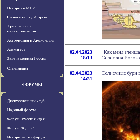
История в МГУ
Слово о полку Игореве
Хронология и
парахронология
Астрономия и Хронология
Альмагест
02.04.2023
"Как меня злейша
18:13
Соломона Волож
Запечатленная Россия
Сталиниана
02.04.2023
Солнечные бури в
14:51
ФОРУМЫ
Дискуссионный клуб
Научный форум
Форум "Русская идея"
Форум "Курск"
Исторический форум