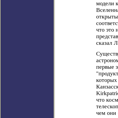
модели 
Вселенна
открыты
соответ
что это 
предста
сказал Л
Существ
астроно
первые з
"продукт
которых
Канзасск
Kirkpatr
что косм
телескоп
чем они 