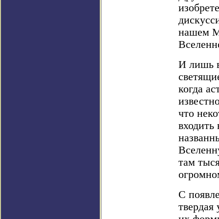
изобрете
дискусси
нашем М
Вселенн
И лишь в
светящие
когда ас
известн
что неко
входить 
названн
Вселенн
там тыс
огромно
С появл
твердая 