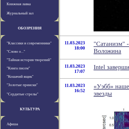
Книжная лавка
Журнальный зал
ОБОЗРЕНИЯ
11.03.2023
"Сатанизм" 
"Классики и современники"
18:00
Воложина
"Слово о..."
"Тайная история творений"
11.03.2023
Intel заверш
"Книга писем"
17:07
"Кошачий ящик"
"Золотые прииски"
11.03.2023
«Уэбб» наше
16:52
звезды
"Сердитые стрелы"
КУЛЬТУРА
Афиша