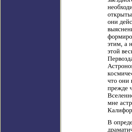
необход
открыты
они дейс
выяснен
формиро
этим, а
этой вес
Первозда
Астроном
космичес
что они 
прежде 
Вселенн
мне аст
Калифор
В опред
драматич