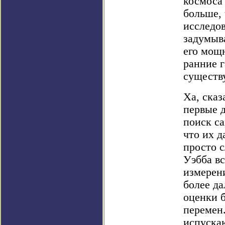
космоса 
больше, 
исследов
задумыва
его мощ
ранние г
существ
Ха, сказ
первые д
поиск са
что их 
просто 
Уэбба вс
измерени
более да
оценки 
перемен.
испуска