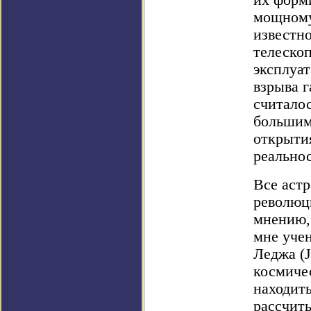
их форми
мощному
известн
телеско
эксплуа
взрыва 
считало
большим
открытия
реально
Все аст
революци
мнению,
мне уче
Леджа (J
космиче
находить
рассчит