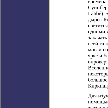
времена
Суинберн
Labbé) с
дыры. К
светится
одними и
закачать
всей гал
могли со
ярче и б
опроверг
Вселенно
некотор
большое,
Киркпат
Для изу
помощью
звездног