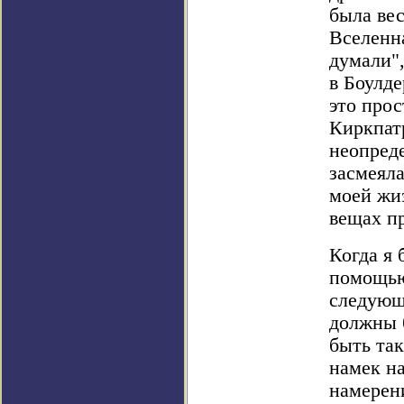
была вес
Вселенна
думали",
в Боулде
это прос
Киркпатр
неопред
засмеяла
моей жиз
вещах пр
Когда я 
помощью
следующи
должны 
быть так
намек на
намерен