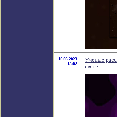
10.03.2023
Ученые расс
15:02
свете