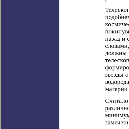
Телеско
подобие
космичес
покинув
назад и
словами
должны 
телескоп
формиро
звезды о
водорода
материи 
Считалос
различн
минимум
замечен