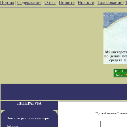
Портал
|
Содержание
|
О нас
|
Пишите
|
Новости
|
Голосование
|
ЛИТЕРАТУРА
"Русский переплет" заре
Новости русской культуры
Афиша