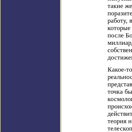
такие же
поразит
работу, 
которые
после Бо
миллиар
собствен
достижен
Какое-то
реально
представ
точка бы
космоло
происхож
действит
теория 
телескоп