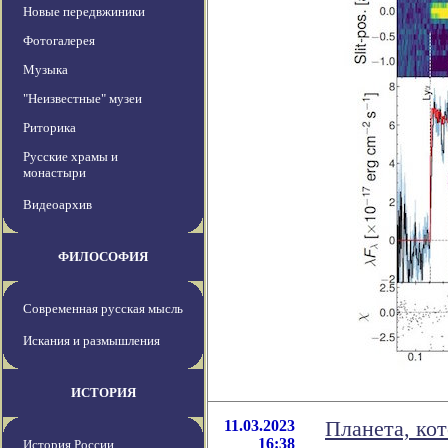
Новые передвжиники
Фотогалерея
Музыка
"Неизвестные" музеи
Риторика
Русские храмы и
монастыри
Видеоархив
ФИЛОСОФИЯ
Современная русская мысль
Искания и размышления
ИСТОРИЯ
11.03.2023
Планета, ко
16:38
История России