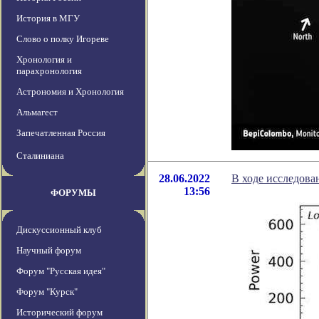
История в МГУ
Слово о полку Игореве
Хронология и
парахронология
Астрономия и Хронология
Альмагест
Запечатленная Россия
Сталиниана
28.06.2022
В ходе исследова
13:56
ФОРУМЫ
Дискуссионный клуб
Научный форум
Форум "Русская идея"
Форум "Курск"
Исторический форум