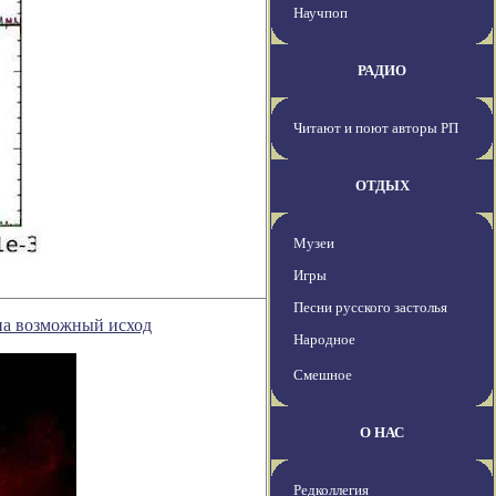
Научпоп
РАДИО
Читают и поют авторы РП
ОТДЫХ
Музеи
Игры
Песни русского застолья
 на возможный исход
Народное
Смешное
О НАС
Редколлегия