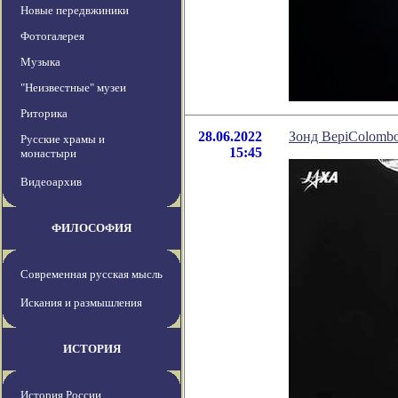
Новые передвжиники
Фотогалерея
Музыка
"Неизвестные" музеи
Риторика
28.06.2022
Зонд BepiColomb
Русские храмы и
15:45
монастыри
Видеоархив
ФИЛОСОФИЯ
Современная русская мысль
Искания и размышления
ИСТОРИЯ
История России