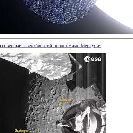
o совершает сверхблизкий пролет мимо Меркурия