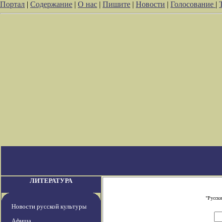
Портал
|
Содержание
|
О нас
|
Пишите
|
Новости
|
Голосование
|
ЛИТЕРАТУРА
"Русски
Новости русской культуры
Афиша