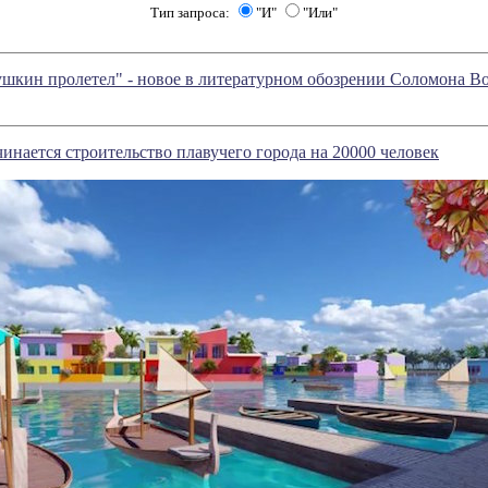
Тип запроса:
"И"
"Или"
шкин пролетел" - новое в литературном обозрении Соломона В
инается строительство плавучего города на 20000 человек