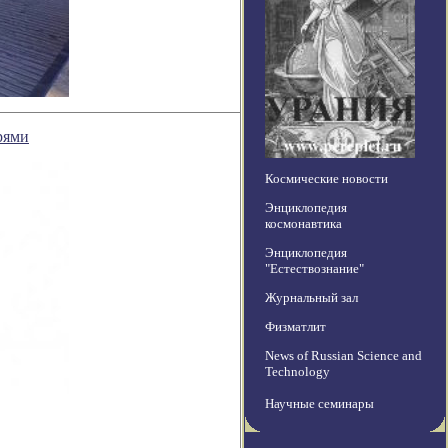
рями
Космические новости
Энциклопедия
космонавтика
Энциклопедия
"Естествознание"
Журнальный зал
Физматлит
News of Russian Science and
Technology
Научные семинары