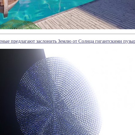
еные предлагают заслонить Землю от Солнца гигантскими пузы