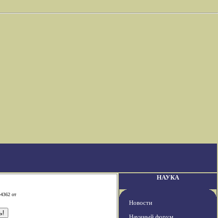
НАУКА
-4362 от
Новости
Научный форум