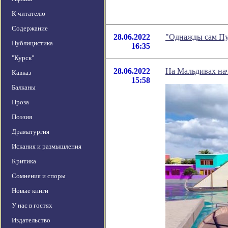
К читателю
Содержание
28.06.2022
"Однажды сам Пу
Публицистика
16:35
"Курск"
28.06.2022
На Мальдивах нач
Кавказ
15:58
Балканы
Проза
Поэзия
Драматургия
Искания и размышления
Критика
Сомнения и споры
Новые книги
У нас в гостях
Издательство