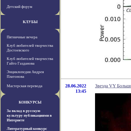
Детский форум
КЛУБЫ
Пятничные вечера
Клуб любителей творчества
Достоевского
Клуб любителей творчества
Гайто Газданова
Энциклопедия Андрея
Платонова
28.06.2022
Звезда VY Большо
Мастерская перевода
13:45
КОНКУРСЫ
За вклад в русскую
культуру публикациями в
Интернете
Литературный конкурс