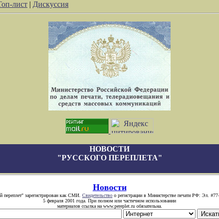
Топ-лист
|
Дискуссия
НОВОСТИ
"РУССКОГО ПЕРЕПЛЕТА"
Новости
й переплет" зарегистрирован как СМИ.
Свидетельство
о регистрации в Министерстве печати РФ: Эл. #77
5 февраля 2001 года. При полном или частичном использовании
материалов ссылка на www.pereplet.ru обязательна.