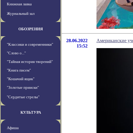
Книжная лавка
Журнальный зал
ОБОЗРЕНИЯ
28.06.2022
Американские уч
"Классики и современники"
15:52
"Слово о..."
"Тайная история творений"
"Книга писем"
"Кошачий ящик"
"Золотые прииски"
"Сердитые стрелы"
КУЛЬТУРА
Афиша