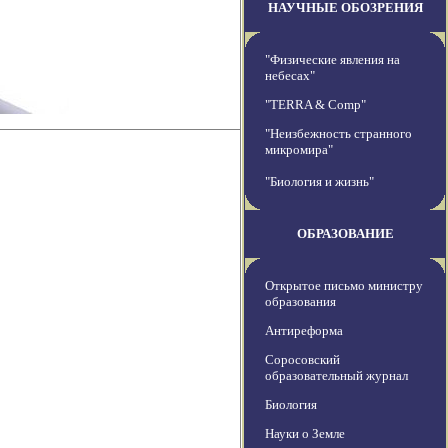
НАУЧНЫЕ ОБОЗРЕНИЯ
"Физические явления на
небесах"
"TERRA & Comp"
"Неизбежность странного
микромира"
"Биология и жизнь"
ОБРАЗОВАНИЕ
Открытое письмо министру
образования
Антиреформа
Соросовский
образовательный журнал
Биология
Науки о Земле