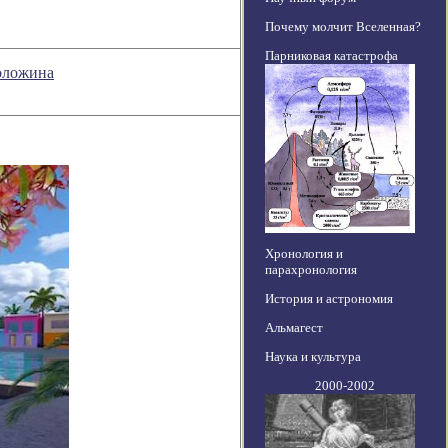
Почему молчит Вселенная?
Парниковая катастрофа
оложина
Хронология и
парахронология
История и астрономия
Альмагест
Наука и культура
2000-2002