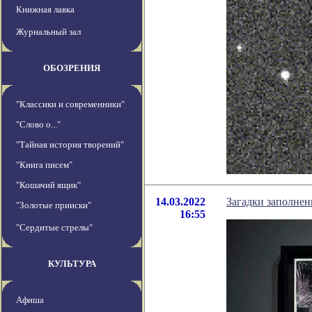
Книжная лавка
Журнальный зал
ОБОЗРЕНИЯ
"Классики и современники"
"Слово о..."
"Тайная история творений"
"Книга писем"
"Кошачий ящик"
14.03.2022
Загадки заполнен
"Золотые прииски"
16:55
"Сердитые стрелы"
КУЛЬТУРА
Афиша