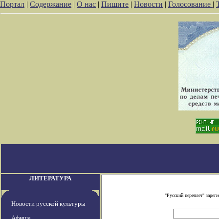
Портал
|
Содержание
|
О нас
|
Пишите
|
Новости
|
Голосование
|
ЛИТЕРАТУРА
"Русский переплет" заре
Новости русской культуры
Афиша