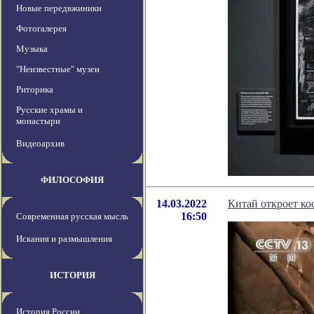
Новые передвжиники
Фотогалерея
Музыка
"Неизвестные" музеи
Риторика
Русские храмы и
монастыри
Видеоархив
ФИЛОСОФИЯ
14.03.2022
Китай откроет ко
16:50
Современная русская мысль
Искания и размышления
ИСТОРИЯ
История России