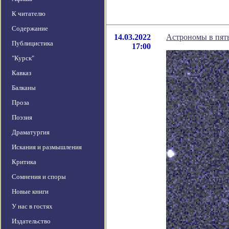
К читателю
Содержание
14.03.2022
Астрономы в пяты
Публицистика
17:00
"Курск"
Кавказ
Балканы
Проза
Поэзия
Драматургия
Искания и размышления
Критика
Сомнения и споры
Новые книги
У нас в гостях
Издательство