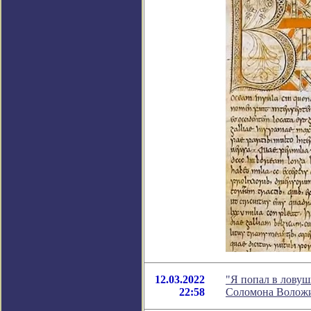
12.03.2022
"Я попал в ловуш
22:58
Соломона Волож