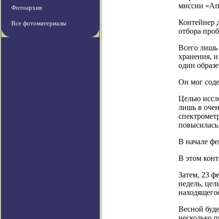
миссии «Апо
Фотоархив
Контейнер д
Все фотоматериалы
отбора проб
Всего лишь 
хранения, и
один образе
Он мог соде
Целью иссле
лишь в оче
спектрометр
повысилась
В начале ф
В этом конт
Затем, 23 ф
недель, цел
находящего
Весной буде
несколько п