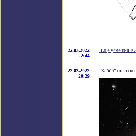
22.03.2022
"Ещё усмешки Юо
22:44
22.03.2022
“Хаббл” показал 
20:29