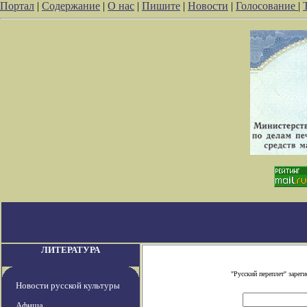
Портал
|
Содержание
|
О нас
|
Пишите
|
Новости
|
Голосование
|
ЛИТЕРАТУРА
"Русский переплет" заре
Новости русской культуры
Афиша