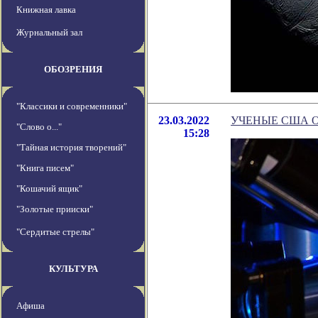
Книжная лавка
Журнальный зал
ОБОЗРЕНИЯ
"Классики и современники"
23.03.2022
УЧЕНЫЕ США 
"Слово о..."
15:28
"Тайная история творений"
"Книга писем"
"Кошачий ящик"
"Золотые прииски"
"Сердитые стрелы"
КУЛЬТУРА
Афиша