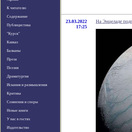
К читателю
Содержание
23.03.2022
На Энцеладе подп
Публицистика
17:25
"Курск"
Кавказ
Балканы
Проза
Поэзия
Драматургия
Искания и размышления
Критика
Сомнения и споры
Новые книги
У нас в гостях
Издательство