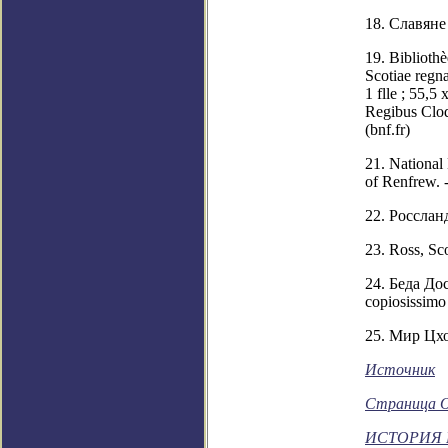
18. Славяне 
19. Biblioth
Scotiae regn
1 flle ; 55,5
Regibus Clodi
(bnf.fr)
21. National
of Renfrew. 
22. Росслан
23. Ross, Sc
24. Беда Дос
copiosissimo
25. Мир Цх
Источник
Страница О
ИСТОРИЯ 