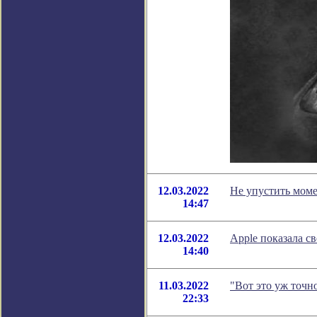
12.03.2022
Не упустить моме
14:47
12.03.2022
Apple показала с
14:40
11.03.2022
"Вот это уж точн
22:33