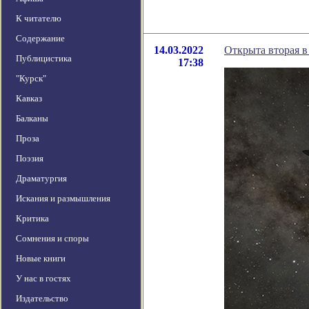
К читателю
Содержание
14.03.2022
Открыта вторая в
Публицистика
17:38
"Курск"
Кавказ
Балканы
Проза
Поэзия
Драматургия
Искания и размышления
Критика
Сомнения и споры
Новые книги
У нас в гостях
Издательство