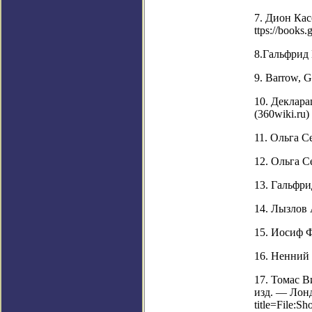
7. Дион Кас
ttps://book
8.Гальфрид 
9. Barrow, 
10. Деклара
(360wiki.ru)
11. Ольга 
12. Ольга 
13. Гальфрид
14. Лызлов 
15. Иосиф Фл
16. Ненний 
17. Томас Ви
изд. — Лондо
title=File: