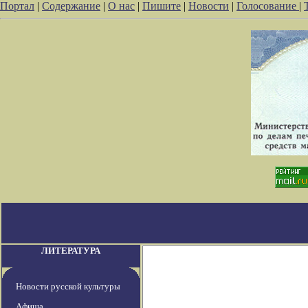
Портал
|
Содержание
|
О нас
|
Пишите
|
Новости
|
Голосование
|
ЛИТЕРАТУРА
Новости русской культуры
Афиша