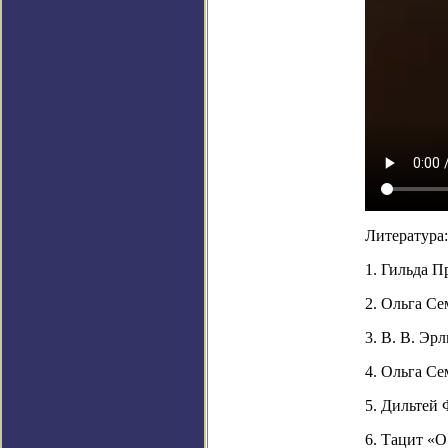
Литература:
1. Гильда П
2. Ольга Се
3. В. В. Эр
4. Ольга Се
5. Дильтей 
6. Тацит «