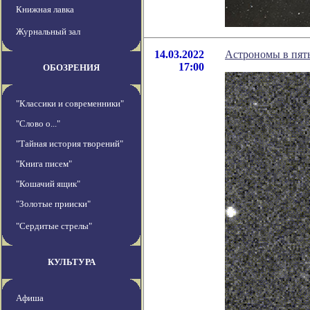
Книжная лавка
Журнальный зал
14.03.2022
Астрономы в пяты
17:00
ОБОЗРЕНИЯ
"Классики и современники"
"Слово о..."
"Тайная история творений"
"Книга писем"
"Кошачий ящик"
"Золотые прииски"
"Сердитые стрелы"
КУЛЬТУРА
Афиша