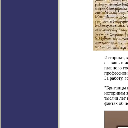
Историки, х
славян - в 
главного го
профессиона
За работу, 
"Британцы н
историкам 
тысячи лет 
фактах об и