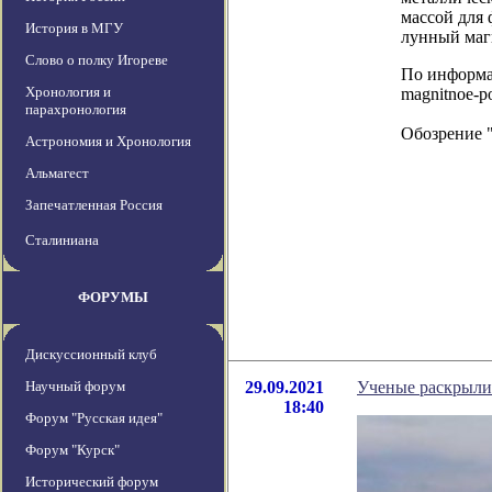
массой для 
История в МГУ
лунный маг
Слово о полку Игореве
По информаци
Хронология и
magnitnoe-po
парахронология
Обозрение 
Астрономия и Хронология
Альмагест
Запечатленная Россия
Сталиниана
ФОРУМЫ
Дискуссионный клуб
Научный форум
29.09.2021
Ученые раскрыли 
18:40
Форум "Русская идея"
Форум "Курск"
Исторический форум