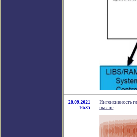
28.09.2021
Интенсивность г
16:35
океане