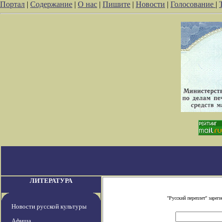
Портал
|
Содержание
|
О нас
|
Пишите
|
Новости
|
Голосование
|
ЛИТЕРАТУРА
"Русский переплет" заре
Новости русской культуры
Афиша