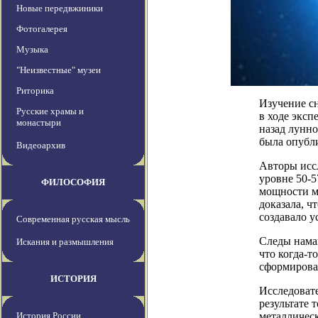
Новые передвжиники
Фотогалерея
Музыка
"Неизвестные" музеи
Риторика
Изучение с
Русские храмы и
в ходе эксп
монастыри
назад лунно
была опубли
Видеоархив
Авторы исс
уровне 50-5
ФИЛОСОФИЯ
мощности ма
доказала, ч
создавало у
Современная русская мысль
Следы нама
Искания и размышления
что когда-т
сформирова
ИСТОРИЯ
Исследовате
результате 
История России
металлическ