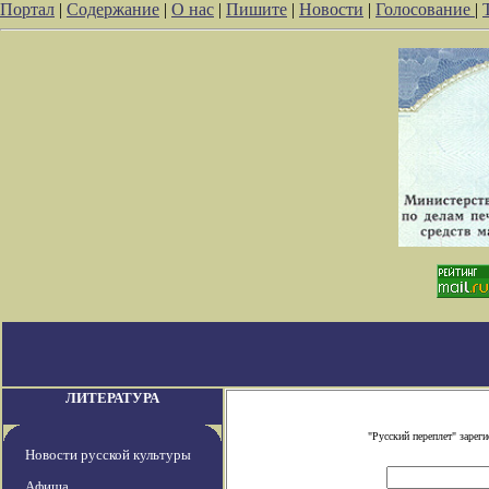
Портал
|
Содержание
|
О нас
|
Пишите
|
Новости
|
Голосование
|
ЛИТЕРАТУРА
"Русский переплет" заре
Новости русской культуры
Афиша