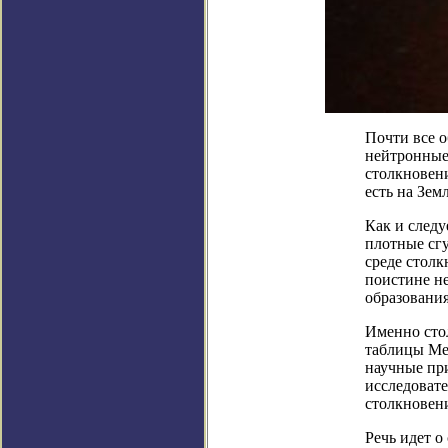
Почти все о
нейтронные
столкновен
есть на Земл
Как и следу
плотные сгу
среде столк
поистине н
образования
Именно сто
таблицы Ме
научные пр
исследовате
столкновени
Речь идет о