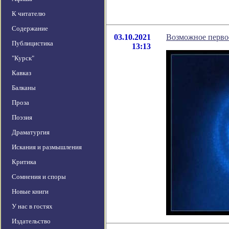
К читателю
Содержание
03.10.2021
Возможное перво
Публицистика
13:13
"Курск"
Кавказ
Балканы
Проза
Поэзия
Драматургия
Искания и размышления
Критика
Сомнения и споры
Новые книги
У нас в гостях
Издательство