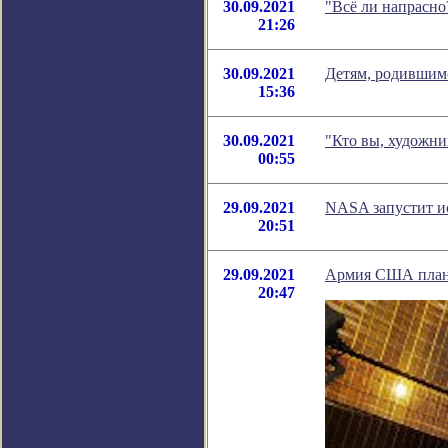
30.09.2021
"Всё ли напрасно
21:26
30.09.2021
Детям, родившимс
15:36
30.09.2021
"Кто вы, художни
00:55
29.09.2021
NASA запустит ис
20:51
29.09.2021
Армия США плани
20:47