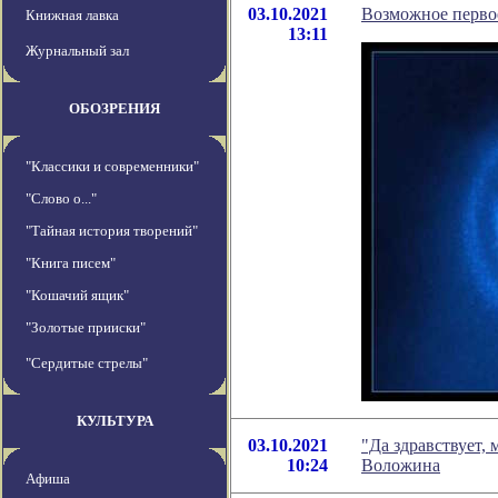
03.10.2021
Возможное перво
Книжная лавка
13:11
Журнальный зал
ОБОЗРЕНИЯ
"Классики и современники"
"Слово о..."
"Тайная история творений"
"Книга писем"
"Кошачий ящик"
"Золотые прииски"
"Сердитые стрелы"
КУЛЬТУРА
03.10.2021
"Да здравствует,
10:24
Воложина
Афиша