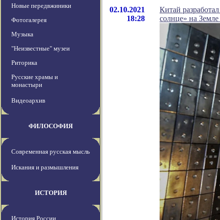
Новые передвжиники
02.10.2021
Китай разработа
18:28
солнце» на Земле
Фотогалерея
Музыка
"Неизвестные" музеи
Риторика
Русские храмы и
монастыри
Видеоархив
ФИЛОСОФИЯ
Современная русская мысль
Искания и размышления
ИСТОРИЯ
История России