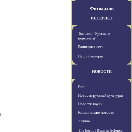
Фотоархив
ИНТЕРНЕТ
Топ-лист "Русского
переплета"
Баннерная сеть
Наши баннеры
НОВОСТИ
Все
Новости русской культуры
Новости науки
Космические новости
а
Афиша
The best of Russian Science