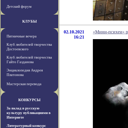
Детский форум
КЛУБЫ
02.10.2021
«Мини-психеи» р
Пятничные вечера
16:21
Клуб любителей творчества
Достоевского
Клуб любителей творчества
Гайто Газданова
Энциклопедия Андрея
Платонова
Мастерская перевода
КОНКУРСЫ
За вклад в русскую
культуру публикациями в
Интернете
Литературный конкурс