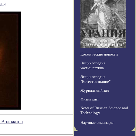
зды
Космические новости
Энциклопедия
космонавтика
Энциклопедия
"Естествознание"
Журнальный зал
Физматлит
News of Russian Science and
Technology
на Воложина
Научные семинары