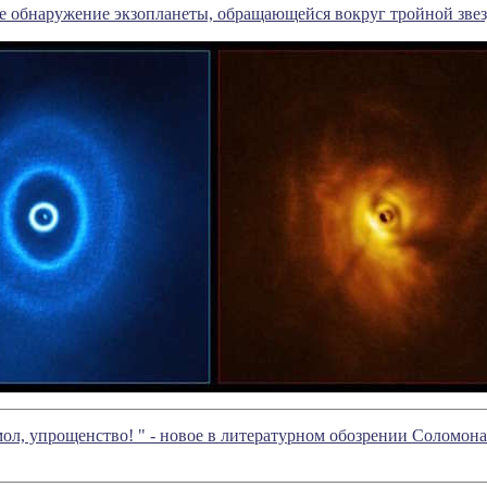
е обнаружение экзопланеты, обращающейся вокруг тройной зве
 мол, упрощенство! " - новое в литературном обозрении Соломо