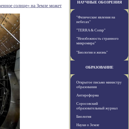
НАУЧНЫЕ ОБОЗРЕНИЯ
енное солнце» на Земле может
"Физические явления на
небесах"
"TERRA & Comp"
"Неизбежность странного
микромира"
"Биология и жизнь"
ОБРАЗОВАНИЕ
Открытое письмо министру
образования
Антиреформа
Соросовский
образовательный журнал
Биология
Науки о Земле