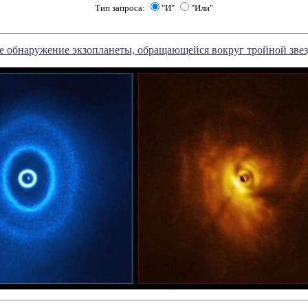
Тип запроса:
"И"
"Или"
е обнаружение экзопланеты, обращающейся вокруг тройной зве