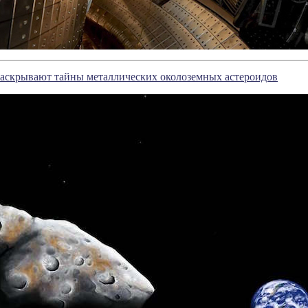
аскрывают тайны металлических околоземных астероидов