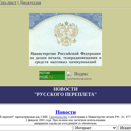
Топ-лист
|
Дискуссия
НОВОСТИ
"РУССКОГО ПЕРЕПЛЕТА"
Новости
й переплет" зарегистрирован как СМИ.
Свидетельство
о регистрации в Министерстве печати РФ: Эл. #77
5 февраля 2001 года. При полном или частичном использовании
материалов ссылка на www.pereplet.ru обязательна.