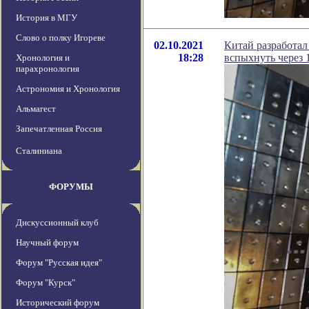
История в МГУ
Слово о полку Игореве
02.10.2021
Китай разработа
18:28
вспыхнуть через 
Хронология и
парахронология
Астрономия и Хронология
Альмагест
Запечатленная Россия
Сталиниана
ФОРУМЫ
Дискуссионный клуб
Научный форум
Форум "Русская идея"
Форум "Курск"
Исторический форум