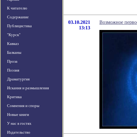
К читателю
Содержание
03.10.2021
Возможное перво
Публицистика
13:13
"Курск"
Кавказ
Балканы
Проза
Поэзия
Драматургия
Искания и размышления
Критика
Сомнения и споры
Новые книги
У нас в гостях
Издательство