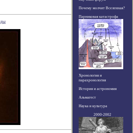
Почему молчит Вселенная?
Парниковая катастрофа
зды
Хронология и
парахронология
История и астрономия
Альмагест
Наука и культура
2000-2002