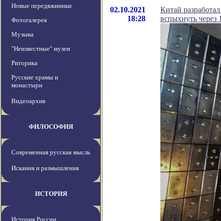
Новые передвжиники
02.10.2021
Китай разработа
18:28
вспыхнуть через 
Фотогалерея
Музыка
"Неизвестные" музеи
Риторика
Русские храмы и
монастыри
Видеоархив
ФИЛОСОФИЯ
Современная русская мысль
Искания и размышления
ИСТОРИЯ
История России