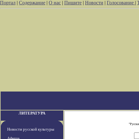
Портал
|
Содержание
|
О нас
|
Пишите
|
Новости
|
Голосование
|
ЛИТЕРАТУРА
"Русски
Новости русской культуры
Афиша