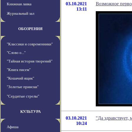
03.10.2021
Возможное перво
Книжная лавка
13:11
Журнальный зал
ОБОЗРЕНИЯ
"Классики и современники"
"Слово о..."
"Тайная история творений"
"Книга писем"
"Кошачий ящик"
"Золотые прииски"
"Сердитые стрелы"
КУЛЬТУРА
03.10.2021
"Да здравствует,
10:24
Афиша