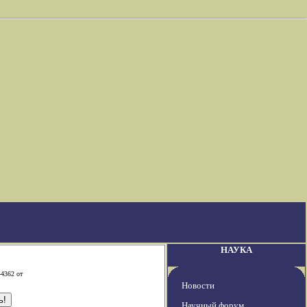
НАУКА
-4362 от
Новости
Научный форум