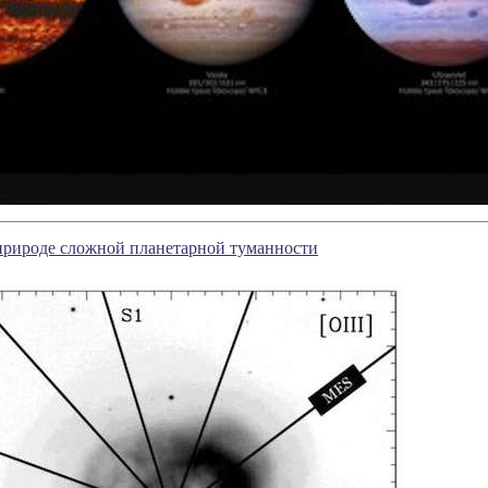
природе сложной планетарной туманности