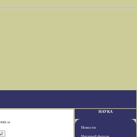
НАУКА
-4362 от
Новости
Научный форум