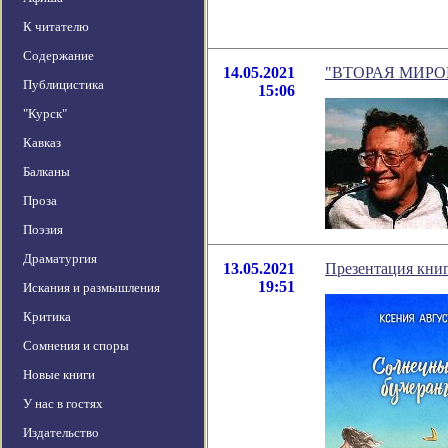
К читателю
Содержание
14.05.2021
"ВТОРАЯ МИРОВАЯ
Публицистика
15:06
"Курск"
Кавказ
Балканы
Проза
Поэзия
Драматургия
13.05.2021
Презентация кни
19:51
Искания и размышления
Критика
Сомнения и споры
Новые книги
У нас в гостях
Издательство