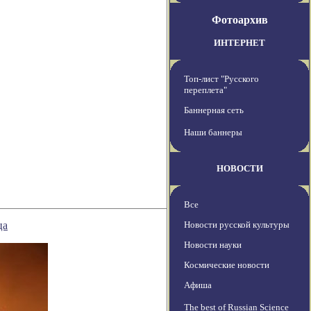
Фотоархив
ИНТЕРНЕТ
Топ-лист "Русского
переплета"
Баннерная сеть
Наши баннеры
НОВОСТИ
Все
ца
Новости русской культуры
Новости науки
Космические новости
Афиша
The best of Russian Science