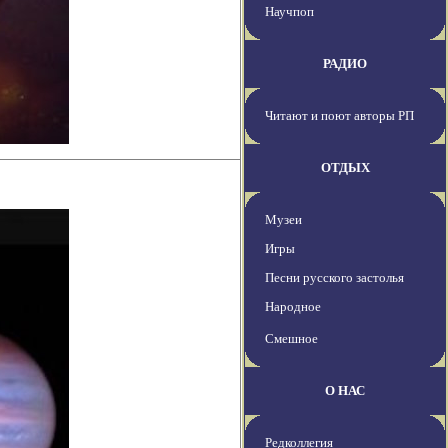
Научпоп
РАДИО
Читают и поют авторы РП
ОТДЫХ
Музеи
Игры
Песни русского застолья
Народное
Смешное
О НАС
Редколлегия