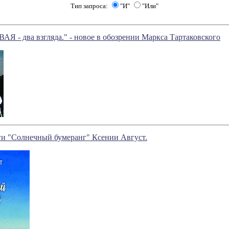
Тип запроса:
"И"
"Или"
 - два взгляда." - новое в обозрении Маркса Тартаковского
ги "Солнечный бумеранг" Ксении Август.