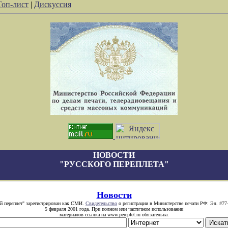
Топ-лист
|
Дискуссия
НОВОСТИ
"РУССКОГО ПЕРЕПЛЕТА"
Новости
й переплет" зарегистрирован как СМИ.
Свидетельство
о регистрации в Министерстве печати РФ: Эл. #77
5 февраля 2001 года. При полном или частичном использовании
материалов ссылка на www.pereplet.ru обязательна.