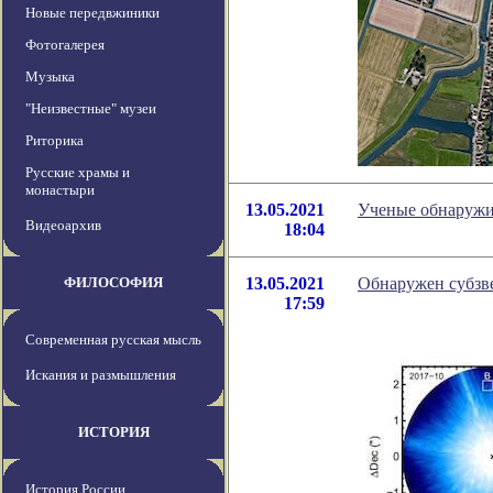
Новые передвжиники
Фотогалерея
Музыка
"Неизвестные" музеи
Риторика
Русские храмы и
монастыри
13.05.2021
Ученые обнаружи
Видеоархив
18:04
ФИЛОСОФИЯ
13.05.2021
Обнаружен субзв
17:59
Современная русская мысль
Искания и размышления
ИСТОРИЯ
История России