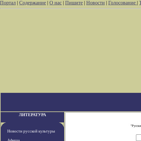
Портал
|
Содержание
|
О нас
|
Пишите
|
Новости
|
Голосование
|
ЛИТЕРАТУРА
"Русски
Новости русской культуры
Афиша