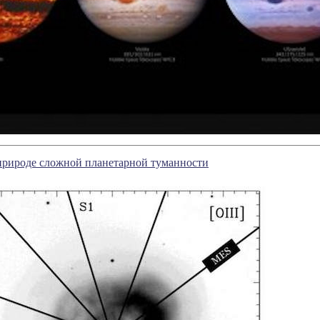
природе сложной планетарной туманности