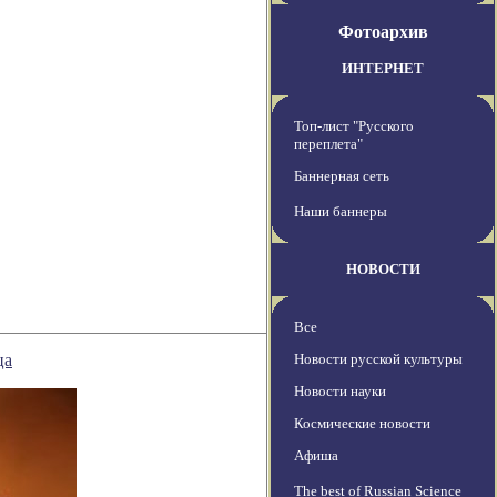
Фотоархив
ИНТЕРНЕТ
Топ-лист "Русского
переплета"
Баннерная сеть
Наши баннеры
НОВОСТИ
Все
ца
Новости русской культуры
Новости науки
Космические новости
Афиша
The best of Russian Science