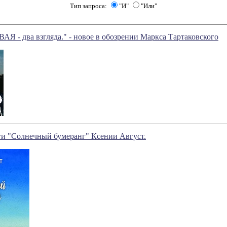
Тип запроса:
"И"
"Или"
 - два взгляда." - новое в обозрении Маркса Тартаковского
ги "Солнечный бумеранг" Ксении Август.