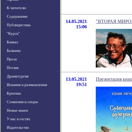
К читателю
Содержание
14.05.2021
"ВТОРАЯ МИРОВАЯ
Публицистика
15:06
"Курск"
Кавказ
Балканы
Проза
Поэзия
Драматургия
13.05.2021
Презентация кни
19:51
Искания и размышления
Критика
Сомнения и споры
Новые книги
У нас в гостях
Издательство