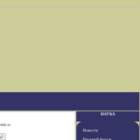
НАУКА
-4362 от
Новости
Научный форум