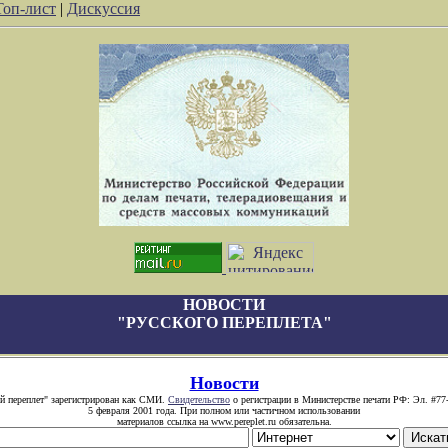
Топ-лист
|
Дискуссия
НОВОСТИ
"РУССКОГО ПЕРЕПЛЕТА"
Новости
й переплет" зарегистрирован как СМИ.
Свидетельство
о регистрации в Министерстве печати РФ: Эл. #77
5 февраля 2001 года. При полном или частичном использовании
материалов ссылка на www.pereplet.ru обязательна.