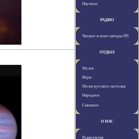
Научпоп
РАДИО
Читают и поют авторы РП
ОТДЫХ
Музеи
Игры
Песни русского застолья
Народное
Смешное
О НАС
Редколлегия