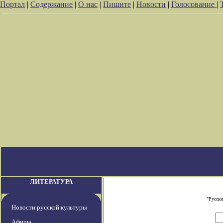
Портал
|
Содержание
|
О нас
|
Пишите
|
Новости
|
Голосование
|
ЛИТЕРАТУРА
"Русски
Новости русской культуры
Афиша