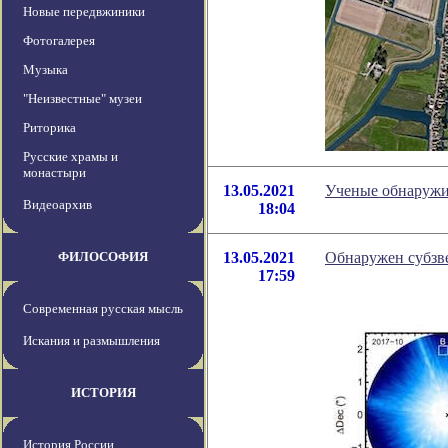
Новые передвжиники
Фотогалерея
Музыка
"Неизвестные" музеи
Риторика
Русские храмы и
монастыри
13.05.2021
Ученые обнаружи
Видеоархив
18:04
ФИЛОСОФИЯ
13.05.2021
Обнаружен субзв
17:59
Современная русская мысль
Искания и размышления
ИСТОРИЯ
История России