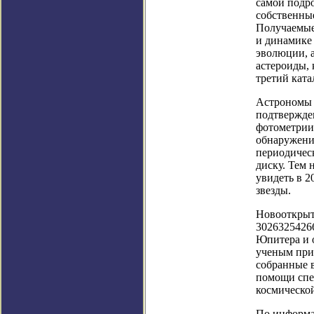
самой подр
собственные
Получаемые
и динамике 
эволюции, а
астероиды, 
третий ката
Астрономы 
подтвержде
фотометрии
обнаружени
периодическ
диску. Тем 
увидеть в 2
звезды.
Новооткрыт
30263254266
Юпитера и о
ученым при
собранные в
помощи спе
космическо
По информаци