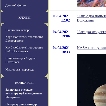
Детский форум
05.04.2021
"Ещё одна попытк
КЛУБЫ
12:02
Воложина
Пятничные вечера
04.04.2021
"Загадка искусст
19:06
Клуб любителей творчества
Достоевского
Клуб любителей творчества
04.04.2021
NASA приступило 
Гайто Газданова
18:33
Энциклопедия Андрея
Платонова
Мастерская перевода
КОНКУРСЫ
За вклад в русскую
культуру публикациями в
Интернете
Литературный конкурс