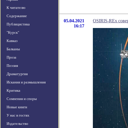
К читателю
Содержание
05.04.2021
OSIRIS-REx сове
Публицистика
16:17
"Курск"
Кавказ
Балканы
Проза
Поэзия
Драматургия
Искания и размышления
Критика
Сомнения и споры
Новые книги
У нас в гостях
Издательство