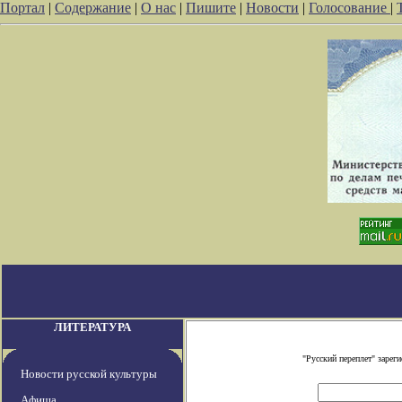
Портал
|
Содержание
|
О нас
|
Пишите
|
Новости
|
Голосование
|
ЛИТЕРАТУРА
"Русский переплет" заре
Новости русской культуры
Афиша