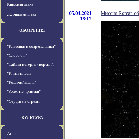
Книжная лавка
05.04.2021
Миссия Roman об
Журнальный зал
16:12
ОБОЗРЕНИЯ
"Классики и современники"
"Слово о..."
"Тайная история творений"
"Книга писем"
"Кошачий ящик"
"Золотые прииски"
"Сердитые стрелы"
КУЛЬТУРА
Афиша