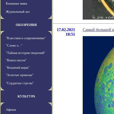
Книжная лавка
Журнальный зал
ОБОЗРЕНИЯ
17.02.2021
Самый большой к
18:51
"Классики и современники"
"Слово о..."
"Тайная история творений"
"Книга писем"
"Кошачий ящик"
"Золотые прииски"
"Сердитые стрелы"
КУЛЬТУРА
Афиша