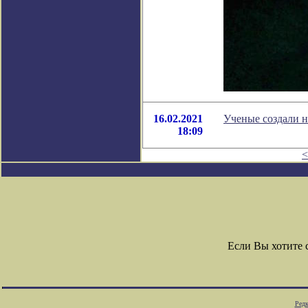
16.02.2021
Ученые создали 
18:09
<
Если Вы хотите
Редк