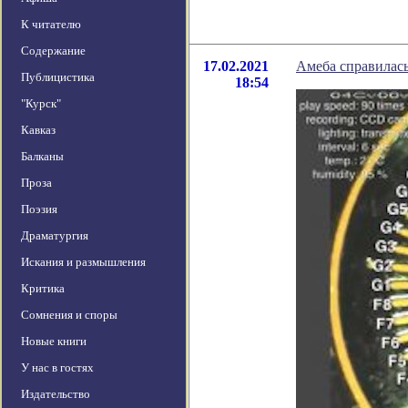
К читателю
Содержание
17.02.2021
Амеба справилас
Публицистика
18:54
"Курск"
Кавказ
Балканы
Проза
Поэзия
Драматургия
Искания и размышления
Критика
Сомнения и споры
Новые книги
У нас в гостях
Издательство