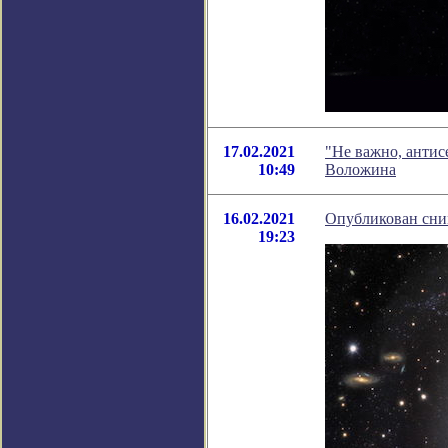
17.02.2021
"Не важно, антис
10:49
Воложина
16.02.2021
Опубликован сним
19:23