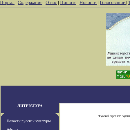
Портал
|
Содержание
|
О нас
|
Пишите
|
Новости
|
Голосование
|
ЛИТЕРАТУРА
"Русский переплет" заре
Новости русской культуры
Афиша