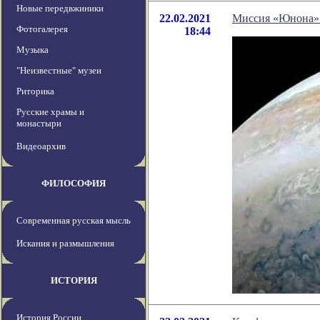
Новые передвжиники
22.02.2021
Миссия «Юнона» 
Фотогалерея
18:44
Музыка
"Неизвестные" музеи
Риторика
Русские храмы и
монастыри
Видеоархив
ФИЛОСОФИЯ
Современная русская мысль
Искания и размышления
ИСТОРИЯ
История России