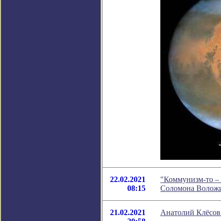
22.02.2021
"Коммунизм-то – 
08:15
Соломона Волож
21.02.2021
Анатолий Клёсов