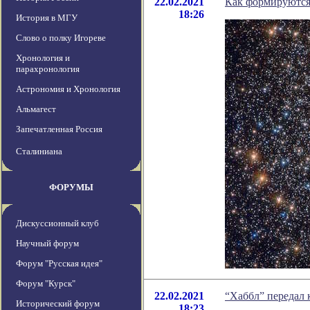
22.02.2021
Как формируются
18:26
История в МГУ
Слово о полку Игореве
Хронология и
парахронология
Астрономия и Хронология
Альмагест
Запечатленная Россия
Сталиниана
ФОРУМЫ
Дискуссионный клуб
Научный форум
Форум "Русская идея"
Форум "Курск"
22.02.2021
“Хаббл” передал
Исторический форум
18:23