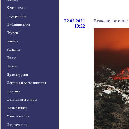
К читателю
Содержание
22.02.2021
Вулканолог описа
Публицистика
19:22
"Курск"
Кавказ
Балканы
Проза
Поэзия
Драматургия
Искания и размышления
Критика
Сомнения и споры
Новые книги
У нас в гостях
Издательство