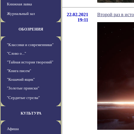
Книжная лавка
Журнальный зал
22.02.2021
Второй раз в ист
19:11
ОБОЗРЕНИЯ
"Классики и современники"
"Слово о..."
"Тайная история творений"
"Книга писем"
"Кошачий ящик"
"Золотые прииски"
"Сердитые стрелы"
КУЛЬТУРА
Афиша