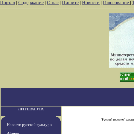
Портал
|
Содержание
|
О нас
|
Пишите
|
Новости
|
Голосование
|
ЛИТЕРАТУРА
"Русский переплет" заре
Новости русской культуры
Афиша