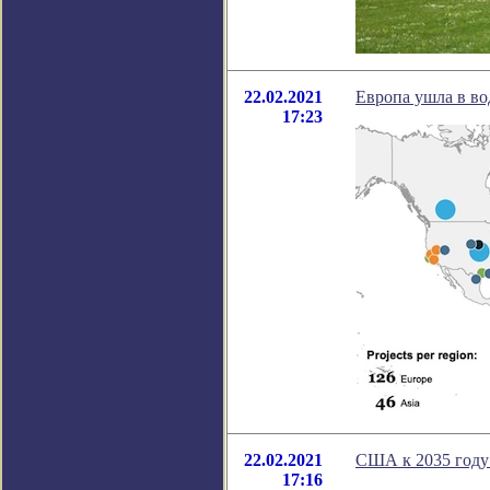
22.02.2021
Европа ушла в в
17:23
22.02.2021
США к 2035 году
17:16