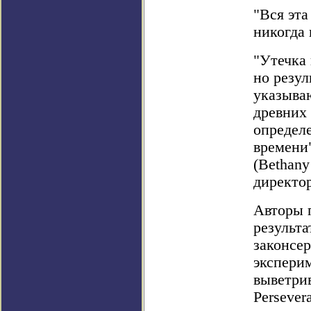
"Вся эта
никогда 
"Утечка 
но резул
указываю
древних
определ
времени
(Bethany
директо
Авторы 
результа
законсер
экспери
выветри
Persever