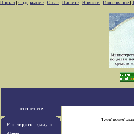
Портал
|
Содержание
|
О нас
|
Пишите
|
Новости
|
Голосование
|
ЛИТЕРАТУРА
"Русский переплет" заре
Новости русской культуры
Афиша