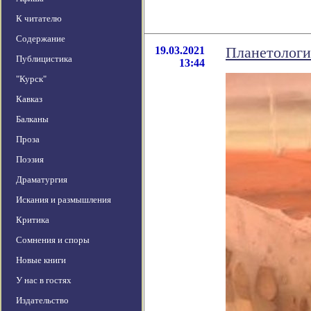
К читателю
Содержание
19.03.2021
Планетологи
Публицистика
13:44
"Курск"
Кавказ
Балканы
Проза
Поэзия
Драматургия
Искания и размышления
Критика
Сомнения и споры
Новые книги
У нас в гостях
Издательство