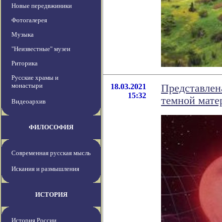
Новые передвжиники
Фотогалерея
Музыка
"Неизвестные" музеи
Риторика
Русские храмы и
монастыри
18.03.2021
Представлен
15:32
темной мате
Видеоархив
ФИЛОСОФИЯ
Современная русская мысль
Искания и размышления
ИСТОРИЯ
История России