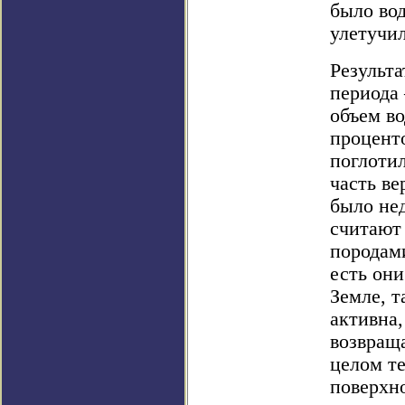
было вод
улетучил
Результа
периода 
объем в
проценто
поглоти
часть ве
было не
считают
породами
есть они
Земле, т
активна,
возвраща
целом т
поверхно