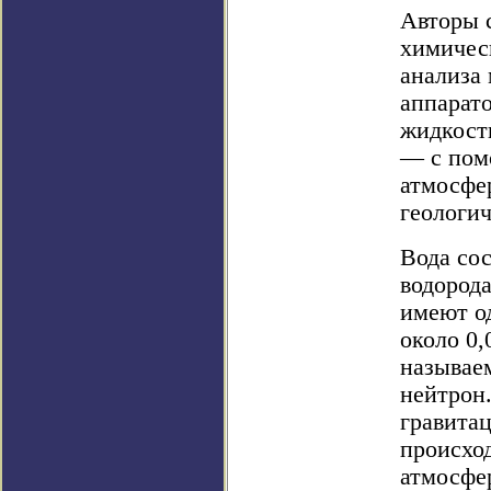
Авторы 
химичес
анализа
аппарато
жидкость
— с пом
атмосфер
геологич
Вода сос
водород
имеют од
около 0,
называем
нейтрон
гравита
происхо
атмосфер