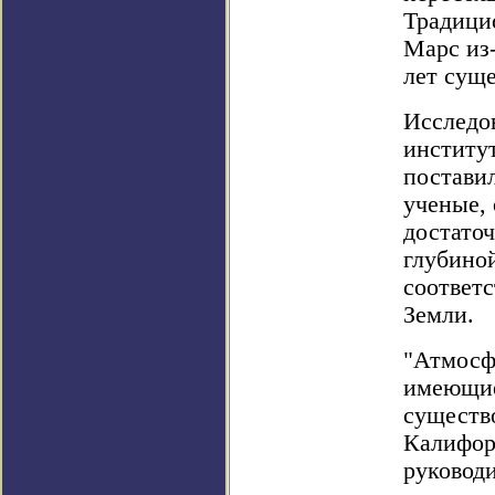
Традицио
Марс из-
лет сущ
Исследо
институ
поставил
ученые,
достато
глубиной
соответ
Земли.
"Атмосф
имеющиес
существо
Калифор
руководи