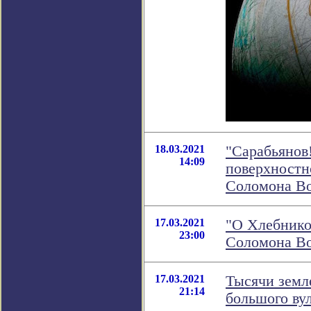
18.03.2021
"Сарабьянов!
14:09
поверхностн
Соломона В
17.03.2021
"О Хлебников
23:00
Соломона В
17.03.2021
Тысячи земл
21:14
большого ву