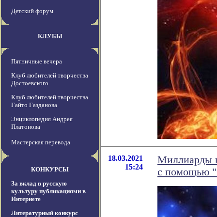
Детский форум
КЛУБЫ
Пятничные вечера
Клуб любителей творчества
Достоевского
Клуб любителей творчества
Гайто Газданова
Энциклопедия Андрея
Платонова
Мастерская перевода
18.03.2021
Миллиарды к
15:24
КОНКУРСЫ
с помощью "
За вклад в русскую
культуру публикациями в
Интернете
Литературный конкурс