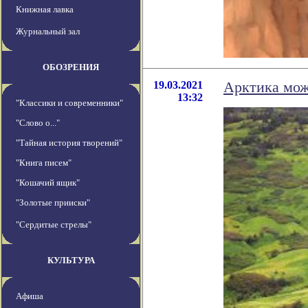
Книжная лавка
Журнальный зал
ОБОЗРЕНИЯ
19.03.2021
Арктика може
13:32
"Классики и современники"
"Слово о..."
"Тайная история творений"
"Книга писем"
"Кошачий ящик"
"Золотые прииски"
"Сердитые стрелы"
КУЛЬТУРА
Афиша