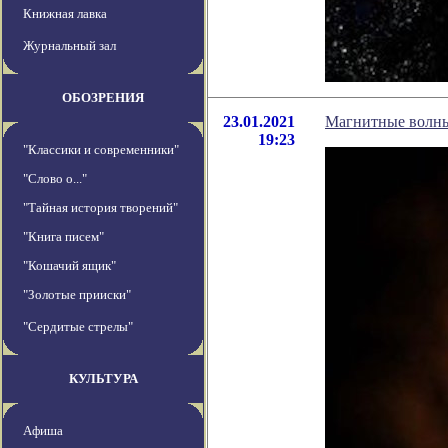
Книжная лавка
Журнальный зал
ОБОЗРЕНИЯ
23.01.2021
Магнитные волны
19:23
"Классики и современники"
"Слово о..."
"Тайная история творений"
"Книга писем"
"Кошачий ящик"
"Золотые прииски"
"Сердитые стрелы"
КУЛЬТУРА
Афиша