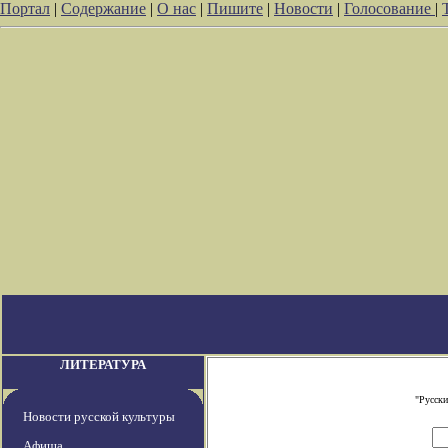
Портал
|
Содержание
|
О нас
|
Пишите
|
Новости
|
Голосование
|
ЛИТЕРАТУРА
"Русски
Новости русской культуры
Афиша