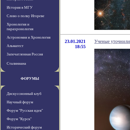
История в МГУ
Слово о полку Игореве
Хронология и
парахронология
Астрономия и Хронология
23.01.2021
Ученые уточнили
Альмагест
18:55
Запечатленная Россия
Сталиниана
ФОРУМЫ
Дискуссионный клуб
Научный форум
Форум "Русская идея"
Форум "Курск"
Исторический форум