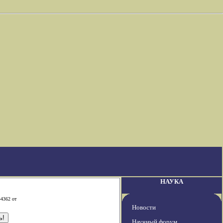
НАУКА
-4362 от
Новости
Научный форум