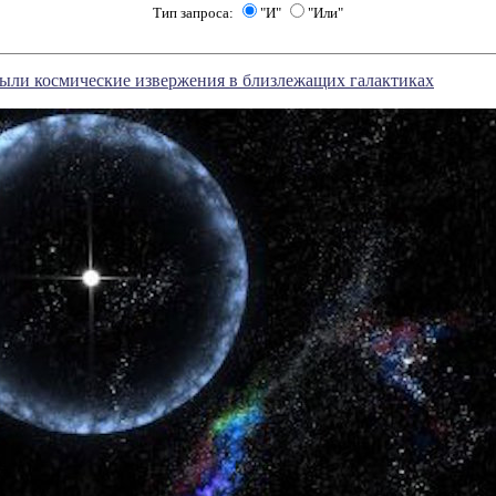
Тип запроса:
"И"
"Или"
ыли космические извержения в близлежащих галактиках