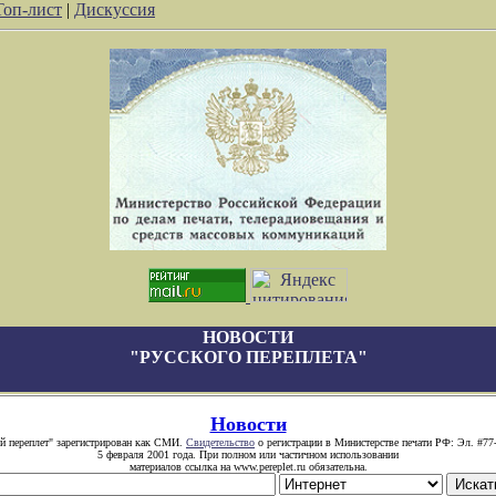
Топ-лист
|
Дискуссия
НОВОСТИ
"РУССКОГО ПЕРЕПЛЕТА"
Новости
й переплет" зарегистрирован как СМИ.
Свидетельство
о регистрации в Министерстве печати РФ: Эл. #77
5 февраля 2001 года. При полном или частичном использовании
материалов ссылка на www.pereplet.ru обязательна.