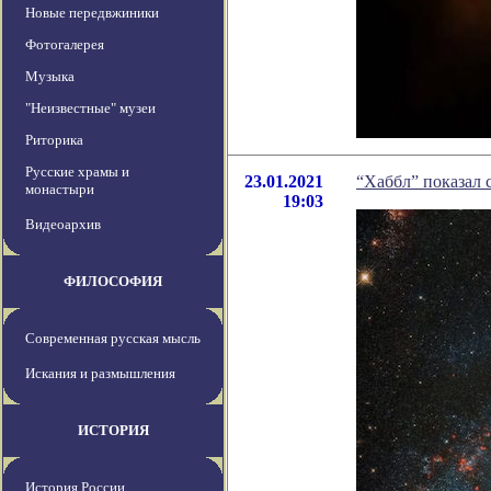
Новые передвжиники
Фотогалерея
Музыка
"Неизвестные" музеи
Риторика
Русские храмы и
23.01.2021
“Хаббл” показал
монастыри
19:03
Видеоархив
ФИЛОСОФИЯ
Современная русская мысль
Искания и размышления
ИСТОРИЯ
История России