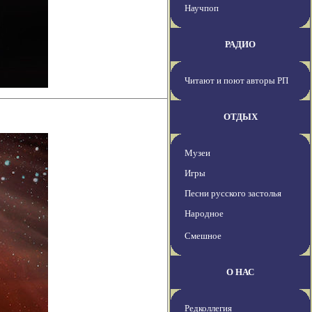
Научпоп
РАДИО
Читают и поют авторы РП
ОТДЫХ
Музеи
Игры
Песни русского застолья
Народное
Смешное
О НАС
Редколлегия