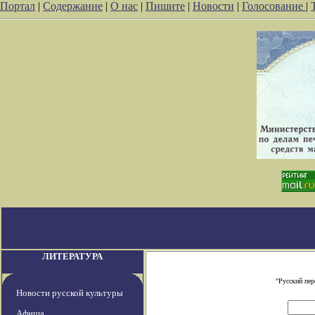
Портал
|
Содержание
|
О нас
|
Пишите
|
Новости
|
Голосование
|
ЛИТЕРАТУРА
"Русский пе
Новости русской культуры
Афиша