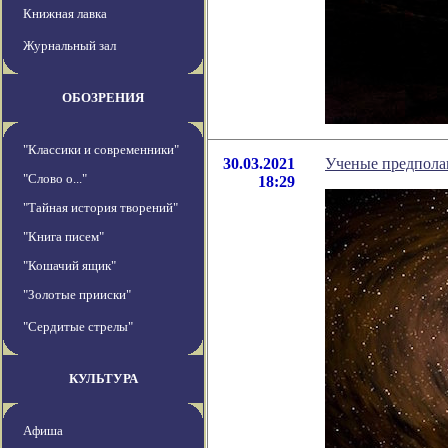
Книжная лавка
Журнальный зал
ОБОЗРЕНИЯ
"Классики и современники"
30.03.2021
Ученые предполаг
"Слово о..."
18:29
"Тайная история творений"
"Книга писем"
"Кошачий ящик"
"Золотые прииски"
"Сердитые стрелы"
КУЛЬТУРА
Афиша