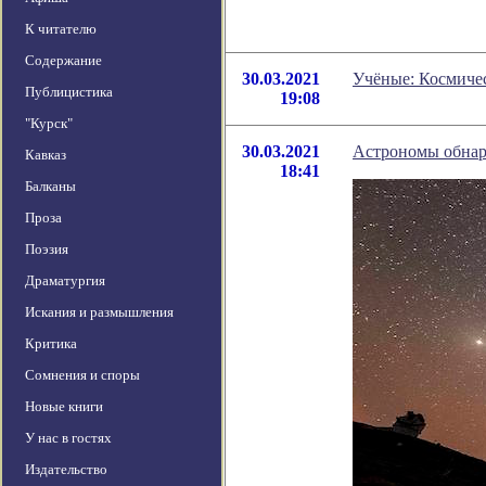
К читателю
Содержание
30.03.2021
Учёные: Космичес
Публицистика
19:08
"Курск"
30.03.2021
Астрономы обнар
Кавказ
18:41
Балканы
Проза
Поэзия
Драматургия
Искания и размышления
Критика
Сомнения и споры
Новые книги
У нас в гостях
Издательство