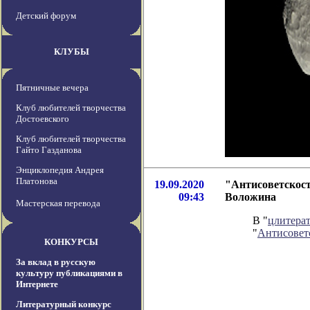
Детский форум
КЛУБЫ
Пятничные вечера
Клуб любителей творчества
Достоевского
Клуб любителей творчества
Гайто Газданова
Энциклопедия Андрея
Платонова
19.09.2020
"Антисоветскост
09:43
Воложина
Мастерская перевода
В "
цлитера
"
Антисовет
КОНКУРСЫ
За вклад в русскую
культуру публикациями в
Интернете
Литературный конкурс