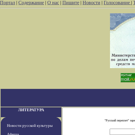
Портал
|
Содержание
|
О нас
|
Пишите
|
Новости
|
Голосование
|
ЛИТЕРАТУРА
"Русский переплет" за
Новости русской культуры
Афиша