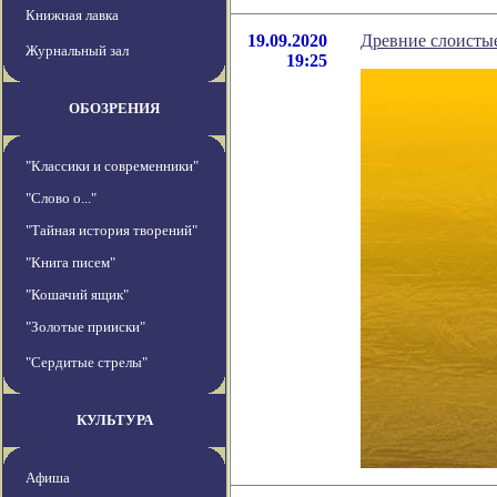
Книжная лавка
19.09.2020
Древние слоисты
Журнальный зал
19:25
ОБОЗРЕНИЯ
"Классики и современники"
"Слово о..."
"Тайная история творений"
"Книга писем"
"Кошачий ящик"
"Золотые прииски"
"Сердитые стрелы"
КУЛЬТУРА
Афиша