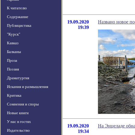
К читателю
Содержание
19.09.2020
Названо новое по
Публицистика
19:39
"Курск"
Кавказ
Балканы
Проза
Поэзия
Драматургия
Искания и размышления
Критика
Сомнения и споры
Новые книги
У нас в гостях
19.09.2020
На Энцеладе обн
Издательство
19:34