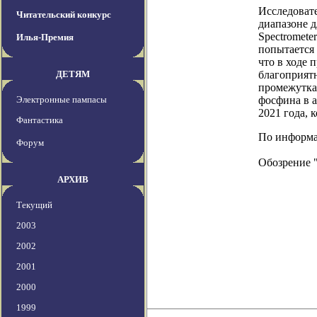
Исследоват
Читательский конкурс
диапазоне д
Spectromete
Илья-Премия
попытается 
что в ходе 
ДЕТЯМ
благоприятн
промежутка 
Электронные пампасы
фосфина в а
2021 года, 
Фантастика
По информац
Форум
Обозрение 
АРХИВ
Текущий
2003
2002
2001
2000
1999