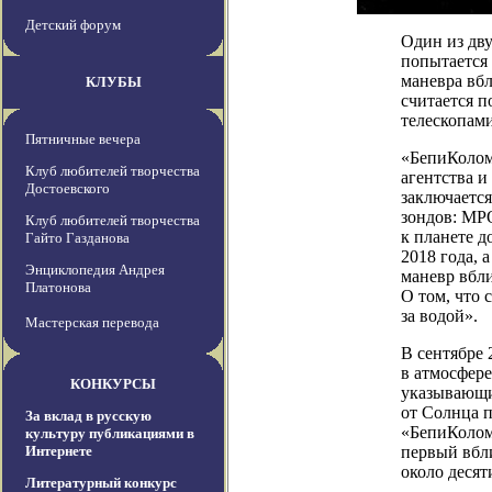
Детский форум
Один из дву
попытается
маневра вбл
КЛУБЫ
считается 
телескопами
Пятничные вечера
«БепиКолом
Клуб любителей творчества
агентства и
Достоевского
заключаетс
зондов: MPO
Клуб любителей творчества
к планете д
Гайто Газданова
2018 года, 
Энциклопедия Андрея
маневр вбли
Платонова
О том, что 
за водой».
Мастерская перевода
В сентябре 
в атмосфер
КОНКУРСЫ
указывающи
от Солнца 
За вклад в русскую
«БепиКоломб
культуру публикациями в
Интернете
первый вбл
около десят
Литературный конкурс