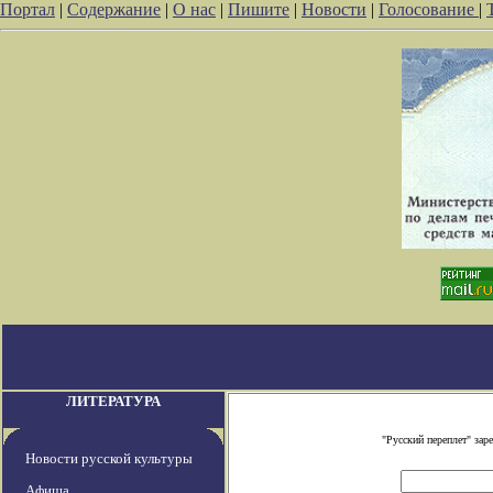
Портал
|
Содержание
|
О нас
|
Пишите
|
Новости
|
Голосование
|
ЛИТЕРАТУРА
"Русский переплет" за
Новости русской культуры
Афиша