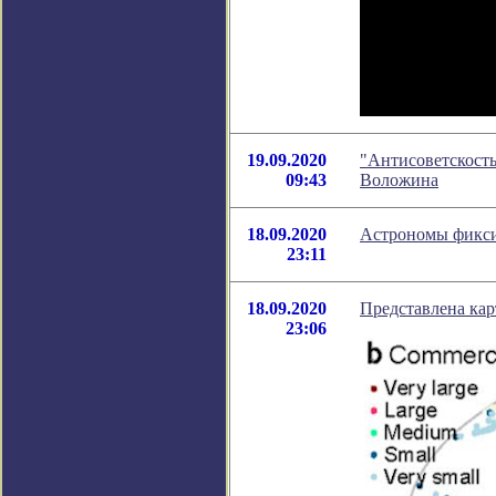
19.09.2020
"Антисоветскость
09:43
Воложина
18.09.2020
Астрономы фикси
23:11
18.09.2020
Представлена кар
23:06