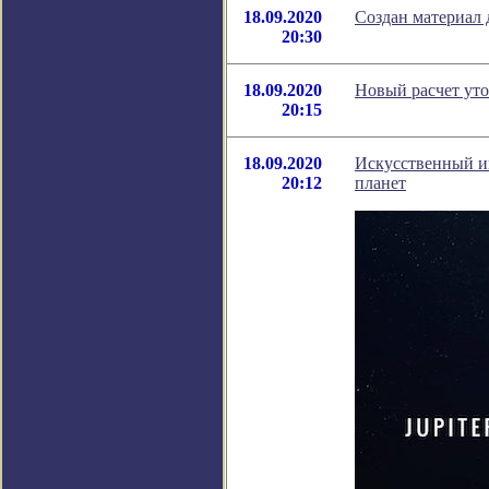
18.09.2020
Создан материал 
20:30
18.09.2020
Новый расчет ут
20:15
18.09.2020
Искусственный ин
20:12
планет