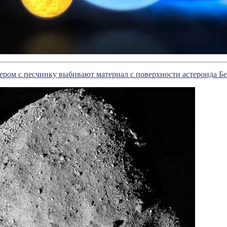
ром с песчинку выбивают материал с поверхности астероида Б