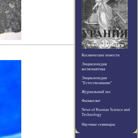
Космические новости
Энциклопедия
космонавтика
Энциклопедия
"Естествознание"
Журнальный зал
Физматлит
News of Russian Science and
Technology
Научные семинары