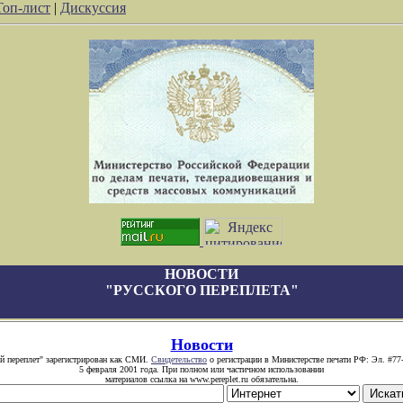
Топ-лист
|
Дискуссия
НОВОСТИ
"РУССКОГО ПЕРЕПЛЕТА"
Новости
й переплет" зарегистрирован как СМИ.
Свидетельство
о регистрации в Министерстве печати РФ: Эл. #77
5 февраля 2001 года. При полном или частичном использовании
материалов ссылка на www.pereplet.ru обязательна.