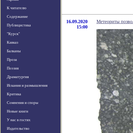
К читателю
Содержание
16.09.2020
Метеориты позво
Публицистика
15:00
"Курск"
Кавказ
Балканы
Проза
Поэзия
Драматургия
Искания и размышления
Критика
Сомнения и споры
Новые книги
У нас в гостях
Издательство