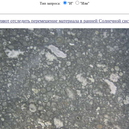
Тип запроса:
"И"
"Или"
ляют отследить перемещение материала в ранней Солнечной сис