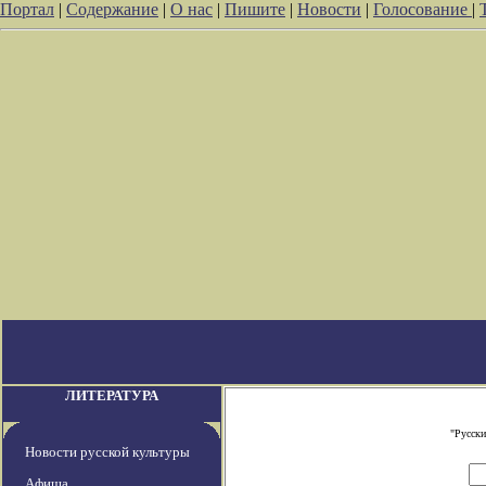
Портал
|
Содержание
|
О нас
|
Пишите
|
Новости
|
Голосование
|
ЛИТЕРАТУРА
"Русски
Новости русской культуры
Афиша