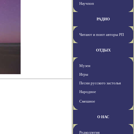
Научпоп
РАДИО
Читают и поют авторы РП
ОТДЫХ
Музеи
Игры
Песни русского застолья
Народное
Смешное
О НАС
Редколлегия