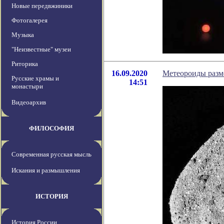
Новые передвжиники
Фотогалерея
Музыка
"Неизвестные" музеи
Риторика
16.09.2020
Метеороиды разме
Русские храмы и
14:51
монастыри
Видеоархив
ФИЛОСОФИЯ
Современная русская мысль
Искания и размышления
ИСТОРИЯ
История России