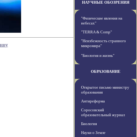
НАУЧНЫЕ ОБОЗРЕНИЯ
"Физические явления на
небесах"
"TERRA & Comp"
"Неизбежность странного
енну
микромира"
"Биология и жизнь"
ОБРАЗОВАНИЕ
Открытое письмо министру
образования
Антиреформа
Соросовский
образовательный журнал
Биология
Науки о Земле