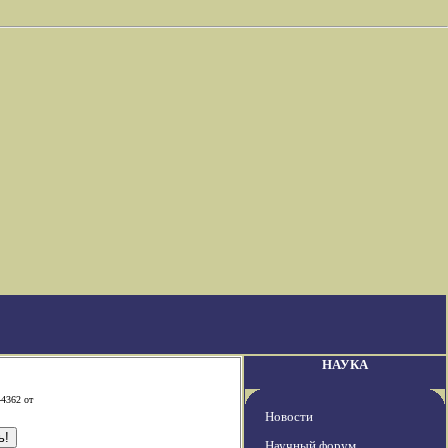
НАУКА
-4362 от
Новости
Научный форум