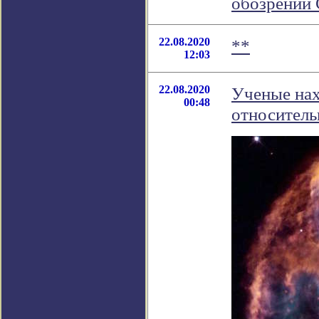
обозрении
22.08.2020
**
12:03
22.08.2020
Ученые нах
00:48
относитель