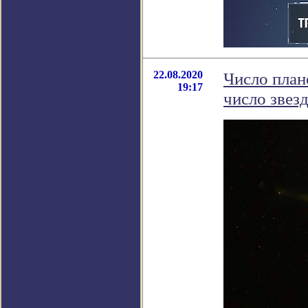
22.08.2020
Число план
19:17
число звез