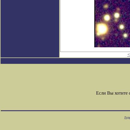
<
Если Вы хотите
Редк