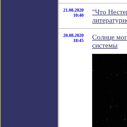
21.08.2020
"Что Нестер
10:40
литератур
20.08.2020
Солнце мог
18:45
системы