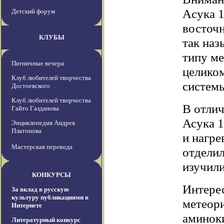
Aсука 1
Детский форум
восточн
КЛУБЫ
так на
типу ме
Пятничные вечера
целиком
Клуб любителей творчества
системы
Достоевского
Клуб любителей творчества
В отлич
Гайто Газданова
Асука 1
Энциклопедия Андрея
Платонова
и нагр
Мастерская перевода
отделил
изучили
КОНКУРСЫ
Интерес
За вклад в русскую
культуру публикациями в
метеор
Интернете
аминоки
Литературный конкурс