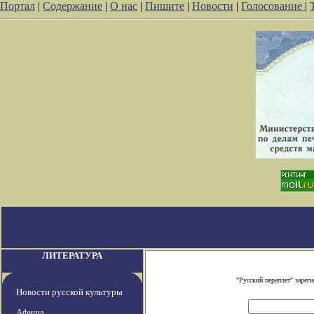
Портал
|
Содержание
|
О нас
|
Пишите
|
Новости
|
Голосование
|
ЛИТЕРАТУРА
"Русский переплет" заре
Новости русской культуры
Афиша