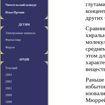
глутами
Читательский конкурс
концент
Илья-Премия
других 
ДЕТЯМ
Сравнив
Электронные пампасы
хиральн
Фантастика
молекул
среднем
Форум
этом дл
АРХИВ
характе
вещест
Текущий
2003
Раньше
2002
избыток
2001
изовали
2000
Мюррей
1999