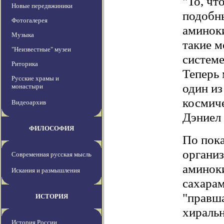
"То, чт
Новые передвжиники
подобны
Фотогалерея
аминоки
Музыка
такие м
"Неизвестные" музеи
системе
Риторика
Теперь 
Русские храмы и
один из
монастыри
космич
Видеоархив
Дэниел 
ФИЛОСОФИЯ
По пок
организ
Современная русская мысль
аминоки
Искания и размышления
сахарам
"правша
ИСТОРИЯ
хираль
История России