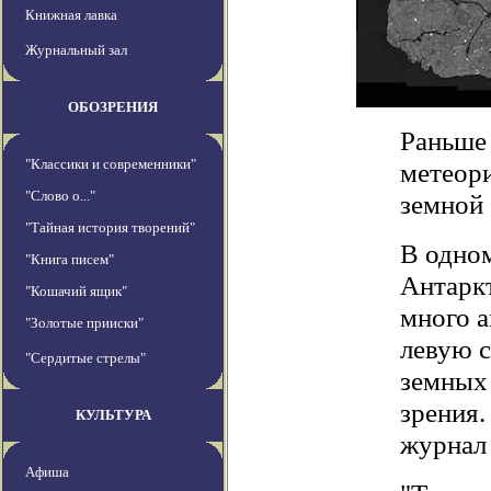
Книжная лавка
Журнальный зал
ОБОЗРЕНИЯ
Раньше 
"Классики и современники"
метеори
"Слово о..."
земной
"Тайная история творений"
В одно
"Книга писем"
Антарк
"Кошачий ящик"
много а
"Золотые прииски"
левую с
"Сердитые стрелы"
земных
зрения.
КУЛЬТУРА
журнал 
Афиша