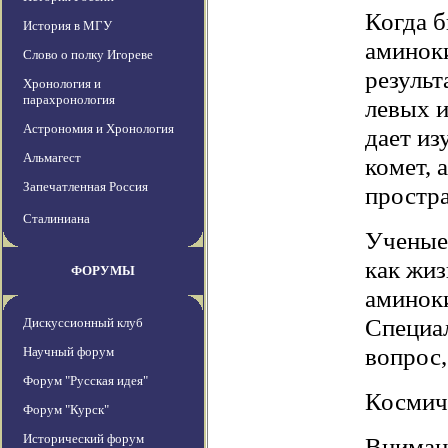
Когда б
История в МГУ
аминоки
Слово о полку Игореве
результ
Хронология и
парахронология
левых и
Астрономия и Хронология
дает из
Альмагест
комет, 
Запечатленная Россия
простра
Сталиниана
Ученые 
как жиз
ФОРУМЫ
аминоки
Специал
Дискуссионный клуб
вопрос,
Научный форум
Форум "Русская идея"
Космич
Форум "Курск"
Исторический форум
Вниман