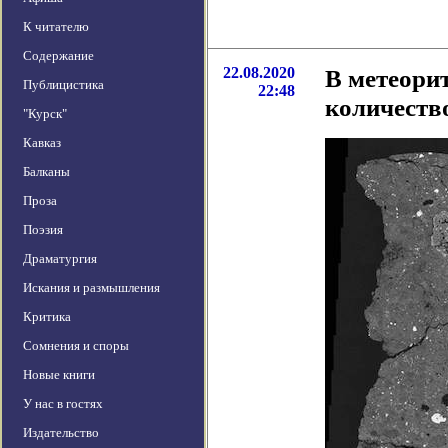
К читателю
Содержание
22.08.2020
В метеори
Публицистика
22:48
количеств
"Курск"
Кавказ
Балканы
Проза
Поэзия
Драматургия
Искания и размышления
Критика
Сомнения и споры
Новые книги
У нас в гостях
Издательство