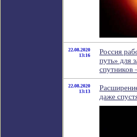
22.08.2020
Россия раб
13:16
путь» для 
спутников 
22.08.2020
Расширение
13:13
даже спуст