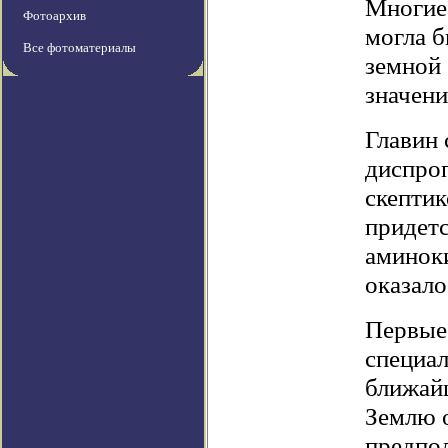
Многие 
Фотоархив
могла б
Все фотоматериалы
земной 
значени
Главин 
диспро
скептик
придетс
аминок
оказало
Первые 
специа
ближайш
Землю 
предпол