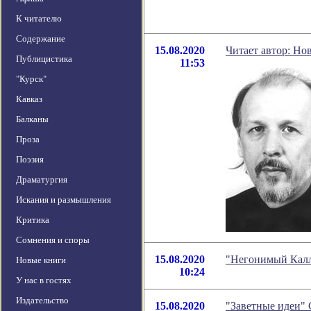
К читателю
Содержание
15.08.2020
Читает автор: Но
Публицистика
11:53
"Курск"
Кавказ
Балканы
Проза
Поэзия
Драматургия
Искания и размышления
Критика
Сомнения и споры
15.08.2020
"Негонимый Калл
Новые книги
10:24
У нас в гостях
Издательство
15.08.2020
"Заветные идеи" 