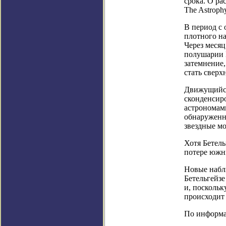
срока. О ра
The Astrophy
В период с 
плотного на
Через меся
полушарии Б
затемнение,
стать сверх
Движущийся 
сконденсиро
астрономами
обнаруженн
звездные мо
Хотя Бетель
потере южн
Новые наблю
Бетельгейзе
и, поскольк
происходит 
По информаци