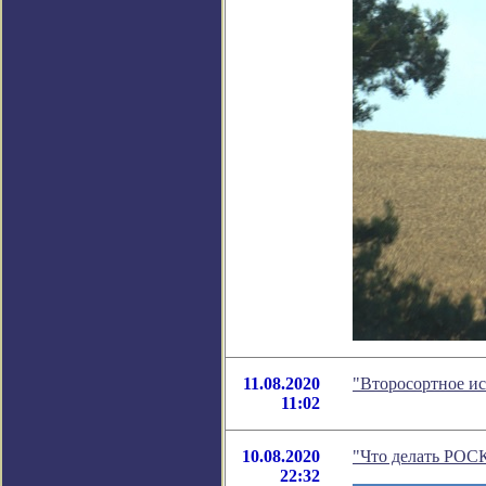
11.08.2020
"Второсортное ис
11:02
10.08.2020
"Что делать РОС
22:32