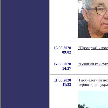
13.08.2020
"Проверка" - но
09:02
12.08.2020
"Религии как бун
14:27
11.08.2020
Тысячелетний пох
11:33
черногорцы, укра