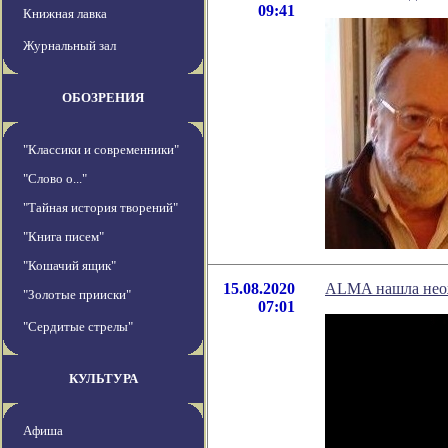
09:41
Книжная лавка
Журнальный зал
ОБОЗРЕНИЯ
"Классики и современники"
"Слово о..."
"Тайная история творений"
"Книга писем"
"Кошачий ящик"
15.08.2020
ALMA нашла неож
"Золотые прииски"
07:01
"Сердитые стрелы"
КУЛЬТУРА
Афиша