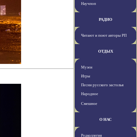
Научпоп
РАДИО
Читают и поют авторы РП
ОТДЫХ
Музеи
Игры
Песни русского застолья
Народное
Смешное
О НАС
Редколлегия