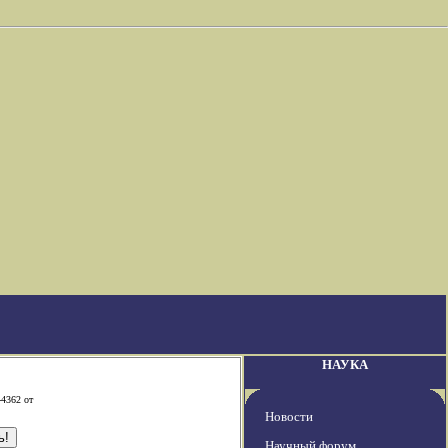
НАУКА
-4362 от
Новости
Научный форум