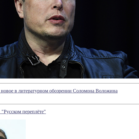
- новое в литературном обозрении Соломона Воложина
 "Русском переплёте"