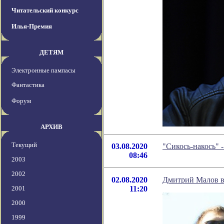
Читательский конкурс
Илья-Премия
ДЕТЯМ
Электронные пампасы
Фантастика
Форум
АРХИВ
Текущий
03.08.2020
"Сикось-накось" 
08:46
2003
2002
02.08.2020
Дмитрий Малов в
2001
11:20
2000
1999