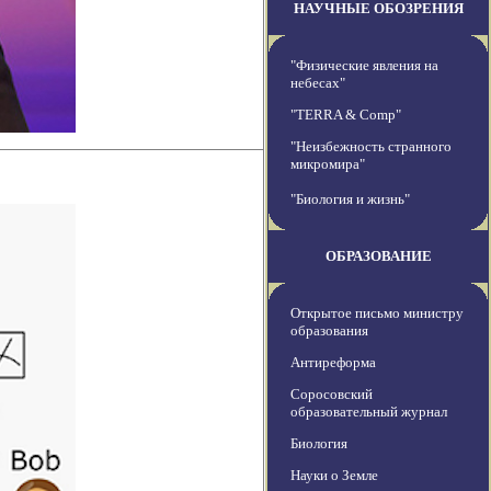
НАУЧНЫЕ ОБОЗРЕНИЯ
"Физические явления на
небесах"
"TERRA & Comp"
"Неизбежность странного
микромира"
"Биология и жизнь"
ОБРАЗОВАНИЕ
Открытое письмо министру
образования
Антиреформа
Соросовский
образовательный журнал
Биология
Науки о Земле