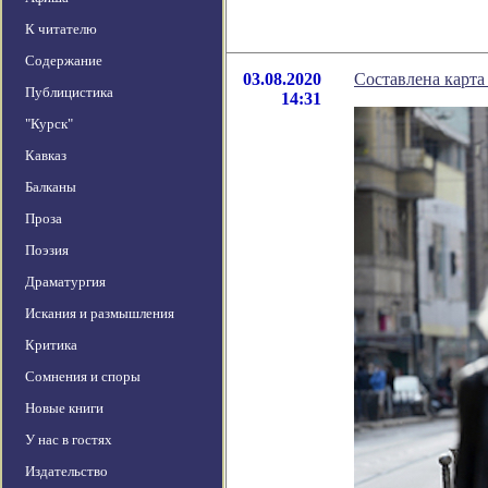
К читателю
Содержание
03.08.2020
Составлена карта
Публицистика
14:31
"Курск"
Кавказ
Балканы
Проза
Поэзия
Драматургия
Искания и размышления
Критика
Сомнения и споры
Новые книги
У нас в гостях
Издательство