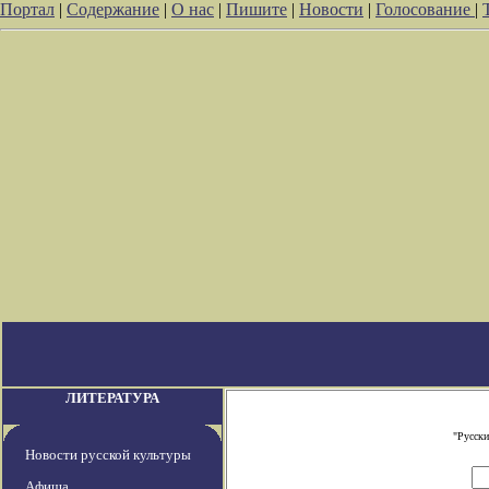
Портал
|
Содержание
|
О нас
|
Пишите
|
Новости
|
Голосование
|
ЛИТЕРАТУРА
"Русски
Новости русской культуры
Афиша