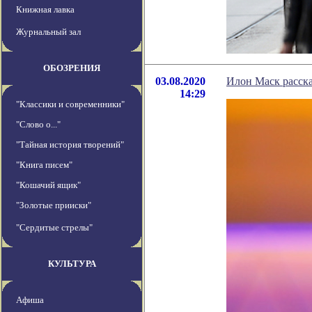
Книжная лавка
Журнальный зал
ОБОЗРЕНИЯ
03.08.2020
Илон Маск расска
14:29
"Классики и современники"
"Слово о..."
"Тайная история творений"
"Книга писем"
"Кошачий ящик"
"Золотые прииски"
"Сердитые стрелы"
КУЛЬТУРА
Афиша