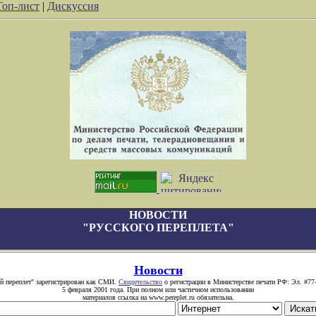
Топ-лист
|
Дискуссия
НОВОСТИ
"РУССКОГО ПЕРЕПЛЕТА"
Новости
й переплет" зарегистрирован как СМИ.
Свидетельство
о регистрации в Министерстве печати РФ: Эл. #77
5 февраля 2001 года. При полном или частичном использовании
материалов ссылка на www.pereplet.ru обязательна.