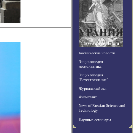
Космические новости
Энциклопедия
космонавтика
Энциклопедия
"Естествознание"
Журнальный зал
Физматлит
News of Russian Science and
Technology
Научные семинары