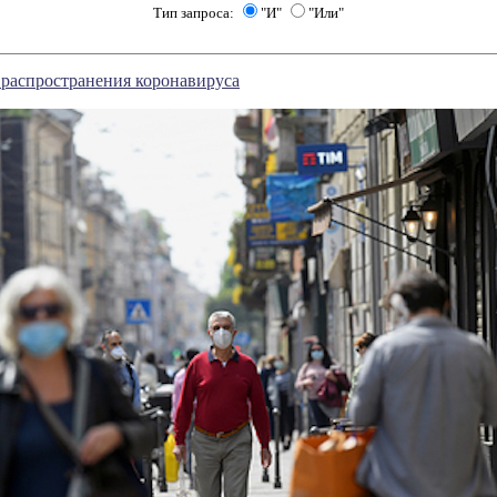
Тип запроса:
"И"
"Или"
 распространения коронавируса