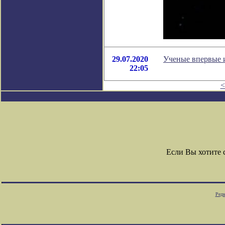
29.07.2020
Ученые впервые и
22:05
<
Если Вы хотите
Редк