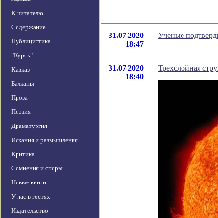
К читателю
Содержание
31.07.2020
Ученые подтверди
Публицистика
18:47
"Курск"
31.07.2020
Трехслойная стру
Кавказ
18:40
Балканы
Проза
Поэзия
Драматургия
Искания и размышления
Критика
Сомнения и споры
Новые книги
У нас в гостях
Издательство