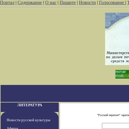
Портал
|
Содержание
|
О нас
|
Пишите
|
Новости
|
Голосование
|
ЛИТЕРАТУРА
"Русский переплет" заре
Новости русской культуры
Афиша