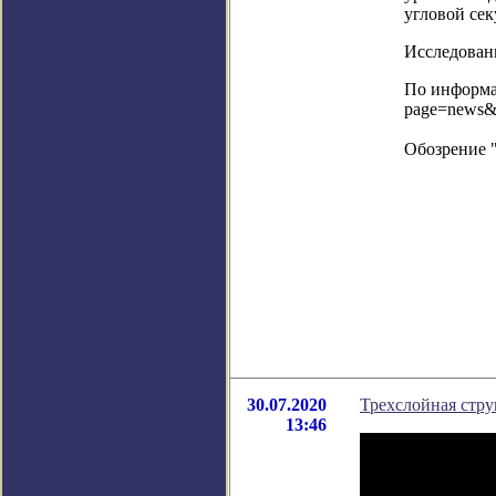
угловой се
Исследовани
По информац
page=news&
Обозрение 
30.07.2020
Трехслойная стру
13:46