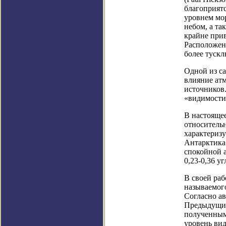
благоприят
уровнем мор
небом, а та
крайне при
Расположен
более тускл
Одной из с
влияние ат
источников
«видимости»
В настояще
относительн
характеризу
Антарктика
спокойной а
0,23-0,36 у
В своей раб
называемог
Согласно ав
Предыдущие
полученным 
уровень вид