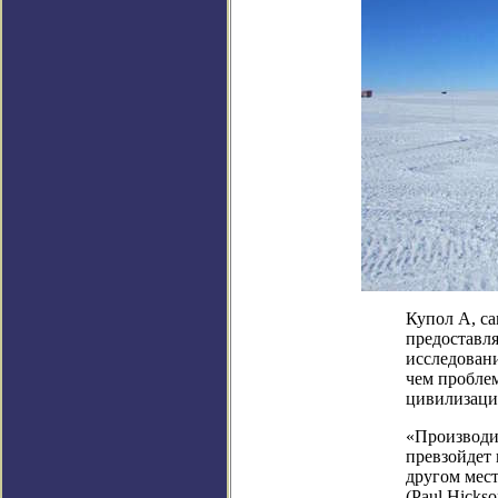
Купол А, с
предоставля
исследован
чем проблем
цивилизаци
«Производит
превзойдет 
другом мест
(Paul Hicks