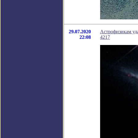
29.07.2020
Астрофизикам уда
22:08
4217