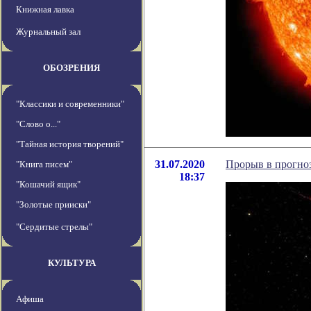
Книжная лавка
Журнальный зал
ОБОЗРЕНИЯ
"Классики и современники"
"Слово о..."
"Тайная история творений"
31.07.2020
Прорыв в прогно
"Книга писем"
18:37
"Кошачий ящик"
"Золотые прииски"
"Сердитые стрелы"
КУЛЬТУРА
Афиша