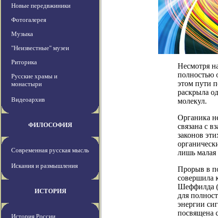
Новые передвжиники
Фотогалерея
Музыка
"Неизвестные" музеи
Риторика
Несмотря на
полностью о
Русские храмы и
этом пути 
монастыри
раскрыла од
Видеоархив
молекул.
Органика н
ФИЛОСОФИЯ
связана с в
законов эти
органическ
Современная русская мысль
лишь малая 
Искания и размышления
Прорыв в п
совершила 
Шеффилда (
ИСТОРИЯ
для полнос
энергии сиг
посвящена с
История России