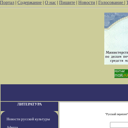
Портал
|
Содержание
|
О нас
|
Пишите
|
Новости
|
Голосование
|
ЛИТЕРАТУРА
"Русский переплет
Новости русской культуры
Афиша