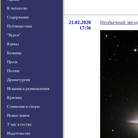
К читателю
Содержание
21.02.2020
Необычный звездн
Публицистика
17:56
"Курск"
Кавказ
Балканы
Проза
Поэзия
Драматургия
Искания и размышления
Критика
Сомнения и споры
Новые книги
У нас в гостях
Издательство