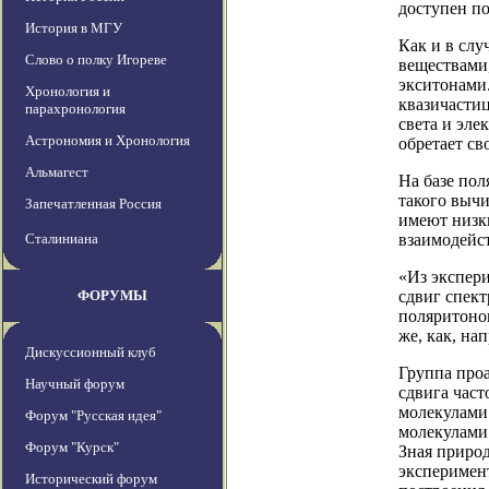
доступен по
История в МГУ
Как и в слу
Слово о полку Игореве
веществами
экситонами
Хронология и
квазичасти
парахронология
света и эле
Астрономия и Хронология
обретает св
Альмагест
На базе пол
такого выч
Запечатленная Россия
имеют низк
Сталиниана
взаимодейст
«Из экспери
ФОРУМЫ
сдвиг спект
поляритонов
же, как, на
Дискуссионный клуб
Группа про
Научный форум
сдвига час
молекулами
Форум "Русская идея"
молекулами
Форум "Курск"
Зная приро
эксперимент
Исторический форум