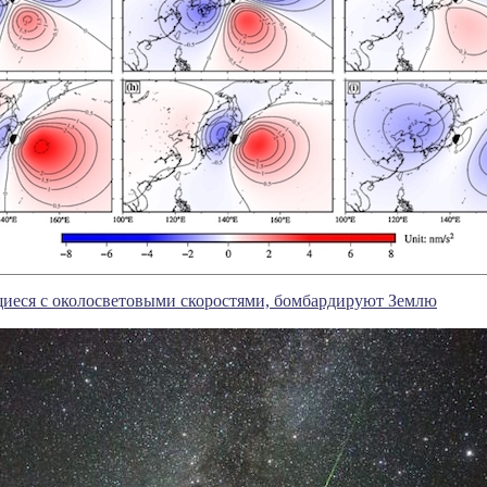
иеся с околосветовыми скоростями, бомбардируют Землю