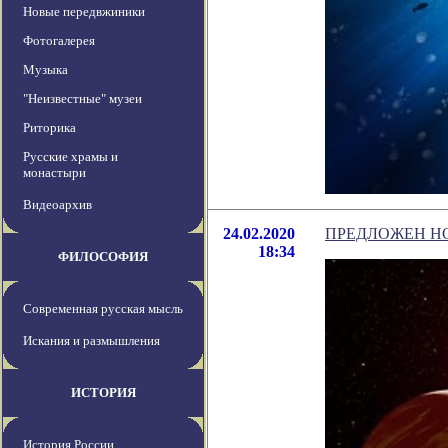
Новые передвжиники
Фотогалерея
Музыка
"Неизвестные" музеи
Риторика
Русские храмы и
монастыри
Видеоархив
24.02.2020
ПРЕДЛОЖЕН Н
18:34
ФИЛОСОФИЯ
Современная русская мысль
Искания и размышления
ИСТОРИЯ
История России