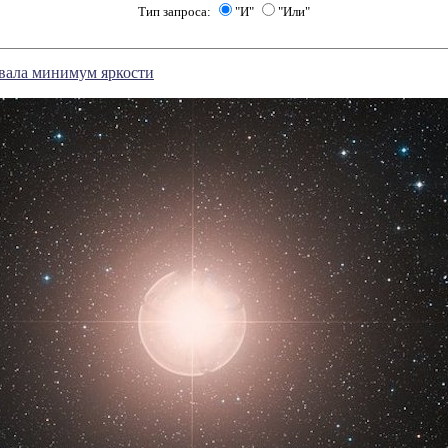
Тип запроса:
"И"
"Или"
овала минимум яркости