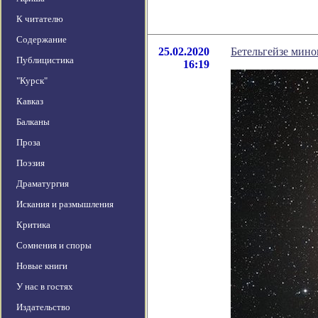
К читателю
Содержание
25.02.2020
Бетельгейзе мин
Публицистика
16:19
"Курск"
Кавказ
Балканы
Проза
Поэзия
Драматургия
Искания и размышления
Критика
Сомнения и споры
Новые книги
У нас в гостях
Издательство