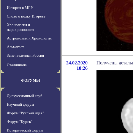
История в МГУ
Слово о полку Игореве
Хронология и
парахронология
Астрономия и Хронология
Альмагест
Запечатленная Россия
24.02.2020
Получены детальн
Сталиниана
18:26
ФОРУМЫ
Дискуссионный клуб
Научный форум
Форум "Русская идея"
Форум "Курск"
Исторический форум