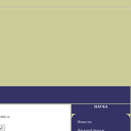
НАУКА
-4362 от
Новости
Научный форум