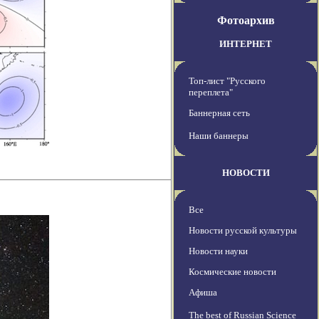
Фотоархив
ИНТЕРНЕТ
Топ-лист "Русского
переплета"
Баннерная сеть
Наши баннеры
НОВОСТИ
Все
Новости русской культуры
Новости науки
Космические новости
Афиша
The best of Russian Science