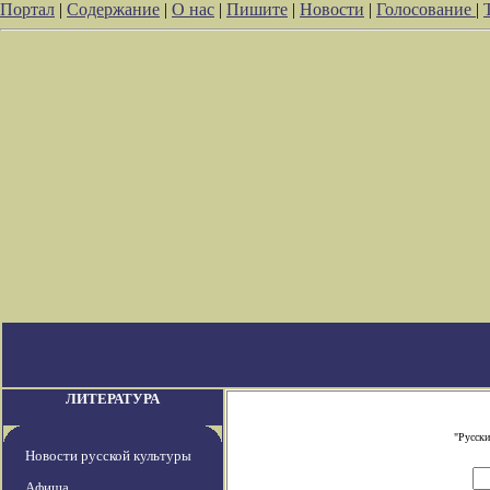
Портал
|
Содержание
|
О нас
|
Пишите
|
Новости
|
Голосование
|
ЛИТЕРАТУРА
"Русски
Новости русской культуры
Афиша