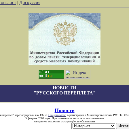
Топ-лист
|
Дискуссия
НОВОСТИ
"РУССКОГО ПЕРЕПЛЕТА"
Новости
й переплет" зарегистрирован как СМИ.
Свидетельство
о регистрации в Министерстве печати РФ: Эл. #77
5 февраля 2001 года. При полном или частичном использовании
материалов ссылка на www.pereplet.ru обязательна.