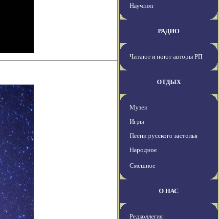
Научпоп
РАДИО
Читают и поют авторы РП
ОТДЫХ
Музеи
Игры
Песни русского застолья
Народное
Смешное
О НАС
Редколлегия