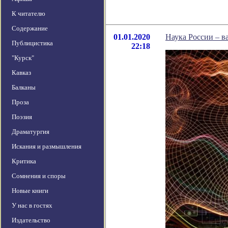
К читателю
Содержание
01.01.2020
Наука России – в
Публицистика
22:18
"Курск"
Кавказ
Балканы
Проза
Поэзия
Драматургия
Искания и размышления
Критика
Сомнения и споры
Новые книги
У нас в гостях
Издательство