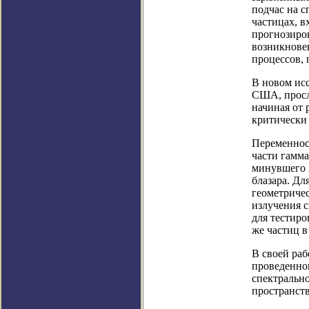
подчас на с
частицах, в
прогнозиро
возникнове
процессов, 
В новом исс
США, просле
начиная от 
критически
Переменност
части гамма
минувшего 2
блазара. Дл
геометричес
излучения с
для тестиро
же частиц в
В своей раб
проведенно
спектральн
пространств