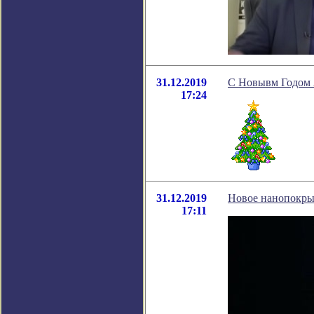
31.12.2019
C Новывм Годом 
17:24
31.12.2019
Новое нанопокры
17:11