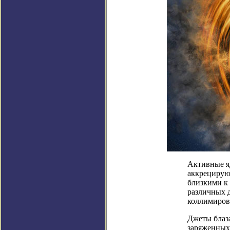
Активные я
аккрецирую
близкими к 
различных 
коллимиров
Джеты блаза
заряженных 