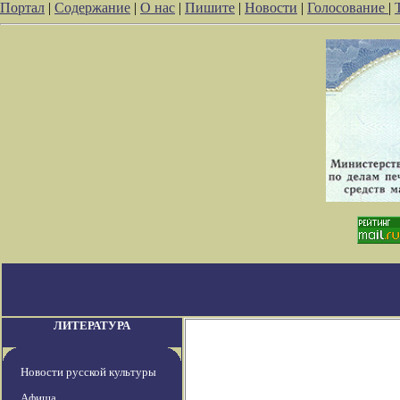
Портал
|
Содержание
|
О нас
|
Пишите
|
Новости
|
Голосование
|
ЛИТЕРАТУРА
Новости русской культуры
Афиша