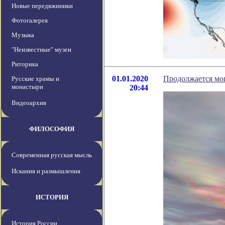
Новые передвжиники
Фотогалерея
Музыка
"Неизвестные" музеи
Риторика
01.01.2020
Продолжается мо
Русские храмы и
монастыри
20:44
Видеоархив
ФИЛОСОФИЯ
Современная русская мысль
Искания и размышления
ИСТОРИЯ
История России