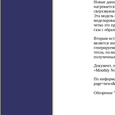
Новые данн
нагреваетс
сверхзвуков
Эта модель 
моделирова
четко это п
газа с обра
Вторым ист
является эн
генерируем
тепла, по-в
полученных
Документ, 
«Monthly Not
По информац
page=news&
Обозрение 