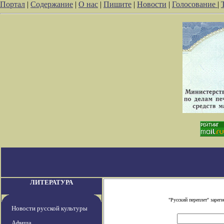
Портал
|
Содержание
|
О нас
|
Пишите
|
Новости
|
Голосование
|
ЛИТЕРАТУРА
"Русский переплет" заре
Новости русской культуры
Афиша