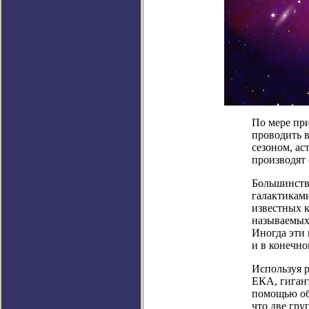
По мере пр
проводить в
сезоном, ас
производят 
Большинство
галактиками
известных к
называемых 
Иногда эти 
и в конечно
Используя 
ЕКА, гиган
помощью об
что две гру