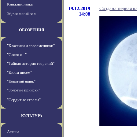
Книжная лавка
19.12.2019
Создана первая к
14:08
Журнальный зал
ОБОЗРЕНИЯ
"Классики и современники"
"Слово о..."
"Тайная история творений"
"Книга писем"
"Кошачий ящик"
"Золотые прииски"
"Сердитые стрелы"
КУЛЬТУРА
Афиша