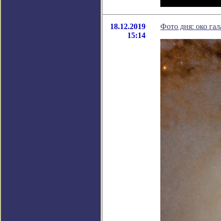
18.12.2019
Фото дня: око га
15:14