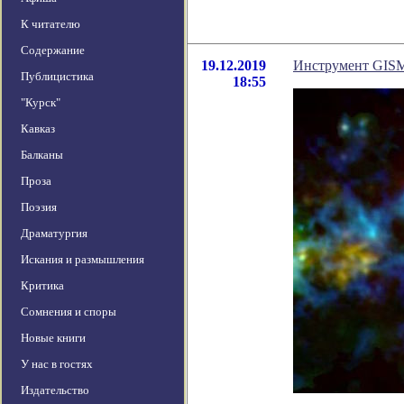
К читателю
Содержание
19.12.2019
Инструмент GISM
Публицистика
18:55
"Курск"
Кавказ
Балканы
Проза
Поэзия
Драматургия
Искания и размышления
Критика
Сомнения и споры
Новые книги
У нас в гостях
Издательство