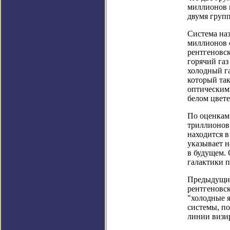
миллионов 
двумя групп
Система наз
миллионов с
рентгеновск
горячий газ
холодный г
который та
оптическими
белом цвете
По оценкам 
триллионов
находится в
указывает н
в будущем. 
галактики п
Предыдущие
рентгеновск
"холодные 
системы, по
линии визи