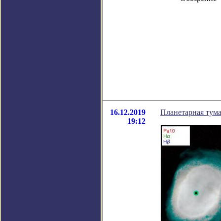
16.12.2019
Планетарная тум
19:12