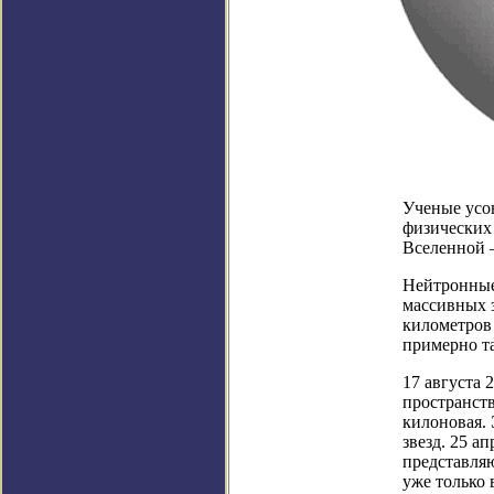
Ученые усо
физических 
Вселенной 
Нейтронные
массивных з
километров 
примерно та
17 августа 
пространст
килоновая.
звезд. 25 а
представляю
уже только 