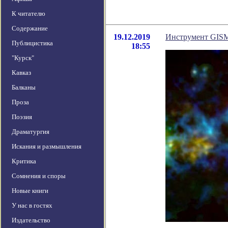
К читателю
Содержание
19.12.2019
Инструмент GISM
Публицистика
18:55
"Курск"
Кавказ
Балканы
Проза
Поэзия
Драматургия
Искания и размышления
Критика
Сомнения и споры
Новые книги
У нас в гостях
Издательство