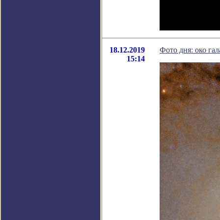
18.12.2019
Фото дня: око га
15:14