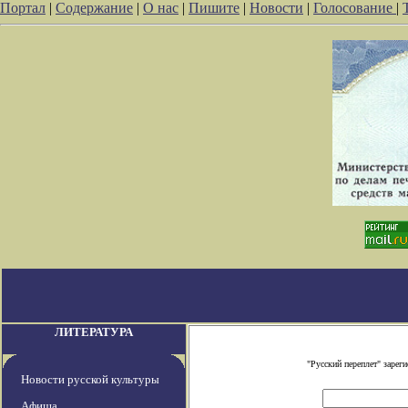
Портал
|
Содержание
|
О нас
|
Пишите
|
Новости
|
Голосование
|
ЛИТЕРАТУРА
"Русский переплет" заре
Новости русской культуры
Афиша