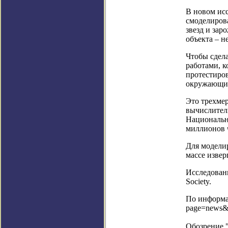
В новом исс
смоделиров
звезд и зар
объекта – н
Чтобы сдел
работами, к
протестиро
окружающих
Это трехме
вычислитель
Национальн
миллионов 
Для модели
массе извер
Исследовани
Society.
По информац
page=news&
Обозрение 