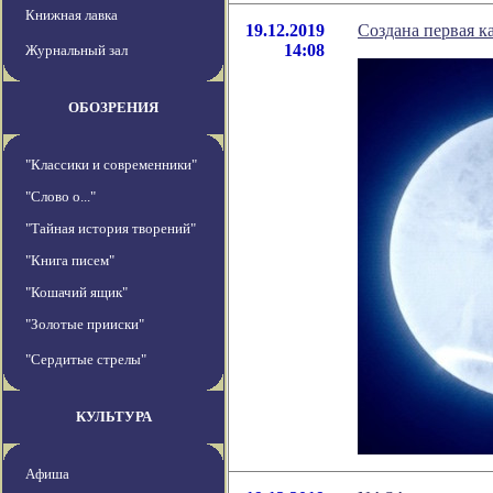
Книжная лавка
19.12.2019
Создана первая к
14:08
Журнальный зал
ОБОЗРЕНИЯ
"Классики и современники"
"Слово о..."
"Тайная история творений"
"Книга писем"
"Кошачий ящик"
"Золотые прииски"
"Сердитые стрелы"
КУЛЬТУРА
Афиша