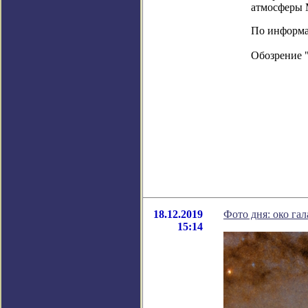
атмосферы 
По информаци
Обозрение 
18.12.2019
Фото дня: око га
15:14