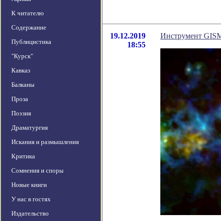
К читателю
Содержание
19.12.2019
Инструмент GISM
Публицистика
18:55
"Курск"
Кавказ
Балканы
Проза
Поэзия
Драматургия
Искания и размышления
Критика
Сомнения и споры
Новые книги
У нас в гостях
Издательство