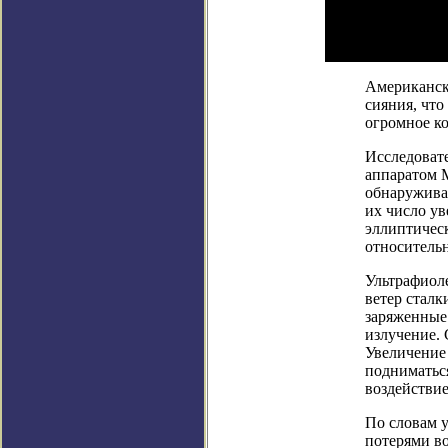
Американск
сияния, что
огромное ко
Исследоват
аппаратом M
обнаружива
их число у
эллиптическ
относительн
Ультрафиол
ветер сталк
заряженные
излучение. 
Увеличение
подниматься
воздействие
По словам 
потерями в