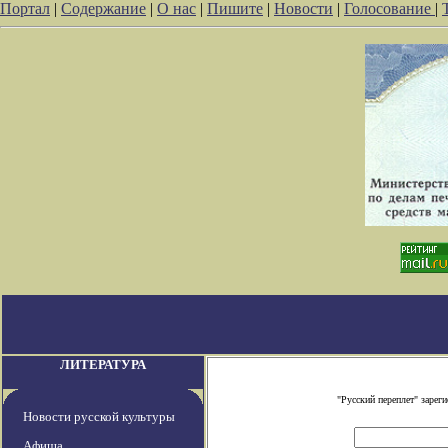
Портал
|
Содержание
|
О нас
|
Пишите
|
Новости
|
Голосование
|
ЛИТЕРАТУРА
"Русский переплет" заре
Новости русской культуры
Афиша