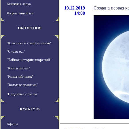
Книжная лавка
19.12.2019
Создана первая к
14:08
Журнальный зал
ОБОЗРЕНИЯ
"Классики и современники"
"Слово о..."
"Тайная история творений"
"Книга писем"
"Кошачий ящик"
"Золотые прииски"
"Сердитые стрелы"
КУЛЬТУРА
Афиша